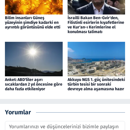
Bilim insanları Güneş
İsrailli Bakan Ben-Gvir'den,
yüzeyinin şimdiye kadarki en
Filistinli esirlerin kıyafetlerine
ayrıntılı görüntüsünü elde etti
ve Kur'an-ı Kerimlerine el
konulması talimatı
Anket: ABD'liler aşırı
Akkuyu NGS 1. güç ünitesindeki
sıcaklardan 2 yıl öncesine göre
türbin tesisi bir sonraki
daha fazla etkileniyor
devreye alma aşamasına hazır
Yorumlar