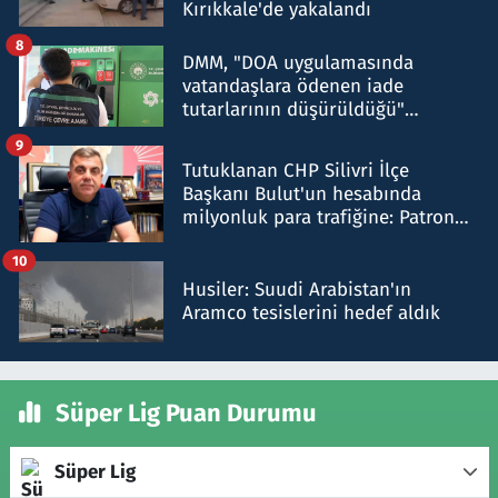
Kırıkkale'de yakalandı
8
DMM, "DOA uygulamasında
vatandaşlara ödenen iade
tutarlarının düşürüldüğü"
iddiasını yalanladı
9
Tutuklanan CHP Silivri İlçe
Başkanı Bulut'un hesabında
milyonluk para trafiğine: Patron
talimat verdi, ben gönderdim
10
Husiler: Suudi Arabistan'ın
Aramco tesislerini hedef aldık
Süper Lig Puan Durumu
Süper Lig