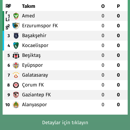
#
Takım
O
P
Amed
0
0
1
Erzurumspor FK
0
0
2
Başakşehir
0
0
3
Kocaelispor
0
0
4
Beşiktaş
0
0
5
Eyüpspor
0
0
6
Galatasaray
0
0
7
Çorum FK
0
0
8
Gaziantep FK
0
0
9
Alanyaspor
0
0
10
Detaylar için tıklayın