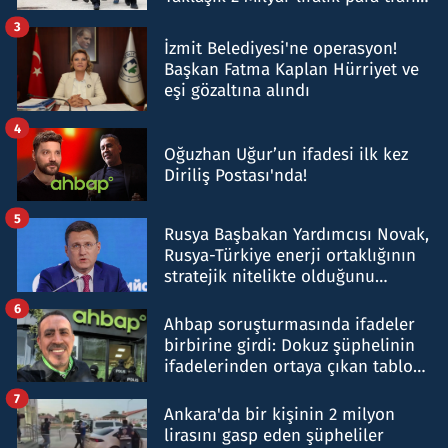
tespit edildi
3
İzmit Belediyesi'ne operasyon!
Başkan Fatma Kaplan Hürriyet ve
eşi gözaltına alındı
4
Oğuzhan Uğur’un ifadesi ilk kez
Diriliş Postası'nda!
5
Rusya Başbakan Yardımcısı Novak,
Rusya-Türkiye enerji ortaklığının
stratejik nitelikte olduğunu
belirtti
6
Ahbap soruşturmasında ifadeler
birbirine girdi: Dokuz şüphelinin
ifadelerinden ortaya çıkan tablo
şok etti
7
Ankara'da bir kişinin 2 milyon
lirasını gasp eden şüpheliler