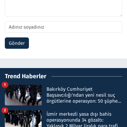
Gönder
Trend Haberler
1
Bakırköy Cumhuriyet
Başsavcılığı'ndan yeni nesil suç
örgütlerine operasyon: 50 şüpheli
hakkında gözaltı kararı
2
İzmir merkezli yasa dışı bahis
operasyonunda 34 gözaltı:
Yaklaşık 2 Milyar liralık para trafiği