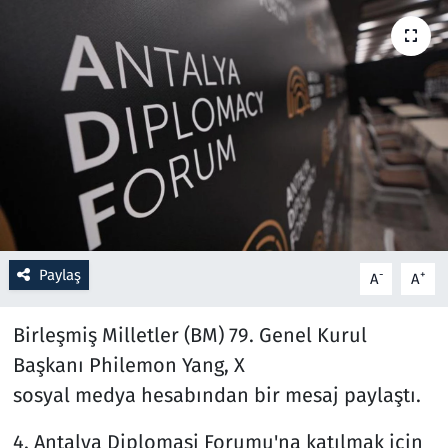
Resmi İlanlar
Rüya Tabirleri
Sağlık
Savunma Sanayi
Seçim 2023
Paylaş
-
+
A
A
Spor
Birleşmiş Milletler (BM) 79. Genel Kurul
Teknoloji ve Bilim
Başkanı Philemon Yang, X
sosyal medya hesabından bir mesaj paylaştı.
Televizyon
4. Antalya Diplomasi Forumu'na katılmak için