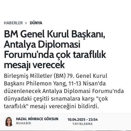
Gündem
HABERLER
DÜNYA
Haber
BM Genel Kurul Başkanı,
Kültür Sanat
Antalya Diplomasi
Forumu'nda çok taraflılık
Kurumsal Haberler
mesajı verecek
Lezzet Durağı
Birleşmiş Milletler (BM) 79. Genel Kurul
Başkanı Philemon Yang, 11-13 Nisan'da
Memur ve Kamu
düzenlenecek Antalya Diplomasi Forumu'nda
dünyadaki çeşitli sınamalara karşı "çok
Otomobil
taraflılık" mesajı vereceğini bildirdi.
Oyun
HAZAL MIHRACE GÖKSUN
10.04.2025 - 23:54
MUHABIR
YAYINLANMA
Ramazan