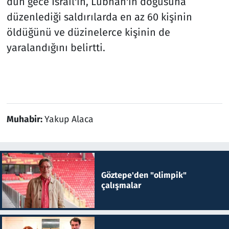
dün gece İsrail'in, Lübnan'ın doğusuna
düzenlediği saldırılarda en az 60 kişinin
öldüğünü ve düzinelerce kişinin de
yaralandığını belirtti.
Muhabir:
Yakup Alaca
Göztepe'den "olimpik"
çalışmalar