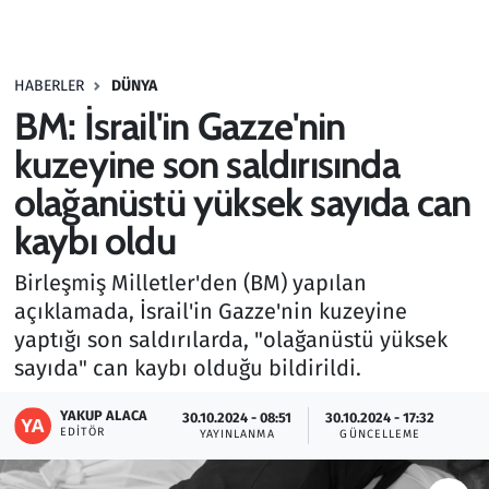
Gündem
HABERLER
DÜNYA
Haber
BM: İsrail'in Gazze'nin
Kültür Sanat
kuzeyine son saldırısında
olağanüstü yüksek sayıda can
Kurumsal Haberler
kaybı oldu
Lezzet Durağı
Birleşmiş Milletler'den (BM) yapılan
açıklamada, İsrail'in Gazze'nin kuzeyine
Memur ve Kamu
yaptığı son saldırılarda, "olağanüstü yüksek
sayıda" can kaybı olduğu bildirildi.
Otomobil
YAKUP ALACA
30.10.2024 - 08:51
30.10.2024 - 17:32
Oyun
EDITÖR
YAYINLANMA
GÜNCELLEME
Ramazan