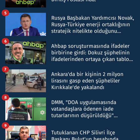
5
Rusya Başbakan Yardımcısı Novak,
Rusya-Türkiye enerji ortaklığının
stratejik nitelikte olduğunu
belirtti
6
Ahbap soruşturmasında ifadeler
birbirine girdi: Dokuz şüphelinin
ifadelerinden ortaya çıkan tablo
şok etti
7
Ankara'da bir kişinin 2 milyon
lirasını gasp eden şüpheliler
Kırıkkale'de yakalandı
8
DMM, "DOA uygulamasında
vatandaşlara ödenen iade
tutarlarının düşürüldüğü"
iddiasını yalanladı
9
Tutuklanan CHP Silivri İlçe
Başkanı Bulut'un hesabında