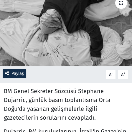
Resmi İlanlar
Rüya Tabirleri
Sağlık
Savunma Sanayi
Paylaş
Seçim 2023
-
+
A
A
Spor
BM Genel Sekreter Sözcüsü Stephane
Dujarric, günlük basın toplantısına Orta
Teknoloji ve Bilim
Doğu'da yaşanan gelişmelerle ilgili
gazetecilerin sorularını cevapladı.
Televizyon
Dujarric, BM kuruluşlarının, İsrail'in Gazze'nin