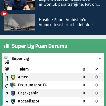
milyonluk para trafiğine: Patron
talimat verdi, ben gönderdim
10
Husiler: Suudi Arabistan'ın
Aramco tesislerini hedef aldık
Süper Lig Puan Durumu
Süper Lig
#
Takım
O
P
Amed
0
0
1
Erzurumspor FK
0
0
2
Başakşehir
0
0
3
Kocaelispor
0
0
4