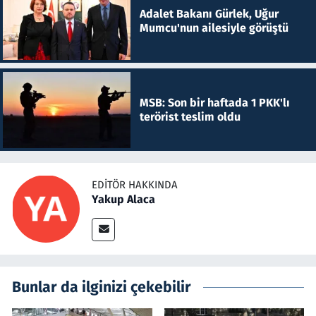
Adalet Bakanı Gürlek, Uğur
Mumcu'nun ailesiyle görüştü
MSB: Son bir haftada 1 PKK'lı
terörist teslim oldu
EDITÖR HAKKINDA
Yakup Alaca
Bunlar da ilginizi çekebilir