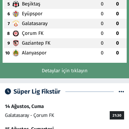
Beşiktaş
0
0
5
Eyüpspor
0
0
6
Galatasaray
0
0
7
Çorum FK
0
0
8
Gaziantep FK
0
0
9
Alanyaspor
0
0
10
Detaylar için tıklayın
Süper Lig Fikstür
14 Ağustos, Cuma
Galatasaray - Çorum FK
21:30