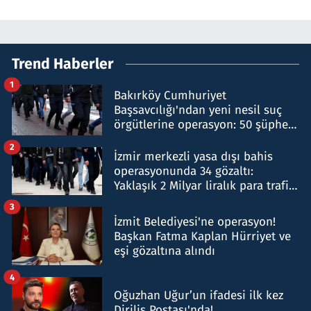
Trend Haberler
1
Bakırköy Cumhuriyet
Başsavcılığı'ndan yeni nesil suç
örgütlerine operasyon: 50 şüpheli
hakkında gözaltı kararı
2
İzmir merkezli yasa dışı bahis
operasyonunda 34 gözaltı:
Yaklaşık 2 Milyar liralık para trafiği
tespit edildi
3
İzmit Belediyesi'ne operasyon!
Başkan Fatma Kaplan Hürriyet ve
eşi gözaltına alındı
4
Oğuzhan Uğur’un ifadesi ilk kez
Diriliş Postası'nda!