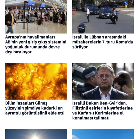
Avrupa'nın havalimanları
İsrail ile Lübnan arasındaki
AB'nin yeni giriş çıkış sistemini
müzakerelerin 7. turu Roma'da
yoğunluk durumunda devre
sürüyor
dışı bırakıyor
Bilim insanları Güneş
İsrailli Bakan Ben-Gvir'den,
yüzeyinin şimdiye kadarki en
Filistinli esirlerin kıyafetlerine
ayrıntılı görüntüsünü elde etti
ve Kur'an-ı Kerimlerine el
konulması talimatı