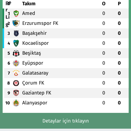
#
Takım
O
P
Amed
0
0
1
Erzurumspor FK
0
0
2
Başakşehir
0
0
3
Kocaelispor
0
0
4
Beşiktaş
0
0
5
Eyüpspor
0
0
6
Galatasaray
0
0
7
Çorum FK
0
0
8
Gaziantep FK
0
0
9
Alanyaspor
0
0
10
Detaylar için tıklayın