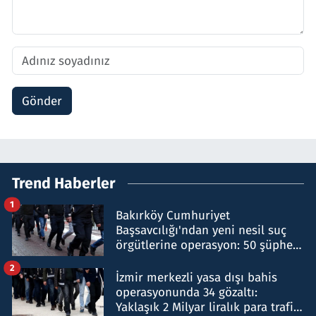
Gönder
Trend Haberler
1
Bakırköy Cumhuriyet
Başsavcılığı'ndan yeni nesil suç
örgütlerine operasyon: 50 şüpheli
hakkında gözaltı kararı
2
İzmir merkezli yasa dışı bahis
operasyonunda 34 gözaltı:
Yaklaşık 2 Milyar liralık para trafiği