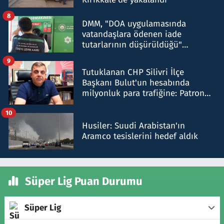
8
DMM, "DOA uygulamasında
vatandaşlara ödenen iade
tutarlarının düşürüldüğü"
iddiasını yalanladı
9
Tutuklanan CHP Silivri İlçe
Başkanı Bulut'un hesabında
milyonluk para trafiğine: Patron
talimat verdi, ben gönderdim
10
Husiler: Suudi Arabistan'ın
Aramco tesislerini hedef aldık
Süper Lig Puan Durumu
Süper Lig