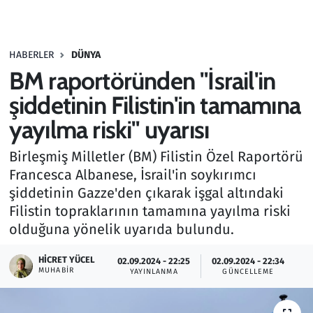
Gündem
HABERLER
DÜNYA
Haber
BM raportöründen "İsrail'in
Kültür Sanat
şiddetinin Filistin'in tamamına
yayılma riski" uyarısı
Kurumsal Haberler
Birleşmiş Milletler (BM) Filistin Özel Raportörü
Lezzet Durağı
Francesca Albanese, İsrail'in soykırımcı
şiddetinin Gazze'den çıkarak işgal altındaki
Memur ve Kamu
Filistin topraklarının tamamına yayılma riski
olduğuna yönelik uyarıda bulundu.
Otomobil
HICRET YÜCEL
02.09.2024 - 22:25
02.09.2024 - 22:34
MUHABIR
Oyun
YAYINLANMA
GÜNCELLEME
Ramazan