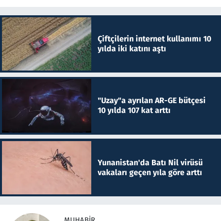
Çiftçilerin internet kullanımı 10
yılda iki katını aştı
"Uzay"a ayrılan AR-GE bütçesi
10 yılda 107 kat arttı
Yunanistan'da Batı Nil virüsü
vakaları geçen yıla göre arttı
MUHABIR