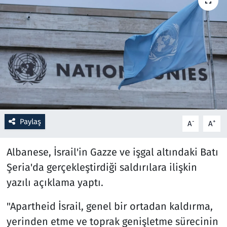
Resmi İlanlar
Rüya Tabirleri
Sağlık
Savunma Sanayi
Paylaş
-
+
A
A
Seçim 2023
Albanese, İsrail'in Gazze ve işgal altındaki Batı
Spor
Şeria'da gerçekleştirdiği saldırılara ilişkin
Teknoloji ve Bilim
yazılı açıklama yaptı.
Televizyon
"Apartheid İsrail, genel bir ortadan kaldırma,
yerinden etme ve toprak genişletme sürecinin