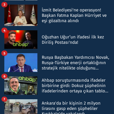
tespit edildi
3
İzmit Belediyesi'ne operasyon!
Başkan Fatma Kaplan Hürriyet ve
eşi gözaltına alındı
4
Oğuzhan Uğur’un ifadesi ilk kez
Diriliş Postası'nda!
5
Rusya Başbakan Yardımcısı Novak,
Rusya-Türkiye enerji ortaklığının
stratejik nitelikte olduğunu
belirtti
6
Ahbap soruşturmasında ifadeler
birbirine girdi: Dokuz şüphelinin
ifadelerinden ortaya çıkan tablo
şok etti
7
Ankara'da bir kişinin 2 milyon
lirasını gasp eden şüpheliler
Kırıkkale'de yakalandı