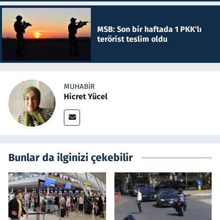
MSB: Son bir haftada 1 PKK'lı
terörist teslim oldu
MUHABIR
Hicret Yücel
Bunlar da ilginizi çekebilir