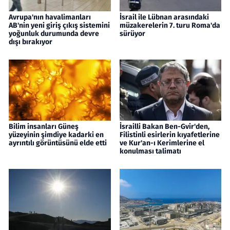
Avrupa'nın havalimanları
İsrail ile Lübnan arasındaki
AB'nin yeni giriş çıkış sistemini
müzakerelerin 7. turu Roma'da
yoğunluk durumunda devre
sürüyor
dışı bırakıyor
Bilim insanları Güneş
İsrailli Bakan Ben-Gvir'den,
yüzeyinin şimdiye kadarki en
Filistinli esirlerin kıyafetlerine
ayrıntılı görüntüsünü elde etti
ve Kur'an-ı Kerimlerine el
konulması talimatı