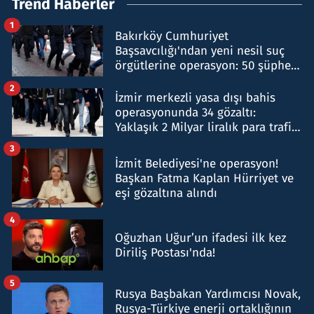
Trend Haberler
1
Bakırköy Cumhuriyet
Başsavcılığı'ndan yeni nesil suç
örgütlerine operasyon: 50 şüpheli
hakkında gözaltı kararı
2
İzmir merkezli yasa dışı bahis
operasyonunda 34 gözaltı:
Yaklaşık 2 Milyar liralık para trafiği
tespit edildi
3
İzmit Belediyesi'ne operasyon!
Başkan Fatma Kaplan Hürriyet ve
eşi gözaltına alındı
4
Oğuzhan Uğur’un ifadesi ilk kez
Diriliş Postası'nda!
5
Rusya Başbakan Yardımcısı Novak,
Rusya-Türkiye enerji ortaklığının