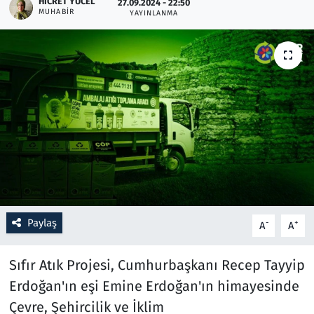
HICRET YÜCEL
27.09.2024 - 22:50
MUHABIR
YAYINLANMA
Resmi İlanlar
Rüya Tabirleri
Sağlık
Savunma Sanayi
Seçim 2023
Spor
Paylaş
-
+
A
A
Teknoloji ve Bilim
Sıfır Atık Projesi, Cumhurbaşkanı Recep Tayyip
Televizyon
Erdoğan'ın eşi Emine Erdoğan'ın himayesinde
Çevre, Şehircilik ve İklim