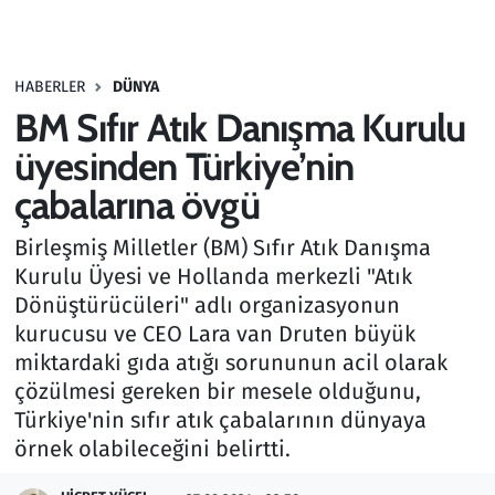
Gündem
HABERLER
DÜNYA
Haber
BM Sıfır Atık Danışma Kurulu
Kültür Sanat
üyesinden Türkiye’nin
çabalarına övgü
Kurumsal Haberler
Birleşmiş Milletler (BM) Sıfır Atık Danışma
Lezzet Durağı
Kurulu Üyesi ve Hollanda merkezli "Atık
Dönüştürücüleri" adlı organizasyonun
Memur ve Kamu
kurucusu ve CEO Lara van Druten büyük
miktardaki gıda atığı sorununun acil olarak
Otomobil
çözülmesi gereken bir mesele olduğunu,
Türkiye'nin sıfır atık çabalarının dünyaya
Oyun
örnek olabileceğini belirtti.
Ramazan