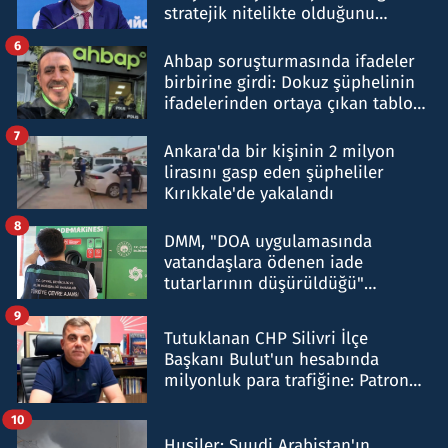
stratejik nitelikte olduğunu
belirtti
6
Ahbap soruşturmasında ifadeler
birbirine girdi: Dokuz şüphelinin
ifadelerinden ortaya çıkan tablo
şok etti
7
Ankara'da bir kişinin 2 milyon
lirasını gasp eden şüpheliler
Kırıkkale'de yakalandı
8
DMM, "DOA uygulamasında
vatandaşlara ödenen iade
tutarlarının düşürüldüğü"
iddiasını yalanladı
9
Tutuklanan CHP Silivri İlçe
Başkanı Bulut'un hesabında
milyonluk para trafiğine: Patron
talimat verdi, ben gönderdim
10
Husiler: Suudi Arabistan'ın