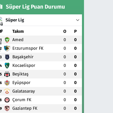
Süper Lig Puan Durumu
Süper Lig
#
Takım
O
P
Amed
0
0
1
Erzurumspor FK
0
0
2
Başakşehir
0
0
3
Kocaelispor
0
0
4
Beşiktaş
0
0
5
Eyüpspor
0
0
6
Galatasaray
0
0
7
Çorum FK
0
0
8
Gaziantep FK
0
0
9