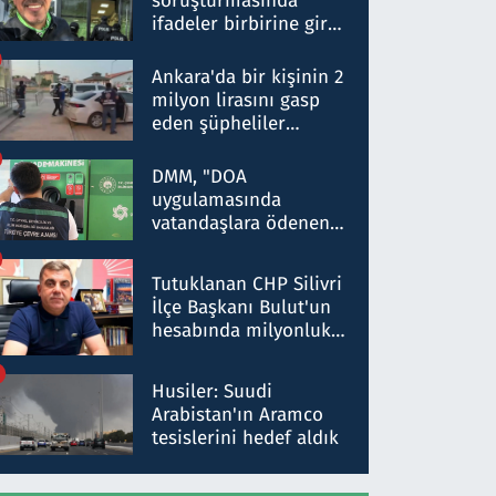
soruşturmasında
ifadeler birbirine girdi:
Dokuz şüphelinin
ifadelerinden ortaya
Ankara'da bir kişinin 2
çıkan tablo şok etti
milyon lirasını gasp
eden şüpheliler
Kırıkkale'de yakalandı
DMM, "DOA
uygulamasında
vatandaşlara ödenen
iade tutarlarının
düşürüldüğü" iddiasını
Tutuklanan CHP Silivri
yalanladı
İlçe Başkanı Bulut'un
hesabında milyonluk
para trafiğine: Patron
talimat verdi, ben
Husiler: Suudi
gönderdim
Arabistan'ın Aramco
tesislerini hedef aldık