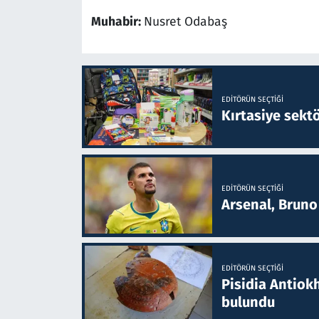
Muhabir:
Nusret Odabaş
EDITÖRÜN SEÇTIĞI
Kırtasiye sekt
EDITÖRÜN SEÇTIĞI
Arsenal, Bruno 
EDITÖRÜN SEÇTIĞI
Pisidia Antiokh
bulundu