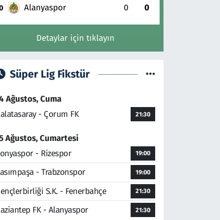
Alanyaspor
0
0
0
Detaylar için tıklayın
Süper Lig Fikstür
4 Ağustos, Cuma
alatasaray - Çorum FK
21:30
5 Ağustos, Cumartesi
onyaspor - Rizespor
19:00
asımpaşa - Trabzonspor
19:00
ençlerbirliği S.K. - Fenerbahçe
21:30
aziantep FK - Alanyaspor
21:30