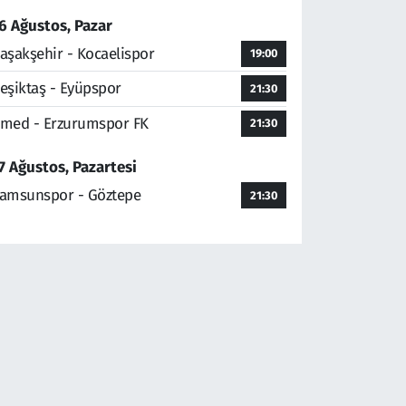
6 Ağustos, Pazar
aşakşehir - Kocaelispor
19:00
eşiktaş - Eyüpspor
21:30
med - Erzurumspor FK
21:30
7 Ağustos, Pazartesi
amsunspor - Göztepe
21:30