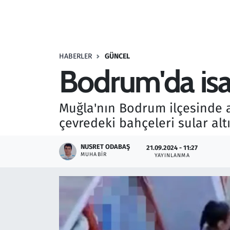
Resmi İlanlar
Rüya Tabirleri
HABERLER
GÜNCEL
Bodrum'da isal
Sağlık
Savunma Sanayi
Muğla'nın Bodrum ilçesinde 
çevredeki bahçeleri sular altı
Seçim 2023
NUSRET ODABAŞ
21.09.2024 - 11:27
Spor
MUHABIR
YAYINLANMA
Teknoloji ve Bilim
Televizyon