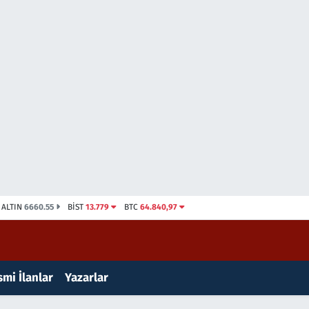
ALTIN
6660.55
BİST
13.779
BTC
64.840,97
mi İlanlar
Yazarlar