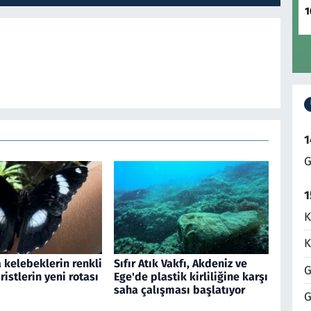
1
1
G
1
K
K
 kelebeklerin renkli
Sıfır Atık Vakfı, Akdeniz ve
G
ristlerin yeni rotası
Ege'de plastik kirliliğine karşı
saha çalışması başlatıyor
G