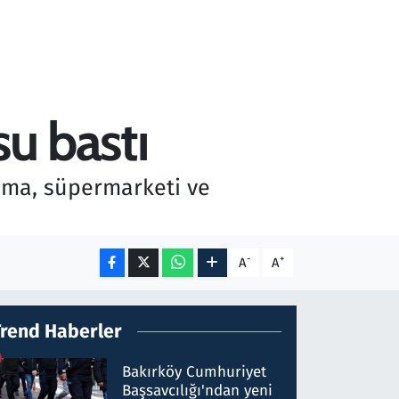
su bastı
ama, süpermarketi ve
-
+
A
A
Trend Haberler
Bakırköy Cumhuriyet
Başsavcılığı'ndan yeni