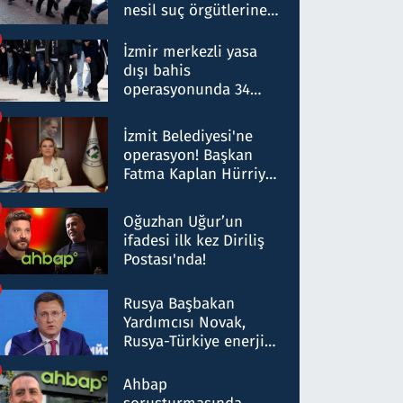
nesil suç örgütlerine
operasyon: 50 şüpheli
hakkında gözaltı kararı
İzmir merkezli yasa
dışı bahis
operasyonunda 34
gözaltı: Yaklaşık 2
Milyar liralık para
İzmit Belediyesi'ne
trafiği tespit edildi
operasyon! Başkan
Fatma Kaplan Hürriyet
ve eşi gözaltına alındı
Oğuzhan Uğur’un
ifadesi ilk kez Diriliş
Postası'nda!
Rusya Başbakan
Yardımcısı Novak,
Rusya-Türkiye enerji
ortaklığının stratejik
nitelikte olduğunu
Ahbap
belirtti