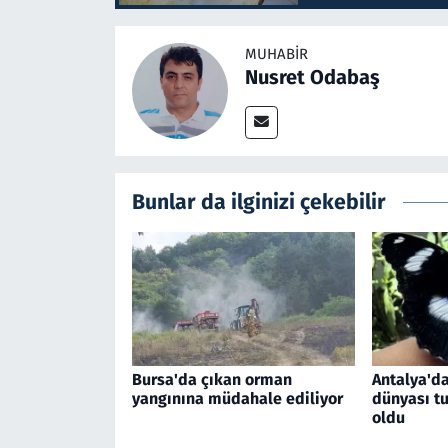
MUHABIR
Nusret Odabaş
Bunlar da ilginizi çekebilir
Bursa'da çıkan orman
Antalya'da
yangınına müdahale ediliyor
dünyası tu
oldu