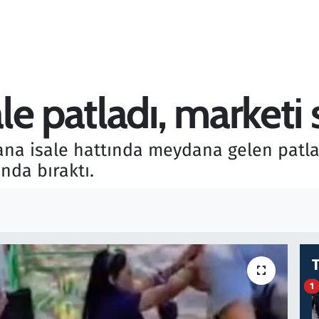
e patladı, marketi 
ana isale hattında meydana gelen patl
nda bıraktı.
1