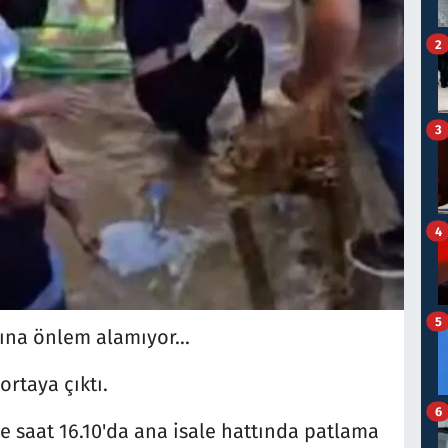
2
3
4
5
ına önlem alamıyor...
rtaya çıktı.
6
e saat 16.10'da ana isale hattında patlama