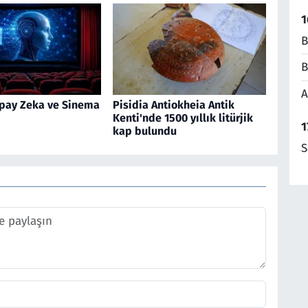
1
B
B
A
pay Zeka ve Sinema
Pisidia Antiokheia Antik
Kenti'nde 1500 yıllık litürjik
1
kap bulundu
S