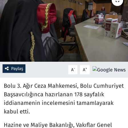
Resmi İlanlar
Rüya Tabirleri
Sağlık
Savunma Sanayi
Paylaş
-
+
A
A
Seçim 2023
Bolu 3. Ağır Ceza Mahkemesi, Bolu Cumhuriyet
Spor
Başsavcılığınca hazırlanan 178 sayfalık
Teknoloji ve Bilim
iddianamenin incelemesini tamamlayarak
kabul etti.
Televizyon
Hazine ve Maliye Bakanlığı, Vakıflar Genel