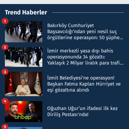
Trend Haberler
1
Bakırköy Cumhuriyet
Başsavcılığı'ndan yeni nesil suç
örgütlerine operasyon: 50 şüpheli
hakkında gözaltı kararı
2
İzmir merkezli yasa dışı bahis
operasyonunda 34 gözaltı:
Yaklaşık 2 Milyar liralık para trafiği
tespit edildi
3
İzmit Belediyesi'ne operasyon!
Başkan Fatma Kaplan Hürriyet ve
eşi gözaltına alındı
4
Oğuzhan Uğur’un ifadesi ilk kez
Diriliş Postası'nda!
5