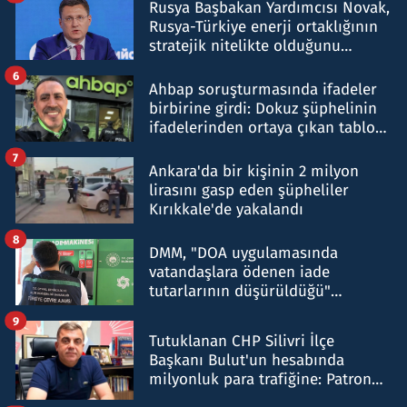
Rusya Başbakan Yardımcısı Novak,
Rusya-Türkiye enerji ortaklığının
stratejik nitelikte olduğunu
belirtti
6
Ahbap soruşturmasında ifadeler
birbirine girdi: Dokuz şüphelinin
ifadelerinden ortaya çıkan tablo
şok etti
7
Ankara'da bir kişinin 2 milyon
lirasını gasp eden şüpheliler
Kırıkkale'de yakalandı
8
DMM, "DOA uygulamasında
vatandaşlara ödenen iade
tutarlarının düşürüldüğü"
iddiasını yalanladı
9
Tutuklanan CHP Silivri İlçe
Başkanı Bulut'un hesabında
milyonluk para trafiğine: Patron
talimat verdi, ben gönderdim