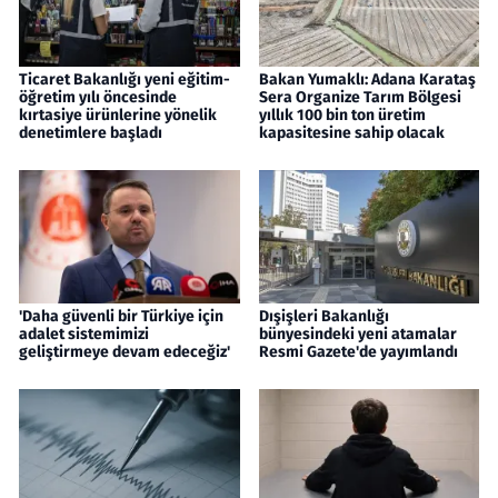
Ticaret Bakanlığı yeni eğitim-
Bakan Yumaklı: Adana Karataş
öğretim yılı öncesinde
Sera Organize Tarım Bölgesi
kırtasiye ürünlerine yönelik
yıllık 100 bin ton üretim
denetimlere başladı
kapasitesine sahip olacak
'Daha güvenli bir Türkiye için
Dışişleri Bakanlığı
adalet sistemimizi
bünyesindeki yeni atamalar
geliştirmeye devam edeceğiz'
Resmi Gazete'de yayımlandı