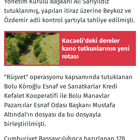
Yönetim Kurulu Başkanı Ali Sarıyıldız
tutuklanmış, yapılan itiraz üzerine Beykoz ve
Özdemir adli kontrol şartıyla tahliye edilmişti.
Kocaeli'deki dereler
kano tutkunlarının yeni
rotası
"Rüşvet" operasyonu kapsamında tutuklanan
Bolu Köroğlu Esnaf ve Sanatkarlar Kredi
Kefalet Kooperatifi ile Bolu Manavlar
Pazarcılar Esnaf Odası Başkanı Mustafa
Altındal'ın dosyası da bu dosyayla
birleştirilmişti.
Cumhuriyet Başsavcılığınca hazırlanan 178