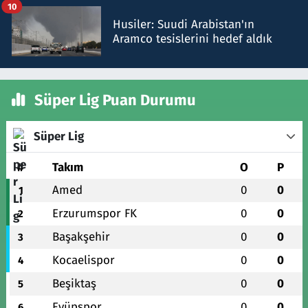
10
Husiler: Suudi Arabistan'ın
Aramco tesislerini hedef aldık
Süper Lig Puan Durumu
Süper Lig
#
Takım
O
P
Amed
0
0
1
Erzurumspor FK
0
0
2
Başakşehir
0
0
3
Kocaelispor
0
0
4
Beşiktaş
0
0
5
Eyüpspor
0
0
6