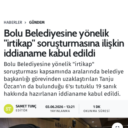
Gündem
HABERLER
GÜNDEM
Haber
Bolu Belediyesine yönelik
Kültür Sanat
"irtikap" soruşturmasına ilişkin
iddianame kabul edildi
Kurumsal Haberler
Bolu Belediyesine yönelik "irtikap"
Lezzet Durağı
soruşturması kapsamında aralarında belediye
başkanlığı görevinden uzaklaştırılan Tanju
Memur ve Kamu
Özcan'ın da bulunduğu 6'sı tutuklu 19 sanık
hakkında hazırlanan iddianame kabul edildi.
Otomobil
SAMET TUNÇ
03.06.2026 - 13:21
1 DK
EDITÖR
Oyun
YAYINLANMA
OKUNMA SÜRESI
Ramazan