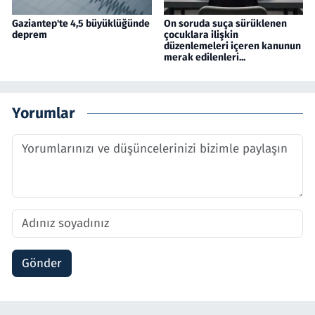
Gaziantep'te 4,5 büyüklüğünde
On soruda suça sürüklenen
deprem
çocuklara ilişkin
düzenlemeleri içeren kanunun
merak edilenleri...
Yorumlar
Gönder