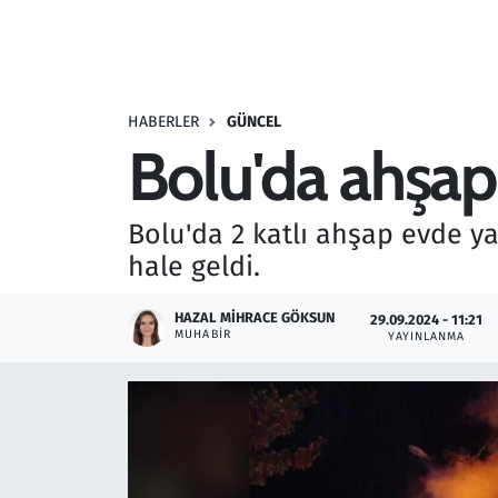
Resmi İlanlar
Rüya Tabirleri
HABERLER
GÜNCEL
Bolu'da ahşap
Sağlık
Savunma Sanayi
Bolu'da 2 katlı ahşap evde ya
hale geldi.
Seçim 2023
HAZAL MIHRACE GÖKSUN
29.09.2024 - 11:21
Spor
MUHABIR
YAYINLANMA
Teknoloji ve Bilim
Televizyon