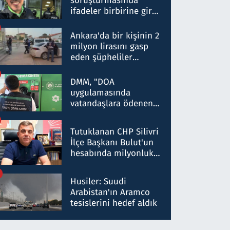
soruşturmasında
ifadeler birbirine girdi:
Dokuz şüphelinin
ifadelerinden ortaya
Ankara'da bir kişinin 2
çıkan tablo şok etti
milyon lirasını gasp
eden şüpheliler
Kırıkkale'de yakalandı
DMM, "DOA
uygulamasında
vatandaşlara ödenen
iade tutarlarının
düşürüldüğü" iddiasını
Tutuklanan CHP Silivri
yalanladı
İlçe Başkanı Bulut'un
hesabında milyonluk
para trafiğine: Patron
talimat verdi, ben
Husiler: Suudi
gönderdim
Arabistan'ın Aramco
tesislerini hedef aldık