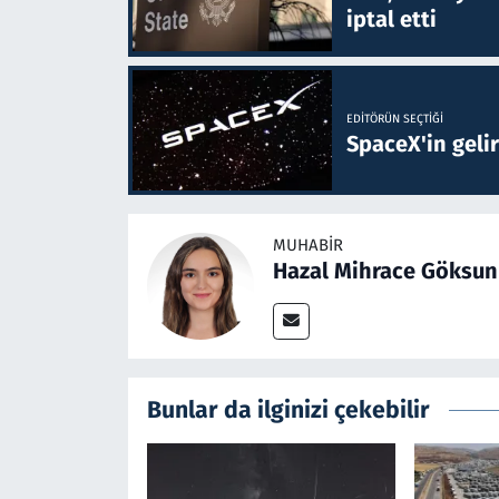
iptal etti
EDITÖRÜN SEÇTIĞI
SpaceX'in gelir
MUHABIR
Hazal Mihrace Göksun
Bunlar da ilginizi çekebilir