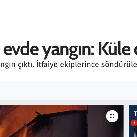
 evde yangın: Küle
ngın çıktı. İtfaiye ekiplerince söndürü
1