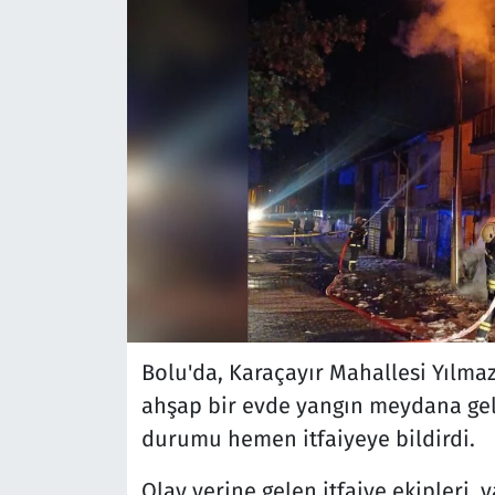
Bolu'da, Karaçayır Mahallesi Yılma
ahşap bir evde yangın meydana geld
durumu hemen itfaiyeye bildirdi.
Olay yerine gelen itfaiye ekipleri, 