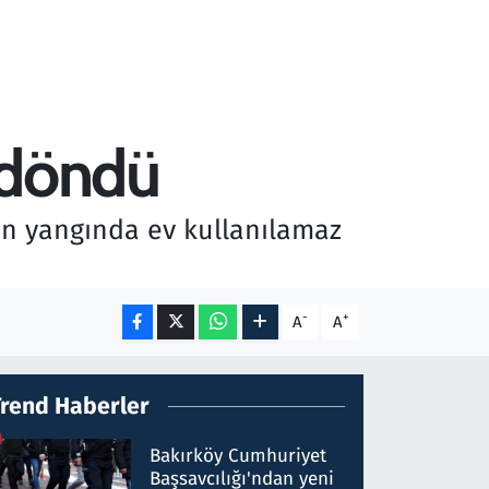
 döndü
len yangında ev kullanılamaz
-
+
A
A
Trend Haberler
Bakırköy Cumhuriyet
Başsavcılığı'ndan yeni