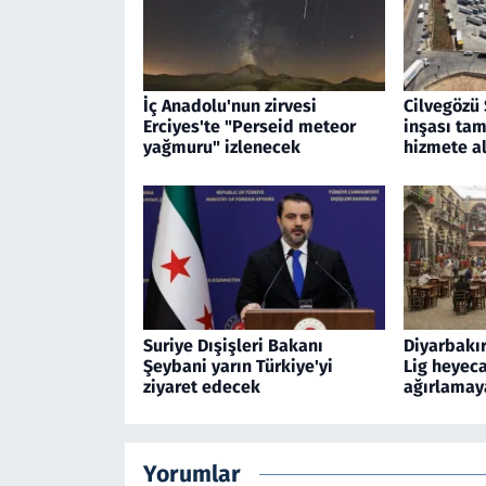
İç Anadolu'nun zirvesi
Cilvegözü 
Erciyes'te "Perseid meteor
inşası tam
yağmuru" izlenecek
hizmete al
Suriye Dışişleri Bakanı
Diyarbakır
Şeybani yarın Türkiye'yi
Lig heyeca
ziyaret edecek
ağırlamaya
Yorumlar