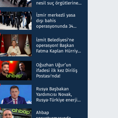
nesil suç örgütlerine
operasyon: 50 şüpheli
hakkında gözaltı kararı
İzmir merkezli yasa
dışı bahis
operasyonunda 34
gözaltı: Yaklaşık 2
Milyar liralık para
İzmit Belediyesi'ne
trafiği tespit edildi
operasyon! Başkan
Fatma Kaplan Hürriyet
ve eşi gözaltına alındı
Oğuzhan Uğur’un
ifadesi ilk kez Diriliş
Postası'nda!
Rusya Başbakan
Yardımcısı Novak,
Rusya-Türkiye enerji
ortaklığının stratejik
nitelikte olduğunu
Ahbap
belirtti