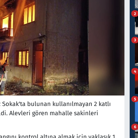
2
3
4
5
z Sokak'ta bulunan kullanılmayan 2 katlı
i. Alevleri gören mahalle sakinleri
6
yangını kontrol altına almak için yaklaşık 1