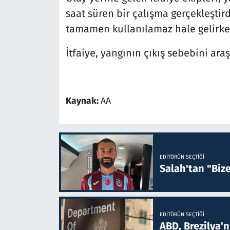
saat süren bir çalışma gerçekleşti
tamamen kullanılamaz hale gelirken,
İtfaiye, yangının çıkış sebebini ara
Kaynak:
AA
EDITÖRÜN SEÇTIĞI
Salah'tan "Biz
EDITÖRÜN SEÇTIĞI
ABD, Brezilya'