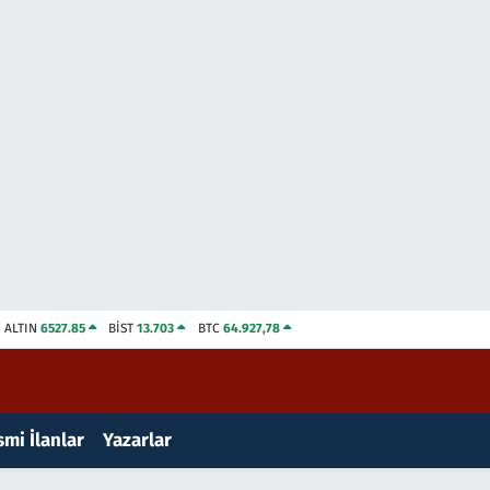
ALTIN
6527.85
BİST
13.703
BTC
64.927,78
mi İlanlar
Yazarlar