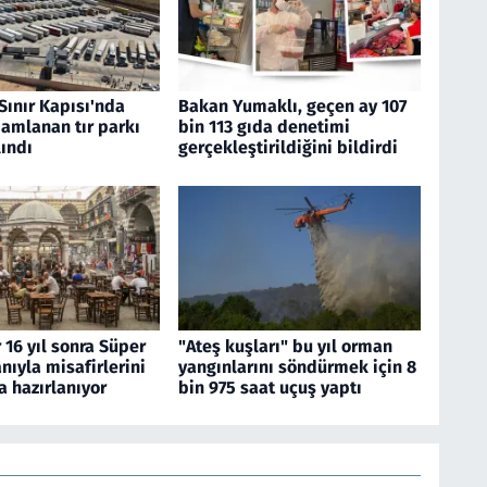
Sınır Kapısı'nda
Bakan Yumaklı, geçen ay 107
amlanan tır parkı
bin 113 gıda denetimi
ındı
gerçekleştirildiğini bildirdi
 16 yıl sonra Süper
"Ateş kuşları" bu yıl orman
nıyla misafirlerini
yangınlarını söndürmek için 8
 hazırlanıyor
bin 975 saat uçuş yaptı