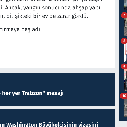
rdi. Ancak, yangın sonucunda ahşap yapı
 bitişikteki bir ev de zarar gördü.
7
ştırmaya başladı.
8
9
e her yer Trabzon" mesajı
10
nın Washington Büyükelçisinin vizesini