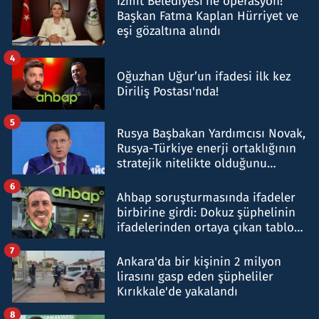
İzmit Belediyesi'ne operasyon!
Başkan Fatma Kaplan Hürriyet ve
eşi gözaltına alındı
4
Oğuzhan Uğur’un ifadesi ilk kez
Diriliş Postası'nda!
5
Rusya Başbakan Yardımcısı Novak,
Rusya-Türkiye enerji ortaklığının
stratejik nitelikte olduğunu
belirtti
6
Ahbap soruşturmasında ifadeler
birbirine girdi: Dokuz şüphelinin
ifadelerinden ortaya çıkan tablo
şok etti
7
Ankara'da bir kişinin 2 milyon
lirasını gasp eden şüpheliler
Kırıkkale'de yakalandı
8