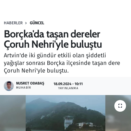
Gündem
HABERLER
GÜNCEL
Haber
Borçka'da taşan dereler
Kültür Sanat
Çoruh Nehri'yle buluştu
Artvin'de iki gündür etkili olan şiddetli
Kurumsal Haberler
yağışlar sonrası Borçka ilçesinde taşan dere
Çoruh Nehri'yle buluştu.
Lezzet Durağı
NUSRET ODABAŞ
18.09.2024 - 10:11
Memur ve Kamu
MUHABIR
YAYINLANMA
Otomobil
Oyun
Ramazan