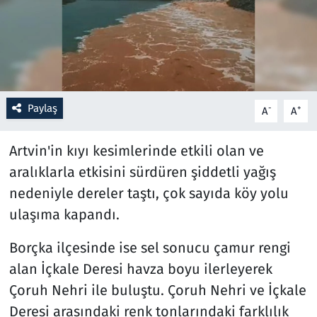
Resmi İlanlar
Rüya Tabirleri
Sağlık
Paylaş
-
+
A
A
Savunma Sanayi
Artvin'in kıyı kesimlerinde etkili olan ve
aralıklarla etkisini sürdüren şiddetli yağış
Seçim 2023
nedeniyle dereler taştı, çok sayıda köy yolu
ulaşıma kapandı.
Spor
Borçka ilçesinde ise sel sonucu çamur rengi
Teknoloji ve Bilim
alan İçkale Deresi havza boyu ilerleyerek
Televizyon
Çoruh Nehri ile buluştu. Çoruh Nehri ve İçkale
Deresi arasındaki renk tonlarındaki farklılık