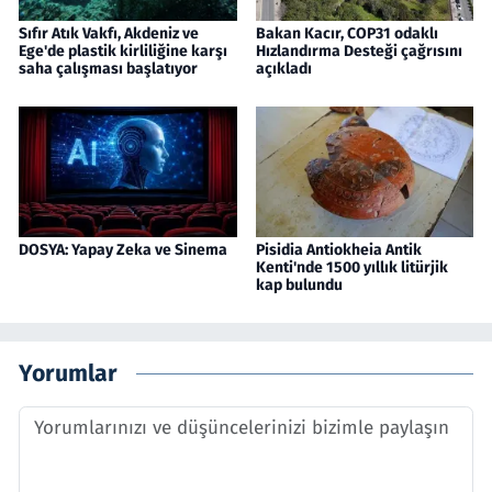
Sıfır Atık Vakfı, Akdeniz ve
Bakan Kacır, COP31 odaklı
Ege'de plastik kirliliğine karşı
Hızlandırma Desteği çağrısını
saha çalışması başlatıyor
açıkladı
DOSYA: Yapay Zeka ve Sinema
Pisidia Antiokheia Antik
Kenti'nde 1500 yıllık litürjik
kap bulundu
Yorumlar