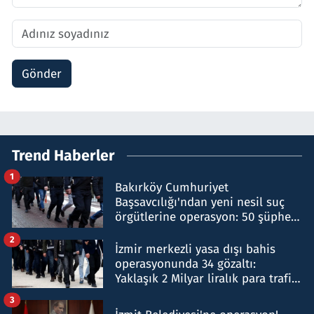
Gönder
Trend Haberler
1
Bakırköy Cumhuriyet
Başsavcılığı'ndan yeni nesil suç
örgütlerine operasyon: 50 şüpheli
hakkında gözaltı kararı
2
İzmir merkezli yasa dışı bahis
operasyonunda 34 gözaltı:
Yaklaşık 2 Milyar liralık para trafiği
tespit edildi
3