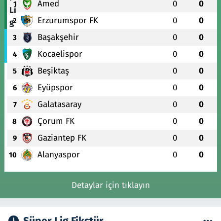
Amed
0
0
1
Erzurumspor FK
0
0
2
Başakşehir
0
0
3
Kocaelispor
0
0
4
Beşiktaş
0
0
5
Eyüpspor
0
0
6
Galatasaray
0
0
7
Çorum FK
0
0
8
Gaziantep FK
0
0
9
Alanyaspor
0
0
10
Detaylar için tıklayın