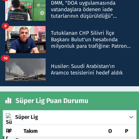
DMM, "DOA uygulamasında
vatandaşlara ödenen iade
tutarlarının düşürüldüğü"
iddiasını yalanladı
9
Tutuklanan CHP Silivri İlçe
Başkanı Bulut'un hesabında
milyonluk para trafiğine: Patron
talimat verdi, ben gönderdim
10
Husiler: Suudi Arabistan'ın
Aramco tesislerini hedef aldık
Süper Lig Puan Durumu
Süper Lig
#
Takım
O
P