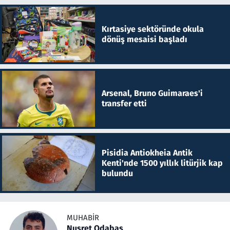
Kırtasiye sektöründe okula
dönüş mesaisi başladı
Arsenal, Bruno Guimaraes'i
transfer etti
Pisidia Antiokheia Antik
Kenti'nde 1500 yıllık litürjik kap
bulundu
MUHABIR
Nusret Odabaş