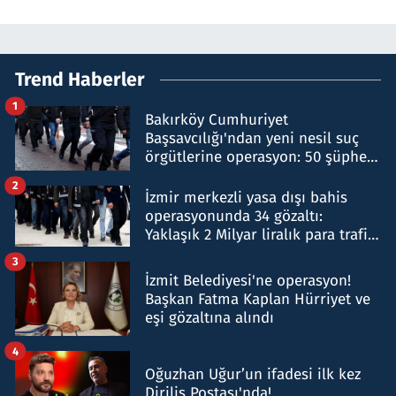
Trend Haberler
1
Bakırköy Cumhuriyet
Başsavcılığı'ndan yeni nesil suç
örgütlerine operasyon: 50 şüpheli
hakkında gözaltı kararı
2
İzmir merkezli yasa dışı bahis
operasyonunda 34 gözaltı:
Yaklaşık 2 Milyar liralık para trafiği
tespit edildi
3
İzmit Belediyesi'ne operasyon!
Başkan Fatma Kaplan Hürriyet ve
eşi gözaltına alındı
4
Oğuzhan Uğur’un ifadesi ilk kez
Diriliş Postası'nda!