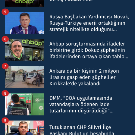
5
Rusya Başbakan Yardımcısı Novak,
Rusya-Türkiye enerji ortaklığının
stratejik nitelikte olduğunu
belirtti
6
Ahbap soruşturmasında ifadeler
birbirine girdi: Dokuz şüphelinin
ifadelerinden ortaya çıkan tablo
şok etti
7
Ankara'da bir kişinin 2 milyon
lirasını gasp eden şüpheliler
Kırıkkale'de yakalandı
8
DMM, "DOA uygulamasında
vatandaşlara ödenen iade
tutarlarının düşürüldüğü"
iddiasını yalanladı
9
Tutuklanan CHP Silivri İlçe
Başkanı Bulut'un hesabında