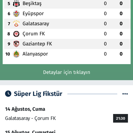
Beşiktaş
0
0
5
Eyüpspor
0
0
6
Galatasaray
0
0
7
Çorum FK
0
0
8
Gaziantep FK
0
0
9
Alanyaspor
0
0
10
Detaylar için tıklayın
Süper Lig Fikstür
14 Ağustos, Cuma
Galatasaray - Çorum FK
21:30
15 Ağustos, Cumartesi