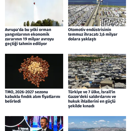
Avrupa'da bu yılki orman
Otomotiv endüstrisinin
yangınlarının ekonomik
temmuz ihracatı 3,6 milyar
zararının 19 milyar avroyu
dolara yaklaştı
geçtiği tahmin ediliyor
TMO, 2026-2027 sezonu
Türkiye ve 7 ülke, İsrail'in
kabuklu fındık alım fiyatlarını
Gazze'deki saldırılarını ve
belirledi
hukuk ihlallerini en güçlü
şekilde kınadı