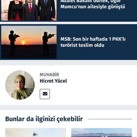
Adalet Bakanı Gürlek, Uğur
Mumcu'nun ailesiyle görüştü
MSB: Son bir haftada 1 PKK'lı
terörist teslim oldu
MUHABIR
Hicret Yücel
Bunlar da ilginizi çekebilir