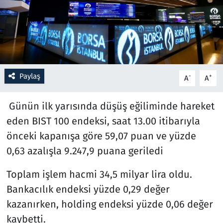
Resmi İlanlar
Rüya Tabirleri
Sağlık
Paylaş
-
+
A
A
Savunma Sanayi
Günün ilk yarısında düşüş eğiliminde hareket
eden BIST 100 endeksi, saat 13.00 itibarıyla
Seçim 2023
önceki kapanışa göre 59,07 puan ve yüzde
0,63 azalışla 9.247,9 puana geriledi
Spor
Toplam işlem hacmi 34,5 milyar lira oldu.
Teknoloji ve Bilim
Bankacılık endeksi yüzde 0,29 değer
Televizyon
kazanırken, holding endeksi yüzde 0,06 değer
kaybetti.