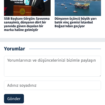
SSB Başkanı Görgün: Savunma
Dünyanın üçüncü büyük yarı
sanayimiz, dünyanın dört bir
batık vinç gemisi İstanbul
yanında güven duyulan bir
Boğazı'ndan geçiyor
marka haline gelmiştir
Yorumlar
Gönder