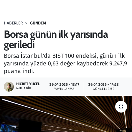
Gündem
HABERLER
GÜNDEM
Haber
Borsa günün ilk yarısında
Kültür Sanat
geriledi
Borsa İstanbul'da BIST 100 endeksi, günün ilk
Kurumsal Haberler
yarısında yüzde 0,63 değer kaybederek 9.247,9
puana indi.
Lezzet Durağı
HICRET YÜCEL
29.04.2025 - 13:17
29.04.2025 - 14:23
Memur ve Kamu
MUHABIR
YAYINLANMA
GÜNCELLEME
Otomobil
Oyun
Ramazan