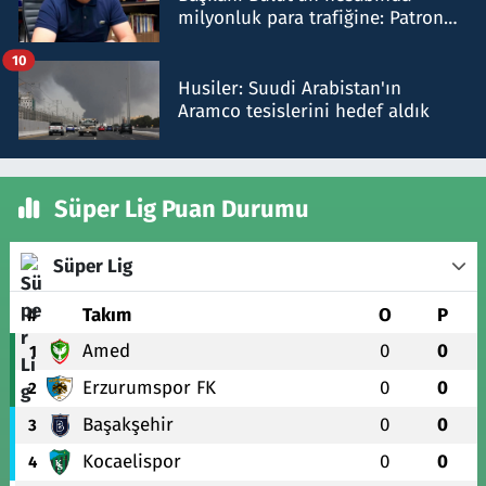
milyonluk para trafiğine: Patron
talimat verdi, ben gönderdim
10
Husiler: Suudi Arabistan'ın
Aramco tesislerini hedef aldık
Süper Lig Puan Durumu
Süper Lig
#
Takım
O
P
Amed
0
0
1
Erzurumspor FK
0
0
2
Başakşehir
0
0
3
Kocaelispor
0
0
4