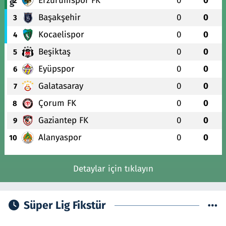
Erzurumspor FK
0
0
2
Başakşehir
0
0
3
Kocaelispor
0
0
4
Beşiktaş
0
0
5
Eyüpspor
0
0
6
Galatasaray
0
0
7
Çorum FK
0
0
8
Gaziantep FK
0
0
9
Alanyaspor
0
0
10
Detaylar için tıklayın
Süper Lig Fikstür