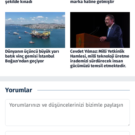
şekilde kınadı
marka haline gelmiştir
Dünyanın üçüncü büyük yarı
Cevdet Yılmaz: Milli Yetkinlik
batık vinç gemisi İstanbul
Hamlesi, milli teknoloji üretme
Boğazı'ndan geçiyor
irademizi sürdürecek insan
gücümüzü temsil etmektedir.
Yorumlar