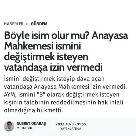
Gündem
HABERLER
GÜNDEM
Haber
Böyle isim olur mu? Anayasa
Kültür Sanat
Mahkemesi ismini
değiştirmek isteyen
Kurumsal Haberler
vatandaşa izin vermedi
Lezzet Durağı
İsmini değiştirmek isteyip dava açan
vatandaşa Anayasa Mahkemesi izin vermedi.
Memur ve Kamu
AYM, ismini "B" olarak değiştirmek isteyen
kişinin talebinin reddedilmesinin hak ihlali
Otomobil
olmadığına hükmetti.
Oyun
NUSRET ODABAŞ
28.12.2023 - 11:55
MUHABIR
YAYINLANMA
Ramazan