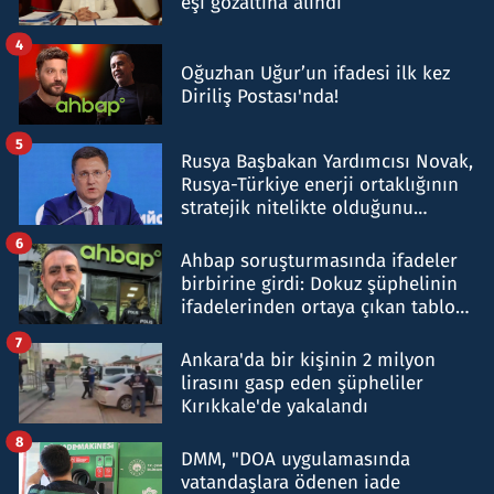
eşi gözaltına alındı
4
Oğuzhan Uğur’un ifadesi ilk kez
Diriliş Postası'nda!
5
Rusya Başbakan Yardımcısı Novak,
Rusya-Türkiye enerji ortaklığının
stratejik nitelikte olduğunu
belirtti
6
Ahbap soruşturmasında ifadeler
birbirine girdi: Dokuz şüphelinin
ifadelerinden ortaya çıkan tablo
şok etti
7
Ankara'da bir kişinin 2 milyon
lirasını gasp eden şüpheliler
Kırıkkale'de yakalandı
8
DMM, "DOA uygulamasında
vatandaşlara ödenen iade