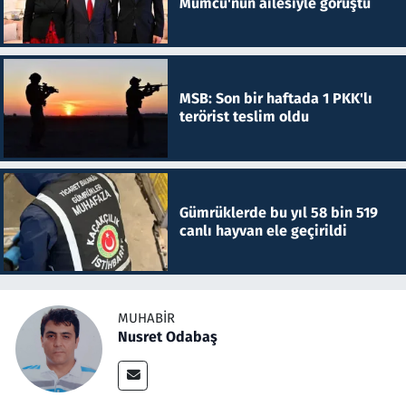
Mumcu'nun ailesiyle görüştü
MSB: Son bir haftada 1 PKK'lı
terörist teslim oldu
Gümrüklerde bu yıl 58 bin 519
canlı hayvan ele geçirildi
MUHABIR
Nusret Odabaş