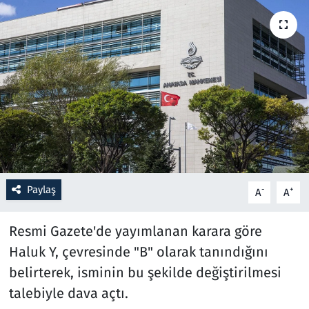
Resmi İlanlar
Rüya Tabirleri
Sağlık
Savunma Sanayi
Seçim 2023
Paylaş
-
+
A
A
Spor
Resmi Gazete'de yayımlanan karara göre
Teknoloji ve Bilim
Haluk Y, çevresinde "B" olarak tanındığını
belirterek, isminin bu şekilde değiştirilmesi
Televizyon
talebiyle dava açtı.