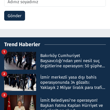
Gönder
Trend Haberler
1
Bakırköy Cumhuriyet
Başsavcılığı'ndan yeni nesil suç
örgütlerine operasyon: 50 şüpheli
hakkında gözaltı kararı
2
İzmir merkezli yasa dışı bahis
operasyonunda 34 gözaltı:
Yaklaşık 2 Milyar liralık para trafiği
tespit edildi
3
İzmit Belediyesi'ne operasyon!
Başkan Fatma Kaplan Hürriyet ve