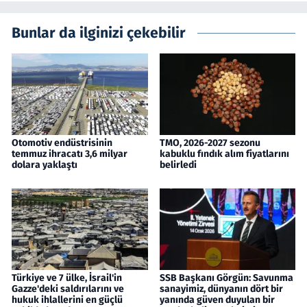
Bunlar da ilginizi çekebilir
Otomotiv endüstrisinin
TMO, 2026-2027 sezonu
temmuz ihracatı 3,6 milyar
kabuklu fındık alım fiyatlarını
dolara yaklaştı
belirledi
Türkiye ve 7 ülke, İsrail'in
SSB Başkanı Görgün: Savunma
Gazze'deki saldırılarını ve
sanayimiz, dünyanın dört bir
hukuk ihlallerini en güçlü
yanında güven duyulan bir