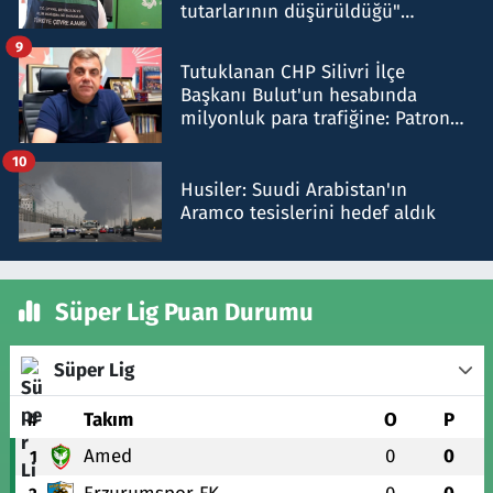
tutarlarının düşürüldüğü"
iddiasını yalanladı
9
Tutuklanan CHP Silivri İlçe
Başkanı Bulut'un hesabında
milyonluk para trafiğine: Patron
talimat verdi, ben gönderdim
10
Husiler: Suudi Arabistan'ın
Aramco tesislerini hedef aldık
Süper Lig Puan Durumu
Süper Lig
#
Takım
O
P
Amed
0
0
1