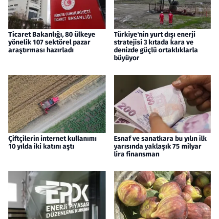
Ticaret Bakanlığı, 80 ülkeye
Türkiye'nin yurt dışı enerji
yönelik 107 sektörel pazar
stratejisi 3 kıtada kara ve
araştırması hazırladı
denizde güçlü ortaklıklarla
büyüyor
Çiftçilerin internet kullanımı
Esnaf ve sanatkara bu yılın ilk
10 yılda iki katını aştı
yarısında yaklaşık 75 milyar
lira finansman