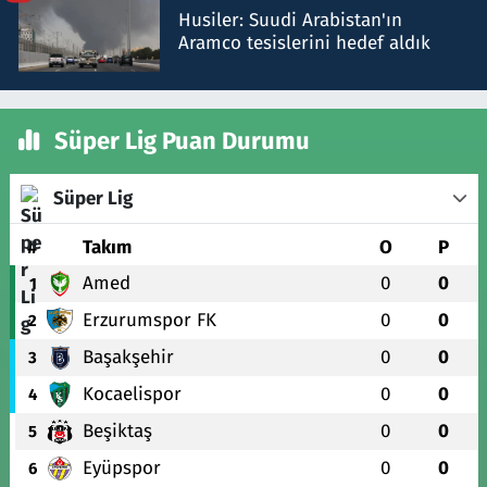
Husiler: Suudi Arabistan'ın
Aramco tesislerini hedef aldık
Süper Lig Puan Durumu
Süper Lig
#
Takım
O
P
Amed
0
0
1
Erzurumspor FK
0
0
2
Başakşehir
0
0
3
Kocaelispor
0
0
4
Beşiktaş
0
0
5
Eyüpspor
0
0
6