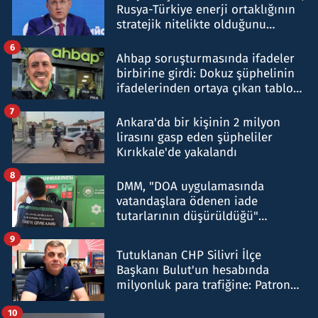
Rusya-Türkiye enerji ortaklığının
stratejik nitelikte olduğunu
belirtti
6
Ahbap soruşturmasında ifadeler
birbirine girdi: Dokuz şüphelinin
ifadelerinden ortaya çıkan tablo
şok etti
7
Ankara'da bir kişinin 2 milyon
lirasını gasp eden şüpheliler
Kırıkkale'de yakalandı
8
DMM, "DOA uygulamasında
vatandaşlara ödenen iade
tutarlarının düşürüldüğü"
iddiasını yalanladı
9
Tutuklanan CHP Silivri İlçe
Başkanı Bulut'un hesabında
milyonluk para trafiğine: Patron
talimat verdi, ben gönderdim
10