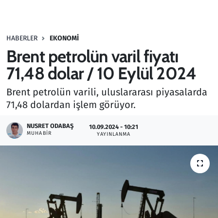
Gündem
HABERLER
EKONOMI
Haber
Brent petrolün varil fiyatı
Kültür Sanat
71,48 dolar / 10 Eylül 2024
Brent petrolün varili, uluslararası piyasalarda
Kurumsal Haberler
71,48 dolardan işlem görüyor.
Lezzet Durağı
NUSRET ODABAŞ
10.09.2024 - 10:21
MUHABIR
YAYINLANMA
Memur ve Kamu
Otomobil
Oyun
Ramazan