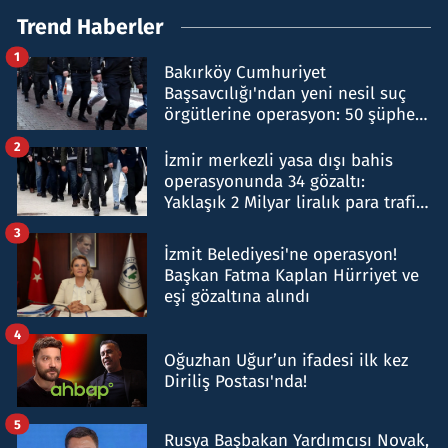
Trend Haberler
1
Bakırköy Cumhuriyet
Başsavcılığı'ndan yeni nesil suç
örgütlerine operasyon: 50 şüpheli
hakkında gözaltı kararı
2
İzmir merkezli yasa dışı bahis
operasyonunda 34 gözaltı:
Yaklaşık 2 Milyar liralık para trafiği
tespit edildi
3
İzmit Belediyesi'ne operasyon!
Başkan Fatma Kaplan Hürriyet ve
eşi gözaltına alındı
4
Oğuzhan Uğur’un ifadesi ilk kez
Diriliş Postası'nda!
5
Rusya Başbakan Yardımcısı Novak,