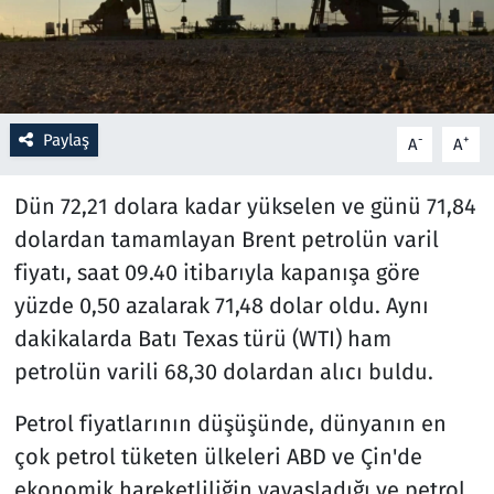
Resmi İlanlar
Rüya Tabirleri
Paylaş
-
+
A
A
Sağlık
Dün 72,21 dolara kadar yükselen ve günü 71,84
Savunma Sanayi
dolardan tamamlayan Brent petrolün varil
fiyatı, saat 09.40 itibarıyla kapanışa göre
Seçim 2023
yüzde 0,50 azalarak 71,48 dolar oldu. Aynı
Spor
dakikalarda Batı Texas türü (WTI) ham
petrolün varili 68,30 dolardan alıcı buldu.
Teknoloji ve Bilim
Petrol fiyatlarının düşüşünde, dünyanın en
Televizyon
çok petrol tüketen ülkeleri ABD ve Çin'de
ekonomik hareketliliğin yavaşladığı ve petrol