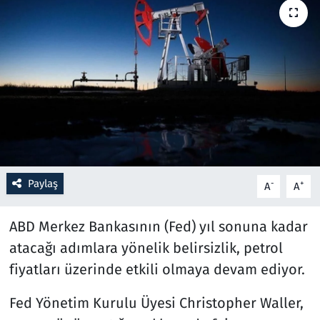
Resmi İlanlar
Rüya Tabirleri
Sağlık
Savunma Sanayi
Seçim 2023
Paylaş
-
+
A
A
Spor
ABD Merkez Bankasının (Fed) yıl sonuna kadar
atacağı adımlara yönelik belirsizlik, petrol
Teknoloji ve Bilim
fiyatları üzerinde etkili olmaya devam ediyor.
Televizyon
Fed Yönetim Kurulu Üyesi Christopher Waller,