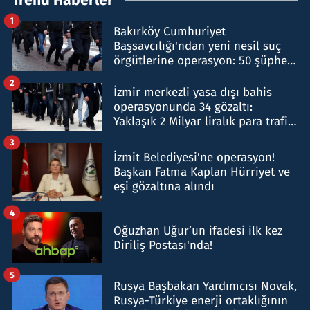
1
Bakırköy Cumhuriyet
Başsavcılığı'ndan yeni nesil suç
örgütlerine operasyon: 50 şüpheli
hakkında gözaltı kararı
2
İzmir merkezli yasa dışı bahis
operasyonunda 34 gözaltı:
Yaklaşık 2 Milyar liralık para trafiği
tespit edildi
3
İzmit Belediyesi'ne operasyon!
Başkan Fatma Kaplan Hürriyet ve
eşi gözaltına alındı
4
Oğuzhan Uğur’un ifadesi ilk kez
Diriliş Postası'nda!
5
Rusya Başbakan Yardımcısı Novak,
Rusya-Türkiye enerji ortaklığının