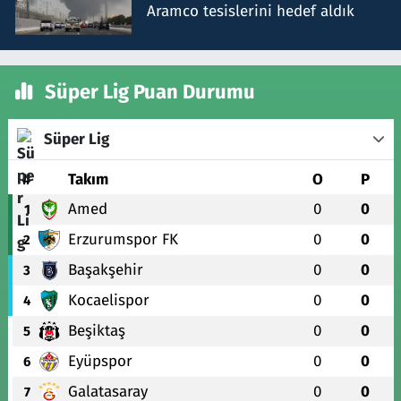
Aramco tesislerini hedef aldık
Süper Lig Puan Durumu
Süper Lig
#
Takım
O
P
Amed
0
0
1
Erzurumspor FK
0
0
2
Başakşehir
0
0
3
Kocaelispor
0
0
4
Beşiktaş
0
0
5
Eyüpspor
0
0
6
Galatasaray
0
0
7