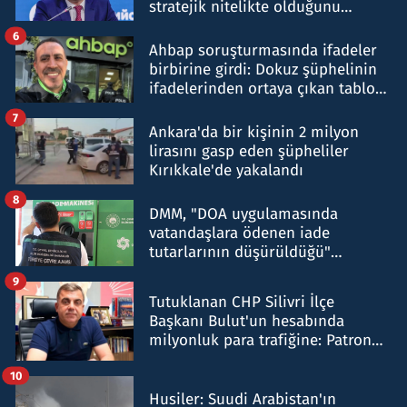
stratejik nitelikte olduğunu
belirtti
6
Ahbap soruşturmasında ifadeler
birbirine girdi: Dokuz şüphelinin
ifadelerinden ortaya çıkan tablo
şok etti
7
Ankara'da bir kişinin 2 milyon
lirasını gasp eden şüpheliler
Kırıkkale'de yakalandı
8
DMM, "DOA uygulamasında
vatandaşlara ödenen iade
tutarlarının düşürüldüğü"
iddiasını yalanladı
9
Tutuklanan CHP Silivri İlçe
Başkanı Bulut'un hesabında
milyonluk para trafiğine: Patron
talimat verdi, ben gönderdim
10
Husiler: Suudi Arabistan'ın