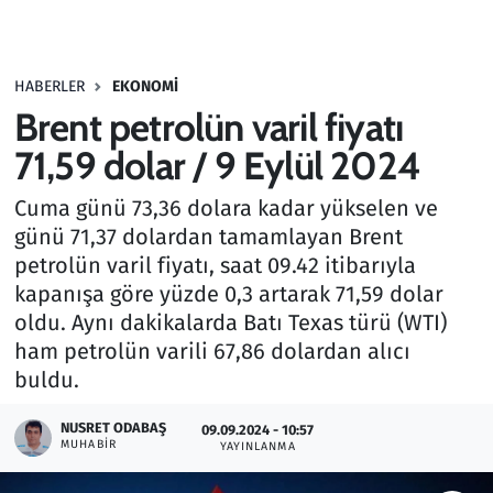
Gündem
HABERLER
EKONOMI
Haber
Brent petrolün varil fiyatı
Kültür Sanat
71,59 dolar / 9 Eylül 2024
Cuma günü 73,36 dolara kadar yükselen ve
Kurumsal Haberler
günü 71,37 dolardan tamamlayan Brent
petrolün varil fiyatı, saat 09.42 itibarıyla
Lezzet Durağı
kapanışa göre yüzde 0,3 artarak 71,59 dolar
Memur ve Kamu
oldu. Aynı dakikalarda Batı Texas türü (WTI)
ham petrolün varili 67,86 dolardan alıcı
Otomobil
buldu.
NUSRET ODABAŞ
Oyun
09.09.2024 - 10:57
MUHABIR
YAYINLANMA
Ramazan