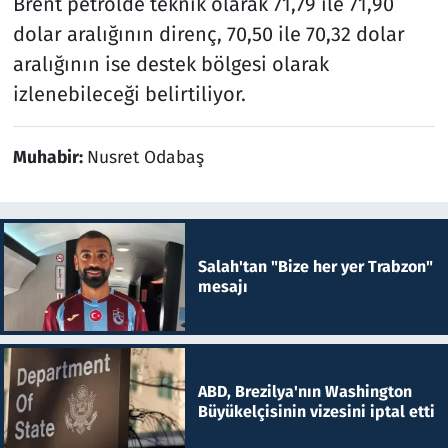
Brent petrolde teknik olarak 71,79 ile 71,90
dolar aralığının direnç, 70,50 ile 70,32 dolar
aralığının ise destek bölgesi olarak
izlenebileceği belirtiliyor.
Muhabir:
Nusret Odabaş
Salah'tan "Bize her yer Trabzon"
mesajı
ABD, Brezilya'nın Washington
Büyükelçisinin vizesini iptal etti