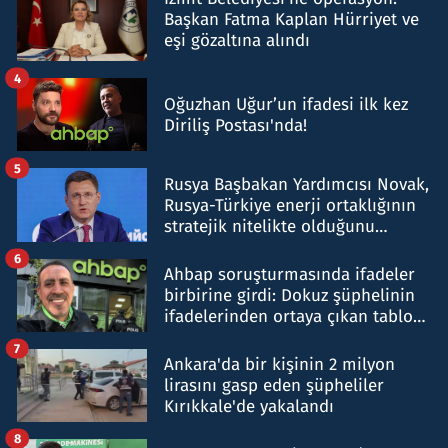
Başkan Fatma Kaplan Hürriyet ve
eşi gözaltına alındı
4
Oğuzhan Uğur’un ifadesi ilk kez
Diriliş Postası'nda!
5
Rusya Başbakan Yardımcısı Novak,
Rusya-Türkiye enerji ortaklığının
stratejik nitelikte olduğunu
belirtti
6
Ahbap soruşturmasında ifadeler
birbirine girdi: Dokuz şüphelinin
ifadelerinden ortaya çıkan tablo
şok etti
7
Ankara'da bir kişinin 2 milyon
lirasını gasp eden şüpheliler
Kırıkkale'de yakalandı
8