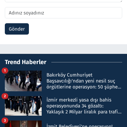
Gönder
Trend Haberler
1
Bakırköy Cumhuriyet
Başsavcılığı'ndan yeni nesil suç
örgütlerine operasyon: 50 şüpheli
hakkında gözaltı kararı
2
İzmir merkezli yasa dışı bahis
operasyonunda 34 gözaltı:
Yaklaşık 2 Milyar liralık para trafiği
tespit edildi
3
İzmit Belediyesi'ne operasyon!