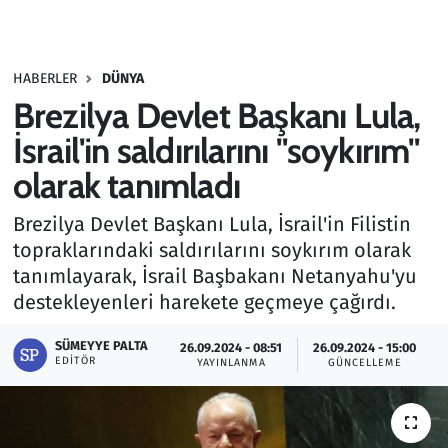
Gündem
HABERLER
DÜNYA
Haber
Brezilya Devlet Başkanı Lula,
Kültür Sanat
İsrail'in saldırılarını "soykırım"
olarak tanımladı
Kurumsal Haberler
Brezilya Devlet Başkanı Lula, İsrail'in Filistin
Lezzet Durağı
topraklarındaki saldırılarını soykırım olarak
tanımlayarak, İsrail Başbakanı Netanyahu'yu
Memur ve Kamu
destekleyenleri harekete geçmeye çağırdı.
Otomobil
SÜMEYYE PALTA
26.09.2024 - 08:51
26.09.2024 - 15:00
EDITÖR
YAYINLANMA
GÜNCELLEME
Oyun
Ramazan