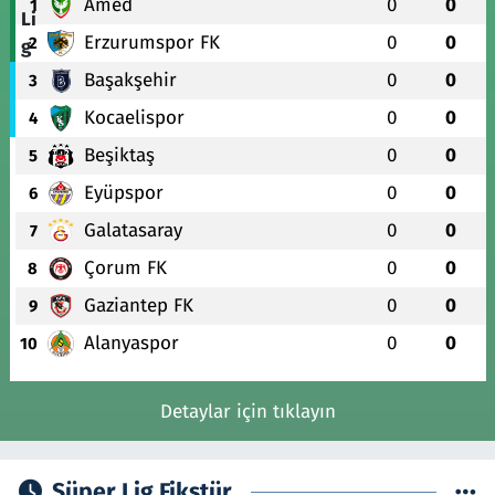
Amed
0
0
1
Erzurumspor FK
0
0
2
Başakşehir
0
0
3
Kocaelispor
0
0
4
Beşiktaş
0
0
5
Eyüpspor
0
0
6
Galatasaray
0
0
7
Çorum FK
0
0
8
Gaziantep FK
0
0
9
Alanyaspor
0
0
10
Detaylar için tıklayın
Süper Lig Fikstür