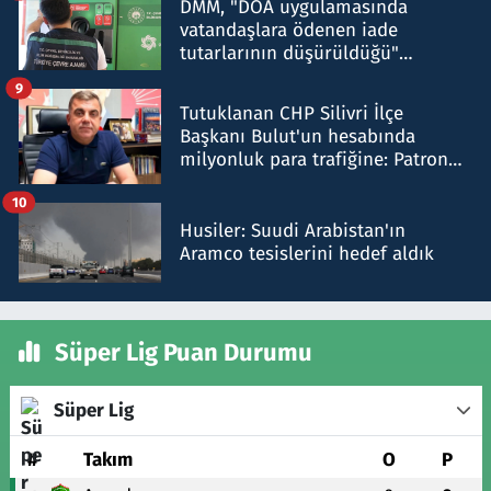
DMM, "DOA uygulamasında
vatandaşlara ödenen iade
tutarlarının düşürüldüğü"
iddiasını yalanladı
9
Tutuklanan CHP Silivri İlçe
Başkanı Bulut'un hesabında
milyonluk para trafiğine: Patron
talimat verdi, ben gönderdim
10
Husiler: Suudi Arabistan'ın
Aramco tesislerini hedef aldık
Süper Lig Puan Durumu
Süper Lig
#
Takım
O
P