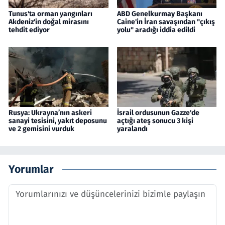
Tunus'ta orman yangınları
ABD Genelkurmay Başkanı
Akdeniz'in doğal mirasını
Caine'in İran savaşından "çıkış
tehdit ediyor
yolu" aradığı iddia edildi
Rusya: Ukrayna’nın askeri
İsrail ordusunun Gazze'de
sanayi tesisini, yakıt deposunu
açtığı ateş sonucu 3 kişi
ve 2 gemisini vurduk
yaralandı
Yorumlar