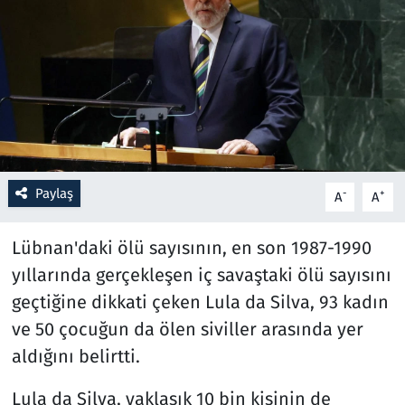
Resmi İlanlar
Rüya Tabirleri
Sağlık
Savunma Sanayi
Paylaş
-
+
A
A
Seçim 2023
Lübnan'daki ölü sayısının, en son 1987-1990
Spor
yıllarında gerçekleşen iç savaştaki ölü sayısını
geçtiğine dikkati çeken Lula da Silva, 93 kadın
Teknoloji ve Bilim
ve 50 çocuğun da ölen siviller arasında yer
aldığını belirtti.
Televizyon
Lula da Silva, yaklaşık 10 bin kişinin de