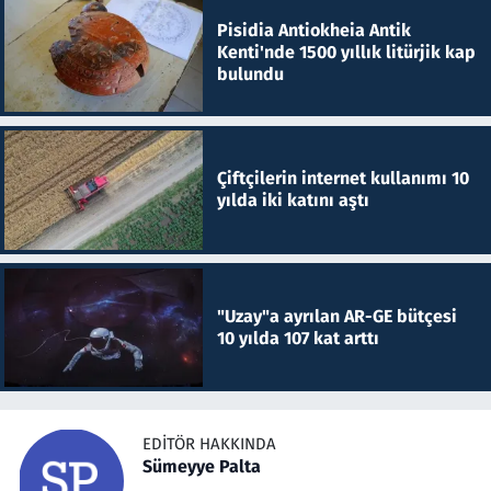
Pisidia Antiokheia Antik
Kenti'nde 1500 yıllık litürjik kap
bulundu
Çiftçilerin internet kullanımı 10
yılda iki katını aştı
"Uzay"a ayrılan AR-GE bütçesi
10 yılda 107 kat arttı
EDITÖR HAKKINDA
Sümeyye Palta