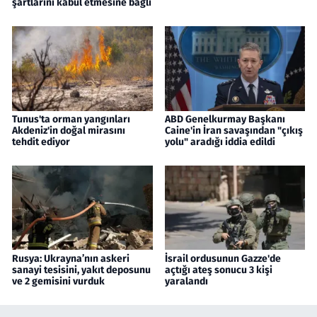
şartlarını kabul etmesine bağlı
Tunus'ta orman yangınları
ABD Genelkurmay Başkanı
Akdeniz'in doğal mirasını
Caine'in İran savaşından "çıkış
tehdit ediyor
yolu" aradığı iddia edildi
Rusya: Ukrayna’nın askeri
İsrail ordusunun Gazze'de
sanayi tesisini, yakıt deposunu
açtığı ateş sonucu 3 kişi
ve 2 gemisini vurduk
yaralandı