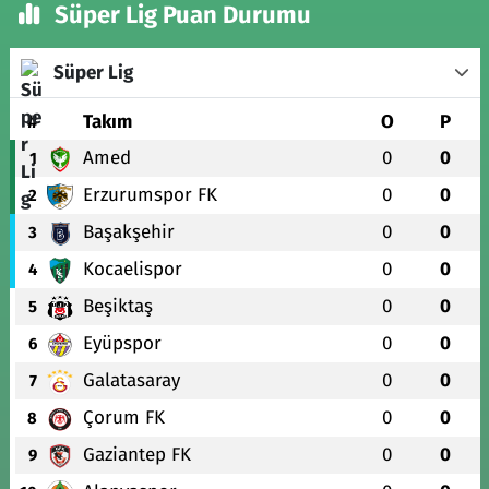
Süper Lig Puan Durumu
Süper Lig
#
Takım
O
P
Amed
0
0
1
Erzurumspor FK
0
0
2
Başakşehir
0
0
3
Kocaelispor
0
0
4
Beşiktaş
0
0
5
Eyüpspor
0
0
6
Galatasaray
0
0
7
Çorum FK
0
0
8
Gaziantep FK
0
0
9