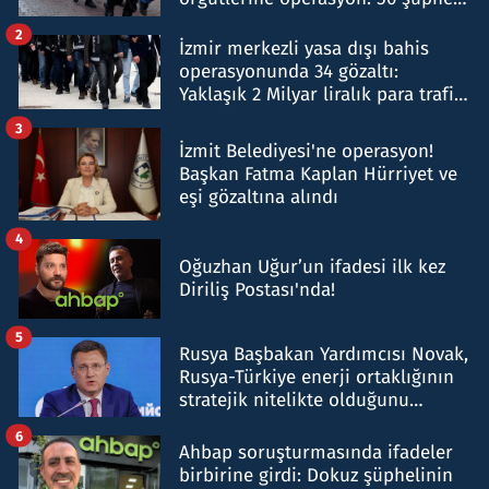
hakkında gözaltı kararı
2
İzmir merkezli yasa dışı bahis
operasyonunda 34 gözaltı:
Yaklaşık 2 Milyar liralık para trafiği
tespit edildi
3
İzmit Belediyesi'ne operasyon!
Başkan Fatma Kaplan Hürriyet ve
eşi gözaltına alındı
4
Oğuzhan Uğur’un ifadesi ilk kez
Diriliş Postası'nda!
5
Rusya Başbakan Yardımcısı Novak,
Rusya-Türkiye enerji ortaklığının
stratejik nitelikte olduğunu
belirtti
6
Ahbap soruşturmasında ifadeler
birbirine girdi: Dokuz şüphelinin