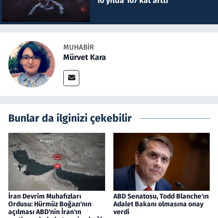
10 yılda 107 kat arttı
MUHABIR
Mürvet Kara
Bunlar da ilginizi çekebilir
İran Devrim Muhafızları
ABD Senatosu, Todd Blanche'ın
Ordusu: Hürmüz Boğazı'nın
Adalet Bakanı olmasına onay
açılması ABD'nin İran'ın
verdi