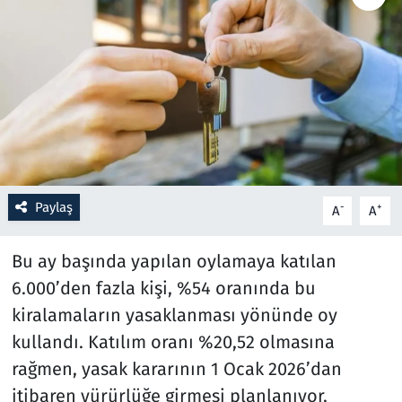
Resmi İlanlar
Rüya Tabirleri
Sağlık
Savunma Sanayi
Paylaş
-
+
A
A
Seçim 2023
Bu ay başında yapılan oylamaya katılan
Spor
6.000’den fazla kişi, %54 oranında bu
kiralamaların yasaklanması yönünde oy
Teknoloji ve Bilim
kullandı. Katılım oranı %20,52 olmasına
Televizyon
rağmen, yasak kararının 1 Ocak 2026’dan
itibaren yürürlüğe girmesi planlanıyor.