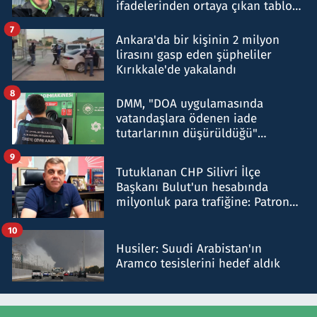
ifadelerinden ortaya çıkan tablo
şok etti
7
Ankara'da bir kişinin 2 milyon
lirasını gasp eden şüpheliler
Kırıkkale'de yakalandı
8
DMM, "DOA uygulamasında
vatandaşlara ödenen iade
tutarlarının düşürüldüğü"
iddiasını yalanladı
9
Tutuklanan CHP Silivri İlçe
Başkanı Bulut'un hesabında
milyonluk para trafiğine: Patron
talimat verdi, ben gönderdim
10
Husiler: Suudi Arabistan'ın
Aramco tesislerini hedef aldık