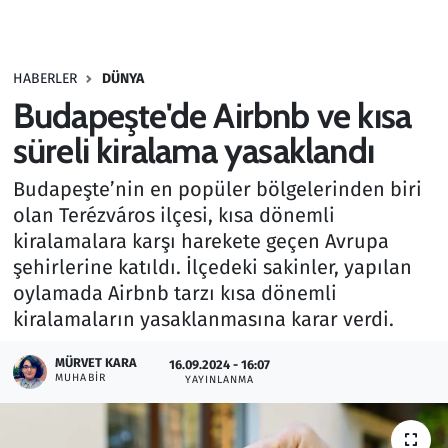
Gündem
HABERLER
DÜNYA
Haber
Budapeşte'de Airbnb ve kısa
Kültür Sanat
süreli kiralama yasaklandı
Budapeşte’nin en popüler bölgelerinden biri
Kurumsal Haberler
olan Terézváros ilçesi, kısa dönemli
kiralamalara karşı harekete geçen Avrupa
Lezzet Durağı
şehirlerine katıldı. İlçedeki sakinler, yapılan
Memur ve Kamu
oylamada Airbnb tarzı kısa dönemli
kiralamaların yasaklanmasına karar verdi.
Otomobil
MÜRVET KARA
16.09.2024 - 16:07
MUHABIR
YAYINLANMA
Oyun
Ramazan