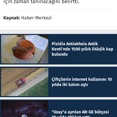
için zaman tanınacağını belirtti.
Kaynak:
Haber Merkezi
Pisidia Antiokheia Antik
Kenti'nde 1500 yıllık litürjik kap
bulundu
Çiftçilerin internet kullanımı 10
yılda iki katını aştı
"Uzay"a ayrılan AR-GE bütçesi