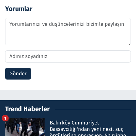
Yorumlar
Gönder
Trend Haberler
1
Bakırköy Cumhuriyet
Başsavcılığı'ndan yeni nesil suç
örgütlerine operasyon: 50 şüpheli