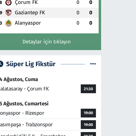
Çorum FK
0
0
8
Gaziantep FK
0
0
9
Alanyaspor
0
0
0
Detaylar için tıklayın
Süper Lig Fikstür
4 Ağustos, Cuma
alatasaray - Çorum FK
21:30
5 Ağustos, Cumartesi
onyaspor - Rizespor
19:00
asımpaşa - Trabzonspor
19:00