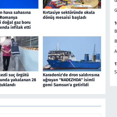
G
G
an hava sahasına
Kırtasiye sektöründe okula
, Romanya
dönüş mesaisi başladı
i doğal gaz boru
1
nında infilak etti
B
B
A
1
S
ezli suç örgütü
Karadeniz'de dron saldırısına
unda yakalanan 28
uğrayan "NADEZHDA" isimli
tuklandı
gemi Samsun'a getirildi