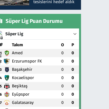
tesislerini hedef aldık
Süper Lig Puan Durumu
Süper Lig
#
Takım
O
P
Amed
0
0
1
Erzurumspor FK
0
0
2
Başakşehir
0
0
3
Kocaelispor
0
0
4
Beşiktaş
0
0
5
Eyüpspor
0
0
6
Galatasaray
0
0
7