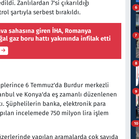
ildi. Zanlılardan 7'si çıkarıldığı
6
rol şartıyla serbest bırakıldı.
ava sahasına giren İHA, Romanya
7
ğal gaz boru hattı yakınında infilak etti
8
iplerince 6 Temmuz'da Burdur merkezli
9
İstanbul ve Konya'da eş zamanlı düzenlenen
. Şüphelilerin banka, elektronik para
pılan incelemede 750 milyon lira işlem
10
 üzerlerinde yapılan aramalarda çok sayıda