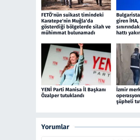
FETÖ'nün suikast timindeki
Bulgarist
Karatepe'nin Muğla'da
giren İHA
gösterdiği bölgelerde silah ve
sınırındak
mühimmat bulunamadı
hattı yakı
YENİ Parti Manisa İl Başkanı
İzmir merk
Özalper tutuklandı
operasyon
şüpheli tu
Yorumlar