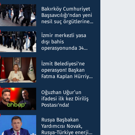
Bakırköy Cumhuriyet
Başsavcılığı'ndan yeni
nesil suç örgütlerine
operasyon: 50 şüpheli
hakkında gözaltı kararı
İzmir merkezli yasa
dışı bahis
operasyonunda 34
gözaltı: Yaklaşık 2
Milyar liralık para
İzmit Belediyesi'ne
trafiği tespit edildi
operasyon! Başkan
Fatma Kaplan Hürriyet
ve eşi gözaltına alındı
Oğuzhan Uğur’un
ifadesi ilk kez Diriliş
Postası'nda!
Rusya Başbakan
Yardımcısı Novak,
Rusya-Türkiye enerji