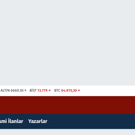
ALTIN
6660.55
BİST
13.779
BTC
64.815,30
mi İlanlar
Yazarlar