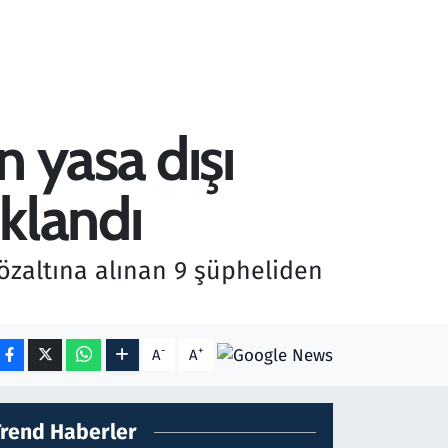
 yasa dışı
klandı
özaltına alınan 9 şüpheliden
-
+
A
A
Trend Haberler