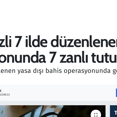
i 7 ilde düzenlenen
onunda 7 zanlı tutu
lenen yasa dışı bahis operasyonunda g
K
SÜRESI