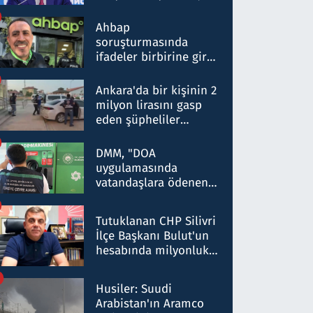
ortaklığının stratejik
nitelikte olduğunu
Ahbap
belirtti
soruşturmasında
ifadeler birbirine girdi:
Dokuz şüphelinin
ifadelerinden ortaya
Ankara'da bir kişinin 2
çıkan tablo şok etti
milyon lirasını gasp
eden şüpheliler
Kırıkkale'de yakalandı
DMM, "DOA
uygulamasında
vatandaşlara ödenen
iade tutarlarının
düşürüldüğü" iddiasını
Tutuklanan CHP Silivri
yalanladı
İlçe Başkanı Bulut'un
hesabında milyonluk
para trafiğine: Patron
talimat verdi, ben
Husiler: Suudi
gönderdim
Arabistan'ın Aramco