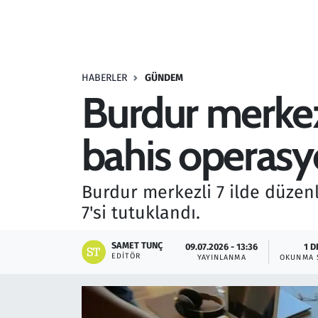
Resmi İlanlar
Rüya Tabirleri
HABERLER
GÜNDEM
Burdur merkezl
Sağlık
bahis operasy
Savunma Sanayi
Seçim 2023
Burdur merkezli 7 ilde düzen
7'si tutuklandı.
Spor
SAMET TUNÇ
09.07.2026 - 13:36
1 D
Teknoloji ve Bilim
EDITÖR
YAYINLANMA
OKUNMA 
Televizyon