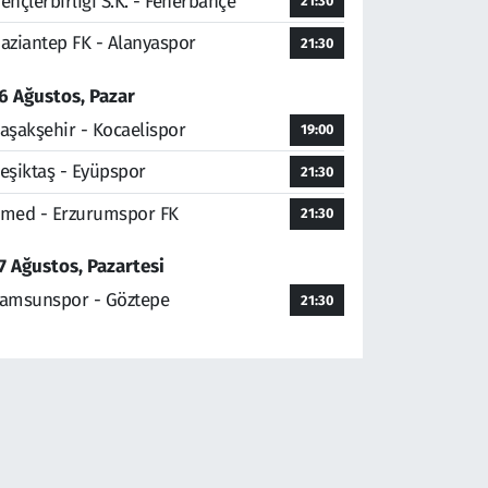
ençlerbirliği S.K. - Fenerbahçe
21:30
aziantep FK - Alanyaspor
21:30
6 Ağustos, Pazar
aşakşehir - Kocaelispor
19:00
eşiktaş - Eyüpspor
21:30
med - Erzurumspor FK
21:30
7 Ağustos, Pazartesi
amsunspor - Göztepe
21:30