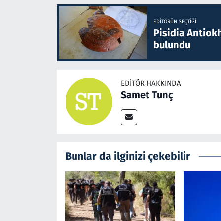
EDITÖRÜN SEÇTIĞI
Pisidia Antiokh
bulundu
EDITÖR HAKKINDA
Samet Tunç
Bunlar da ilginizi çekebilir