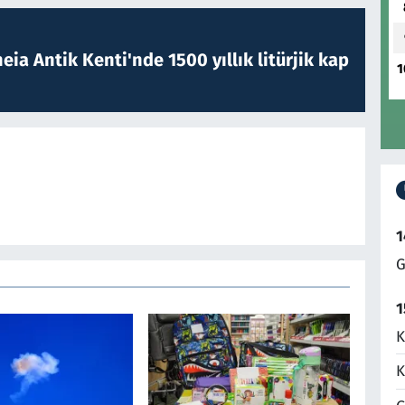
eia Antik Kenti'nde 1500 yıllık litürjik kap
1
1
G
1
K
K