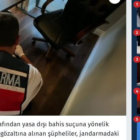
1
2
3
4
5
afından yasa dışı bahis suçuna yönelik
özaltına alınan şüpheliler, jandarmadaki