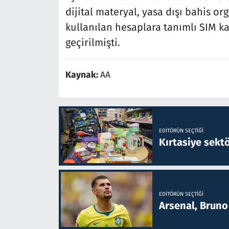
dijital materyal, yasa dışı bahis o
kullanılan hesaplara tanımlı SIM ka
geçirilmişti.
Kaynak:
AA
EDITÖRÜN SEÇTIĞI
Kırtasiye sekt
EDITÖRÜN SEÇTIĞI
Arsenal, Bruno 