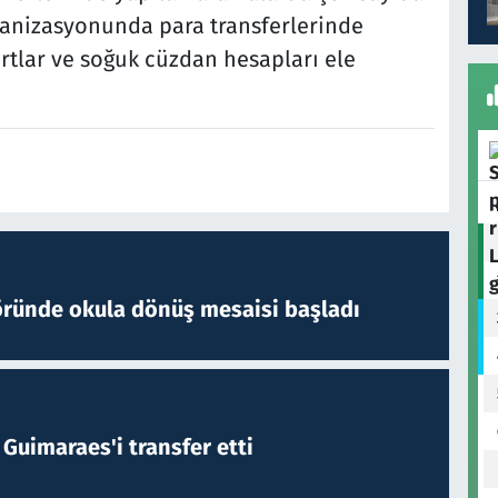
rganizasyonunda para transferlerinde
rtlar ve soğuk cüzdan hesapları ele
öründe okula dönüş mesaisi başladı
Guimaraes'i transfer etti