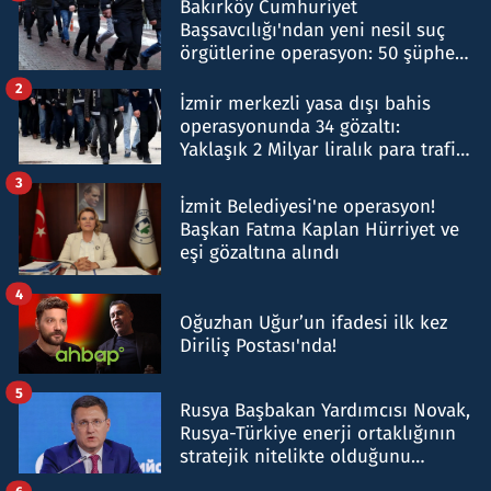
Bakırköy Cumhuriyet
Başsavcılığı'ndan yeni nesil suç
örgütlerine operasyon: 50 şüpheli
hakkında gözaltı kararı
2
İzmir merkezli yasa dışı bahis
operasyonunda 34 gözaltı:
Yaklaşık 2 Milyar liralık para trafiği
tespit edildi
3
İzmit Belediyesi'ne operasyon!
Başkan Fatma Kaplan Hürriyet ve
eşi gözaltına alındı
4
Oğuzhan Uğur’un ifadesi ilk kez
Diriliş Postası'nda!
5
Rusya Başbakan Yardımcısı Novak,
Rusya-Türkiye enerji ortaklığının
stratejik nitelikte olduğunu
belirtti