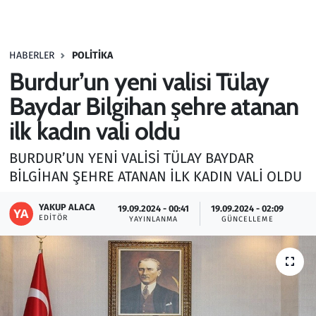
Gündem
HABERLER
POLITIKA
Haber
Burdur’un yeni valisi Tülay
Kültür Sanat
Baydar Bilgihan şehre atanan
ilk kadın vali oldu
Kurumsal Haberler
BURDUR’UN YENİ VALİSİ TÜLAY BAYDAR
Lezzet Durağı
BİLGİHAN ŞEHRE ATANAN İLK KADIN VALİ OLDU
Memur ve Kamu
YAKUP ALACA
19.09.2024 - 00:41
19.09.2024 - 02:09
EDITÖR
YAYINLANMA
GÜNCELLEME
Otomobil
Oyun
Ramazan