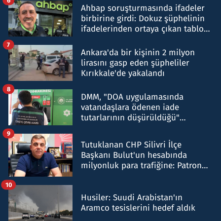
6
Ahbap soruşturmasında ifadeler
birbirine girdi: Dokuz şüphelinin
ifadelerinden ortaya çıkan tablo
şok etti
7
Ankara'da bir kişinin 2 milyon
lirasını gasp eden şüpheliler
Kırıkkale'de yakalandı
8
DMM, "DOA uygulamasında
vatandaşlara ödenen iade
tutarlarının düşürüldüğü"
iddiasını yalanladı
9
Tutuklanan CHP Silivri İlçe
Başkanı Bulut'un hesabında
milyonluk para trafiğine: Patron
talimat verdi, ben gönderdim
10
Husiler: Suudi Arabistan'ın
Aramco tesislerini hedef aldık