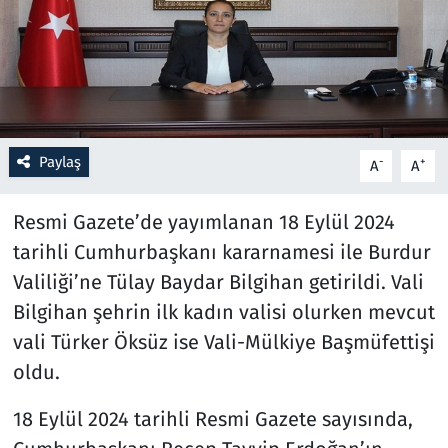
Resmi İlanlar
Rüya Tabirleri
Sağlık
Paylaş
-
+
A
A
Savunma Sanayi
Resmi Gazete’de yayımlanan 18 Eylül 2024
tarihli Cumhurbaşkanı kararnamesi ile Burdur
Seçim 2023
Valiliği’ne Tülay Baydar Bilgihan getirildi. Vali
Spor
Bilgihan şehrin ilk kadın valisi olurken mevcut
vali Türker Öksüz ise Vali-Mülkiye Başmüfettişi
Teknoloji ve Bilim
oldu.
Televizyon
18 Eylül 2024 tarihli Resmi Gazete sayısında,