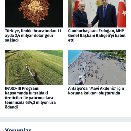
Türkiye, fındık ihracatından 11
Cumhurbaşkanı Erdoğan, MHP
ayda 2,4 milyar dolar gelir
Genel Başkanı Bahçeli'yi kabul
sağladı
etti
IPARD-III Programı
Antalya'da "Mavi Akdeniz" için
kapsamında kırsaldaki
koruma kalkanı oluşturuldu
üreticiler ile yatırımcılara
temmuzda 634,3 milyon lira
ödendi
Yorumlar