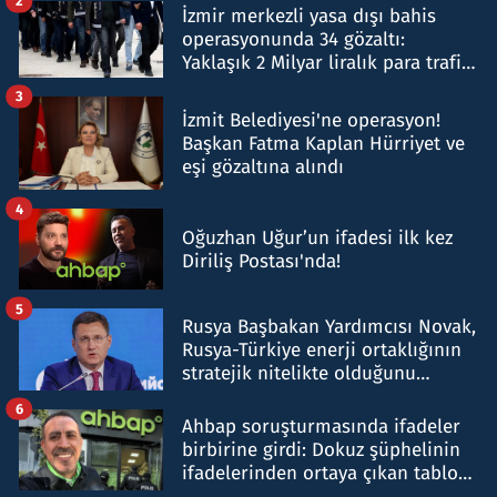
2
İzmir merkezli yasa dışı bahis
operasyonunda 34 gözaltı:
Yaklaşık 2 Milyar liralık para trafiği
tespit edildi
3
İzmit Belediyesi'ne operasyon!
Başkan Fatma Kaplan Hürriyet ve
eşi gözaltına alındı
4
Oğuzhan Uğur’un ifadesi ilk kez
Diriliş Postası'nda!
5
Rusya Başbakan Yardımcısı Novak,
Rusya-Türkiye enerji ortaklığının
stratejik nitelikte olduğunu
belirtti
6
Ahbap soruşturmasında ifadeler
birbirine girdi: Dokuz şüphelinin
ifadelerinden ortaya çıkan tablo
şok etti