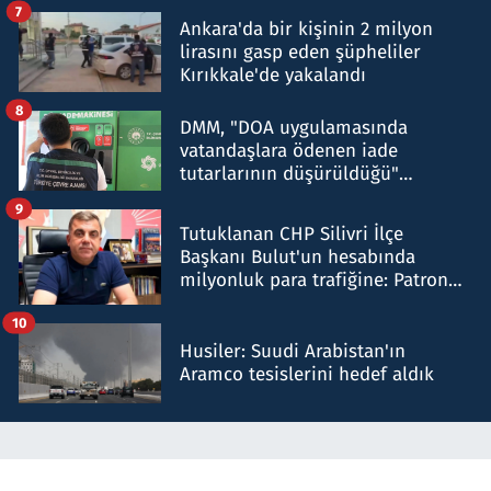
7
Ankara'da bir kişinin 2 milyon
lirasını gasp eden şüpheliler
Kırıkkale'de yakalandı
8
DMM, "DOA uygulamasında
vatandaşlara ödenen iade
tutarlarının düşürüldüğü"
iddiasını yalanladı
9
Tutuklanan CHP Silivri İlçe
Başkanı Bulut'un hesabında
milyonluk para trafiğine: Patron
talimat verdi, ben gönderdim
10
Husiler: Suudi Arabistan'ın
Aramco tesislerini hedef aldık