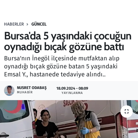
Gündem
HABERLER
GÜNCEL
Haber
Bursa'da 5 yaşındaki çocuğun
Kültür Sanat
oynadığı bıçak gözüne battı
Bursa'nın İnegöl ilçesinde mutfaktan alıp
Kurumsal Haberler
oynadığı bıçak gözüne batan 5 yaşındaki
Emsal Y., hastanede tedaviye alındı..
Lezzet Durağı
NUSRET ODABAŞ
18.09.2024 - 08:09
Memur ve Kamu
MUHABIR
YAYINLANMA
Otomobil
Oyun
Ramazan