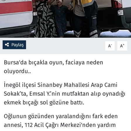
Resmi İlanlar
Rüya Tabirleri
Sağlık
Paylaş
-
+
A
A
Savunma Sanayi
Bursa'da bıçakla oyun, faciaya neden
oluyordu..
Seçim 2023
İnegöl ilçesi Sinanbey Mahallesi Arap Cami
Spor
Sokak’ta, Emsal Y.’nin mutfaktan alıp oynadığı
ekmek bıçağı sol gözüne battı.
Teknoloji ve Bilim
Oğlunun gözünden yaralandığını fark eden
Televizyon
annesi, 112 Acil Çağrı Merkezi'nden yardım