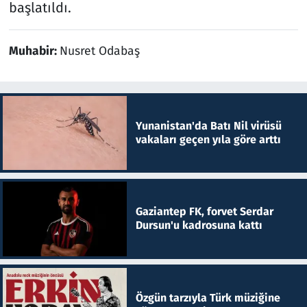
başlatıldı.
Muhabir:
Nusret Odabaş
Yunanistan'da Batı Nil virüsü
vakaları geçen yıla göre arttı
Gaziantep FK, forvet Serdar
Dursun'u kadrosuna kattı
Özgün tarzıyla Türk müziğine