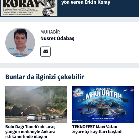
yön veren Erkin Koray
MUHABIR
Nusret Odabaş
Bunlar da ilginizi çekebilir
Bolu Dağı Tüneli'nde araç
TEKNOFEST Mavi Vatan
yangını nedeniyle Ankara
ziyaretçi kayıtları başladı
istikametinde ulaşım