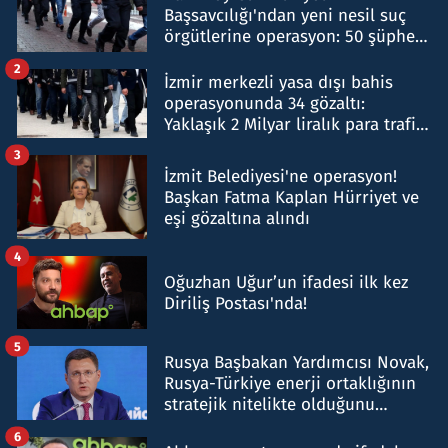
Başsavcılığı'ndan yeni nesil suç
örgütlerine operasyon: 50 şüpheli
hakkında gözaltı kararı
2
İzmir merkezli yasa dışı bahis
operasyonunda 34 gözaltı:
Yaklaşık 2 Milyar liralık para trafiği
tespit edildi
3
İzmit Belediyesi'ne operasyon!
Başkan Fatma Kaplan Hürriyet ve
eşi gözaltına alındı
4
Oğuzhan Uğur’un ifadesi ilk kez
Diriliş Postası'nda!
5
Rusya Başbakan Yardımcısı Novak,
Rusya-Türkiye enerji ortaklığının
stratejik nitelikte olduğunu
belirtti
6