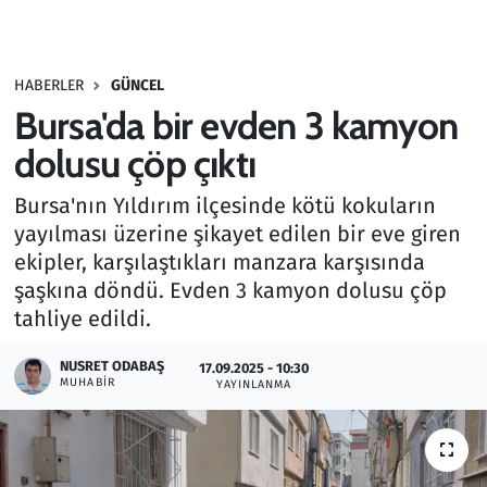
Gündem
HABERLER
GÜNCEL
Haber
Bursa'da bir evden 3 kamyon
Kültür Sanat
dolusu çöp çıktı
Bursa'nın Yıldırım ilçesinde kötü kokuların
Kurumsal Haberler
yayılması üzerine şikayet edilen bir eve giren
ekipler, karşılaştıkları manzara karşısında
Lezzet Durağı
şaşkına döndü. Evden 3 kamyon dolusu çöp
Memur ve Kamu
tahliye edildi.
NUSRET ODABAŞ
Otomobil
17.09.2025 - 10:30
MUHABIR
YAYINLANMA
Oyun
Ramazan