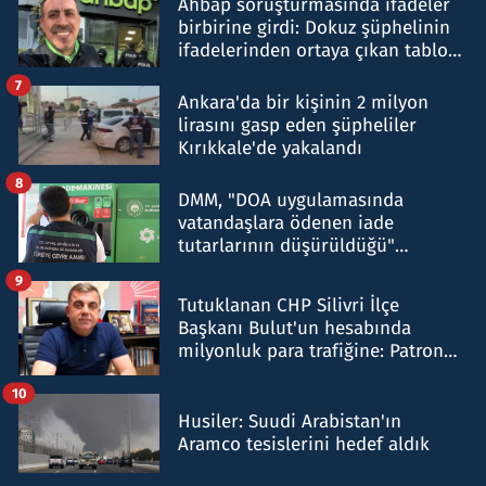
Ahbap soruşturmasında ifadeler
birbirine girdi: Dokuz şüphelinin
ifadelerinden ortaya çıkan tablo
şok etti
7
Ankara'da bir kişinin 2 milyon
lirasını gasp eden şüpheliler
Kırıkkale'de yakalandı
8
DMM, "DOA uygulamasında
vatandaşlara ödenen iade
tutarlarının düşürüldüğü"
iddiasını yalanladı
9
Tutuklanan CHP Silivri İlçe
Başkanı Bulut'un hesabında
milyonluk para trafiğine: Patron
talimat verdi, ben gönderdim
10
Husiler: Suudi Arabistan'ın
Aramco tesislerini hedef aldık