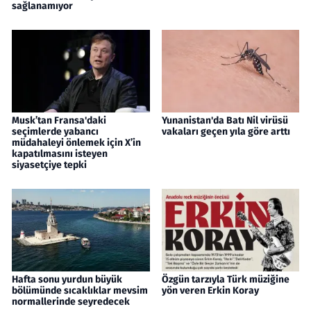
sağlanamıyor
Musk’tan Fransa'daki
Yunanistan'da Batı Nil virüsü
seçimlerde yabancı
vakaları geçen yıla göre arttı
müdahaleyi önlemek için X’in
kapatılmasını isteyen
siyasetçiye tepki
Hafta sonu yurdun büyük
Özgün tarzıyla Türk müziğine
bölümünde sıcaklıklar mevsim
yön veren Erkin Koray
normallerinde seyredecek