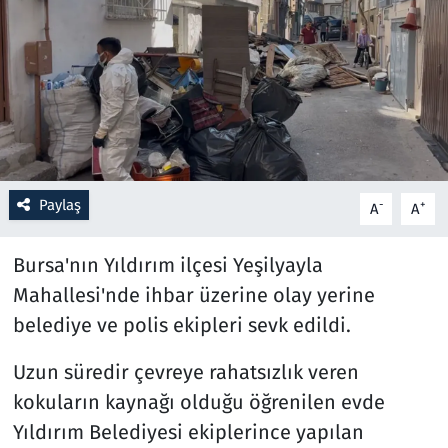
Resmi İlanlar
Rüya Tabirleri
Sağlık
Savunma Sanayi
Paylaş
-
+
A
A
Seçim 2023
Bursa'nın Yıldırım ilçesi Yeşilyayla
Mahallesi'nde ihbar üzerine olay yerine
Spor
belediye ve polis ekipleri sevk edildi.
Teknoloji ve Bilim
Uzun süredir çevreye rahatsızlık veren
kokuların kaynağı olduğu öğrenilen evde
Televizyon
Yıldırım Belediyesi ekiplerince yapılan