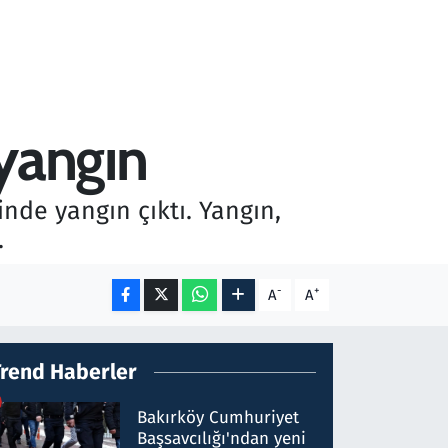
yangın
inde yangın çıktı. Yangın,
.
-
+
A
A
Trend Haberler
Bakırköy Cumhuriyet
Başsavcılığı'ndan yeni