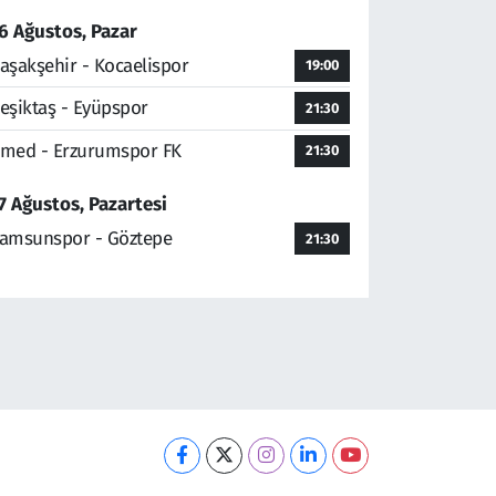
6 Ağustos, Pazar
aşakşehir - Kocaelispor
19:00
eşiktaş - Eyüpspor
21:30
med - Erzurumspor FK
21:30
7 Ağustos, Pazartesi
amsunspor - Göztepe
21:30