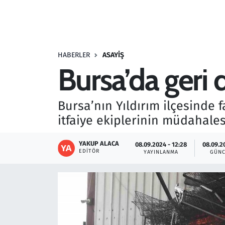
Resmi İlanlar
Rüya Tabirleri
HABERLER
ASAYIŞ
Bursa’da geri
Sağlık
Savunma Sanayi
Bursa’nın Yıldırım ilçesinde 
itfaiye ekiplerinin müdahales
Seçim 2023
YAKUP ALACA
08.09.2024 - 12:28
08.09.2
Spor
EDITÖR
YAYINLANMA
GÜNC
Teknoloji ve Bilim
Televizyon