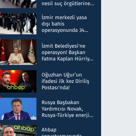
nesil suç örgütlerine
operasyon: 50 şüpheli
hakkında gözaltı kararı
İzmir merkezli yasa
dışı bahis
operasyonunda 34
gözaltı: Yaklaşık 2
Milyar liralık para
İzmit Belediyesi'ne
trafiği tespit edildi
operasyon! Başkan
Fatma Kaplan Hürriyet
ve eşi gözaltına alındı
Oğuzhan Uğur’un
ifadesi ilk kez Diriliş
Postası'nda!
Rusya Başbakan
Yardımcısı Novak,
Rusya-Türkiye enerji
ortaklığının stratejik
nitelikte olduğunu
Ahbap
belirtti