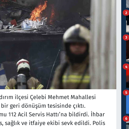
2
3
4
5
ldırım ilçesi Çelebi Mehmet Mahallesi
 bir geri dönüşüm tesisinde çıktı.
112 Acil Servis Hattı’na bildirdi. İhbar
6
 sağlık ve itfaiye ekibi sevk edildi. Polis