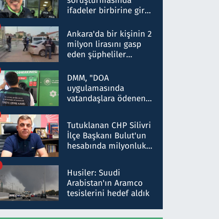
soruşturmasında
ifadeler birbirine girdi:
Dokuz şüphelinin
ifadelerinden ortaya
Ankara'da bir kişinin 2
çıkan tablo şok etti
milyon lirasını gasp
eden şüpheliler
Kırıkkale'de yakalandı
DMM, "DOA
uygulamasında
vatandaşlara ödenen
iade tutarlarının
düşürüldüğü" iddiasını
Tutuklanan CHP Silivri
yalanladı
İlçe Başkanı Bulut'un
hesabında milyonluk
para trafiğine: Patron
talimat verdi, ben
Husiler: Suudi
gönderdim
Arabistan'ın Aramco
tesislerini hedef aldık