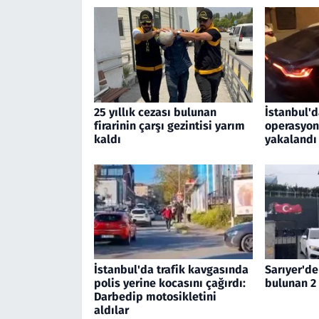
25 yıllık cezası bulunan
İstanbul'd
firarinin çarşı gezintisi yarım
operasyon
kaldı
yakalandı
İstanbul'da trafik kavgasında
Sarıyer'de
polis yerine kocasını çağırdı:
bulunan 2 
Darbedip motosikletini
aldılar