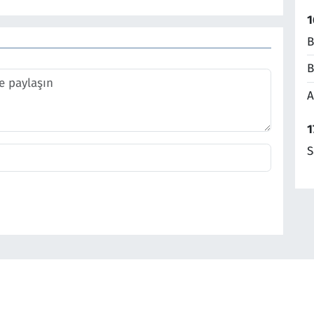
1
B
B
A
1
S