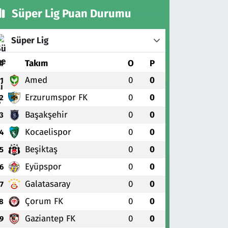
Süper Lig Puan Durumu
Süper Lig
#
Takım
O
P
Amed
0
0
1
Erzurumspor FK
0
0
2
Başakşehir
0
0
3
Kocaelispor
0
0
4
Beşiktaş
0
0
5
Eyüpspor
0
0
6
Galatasaray
0
0
7
Çorum FK
0
0
8
Gaziantep FK
0
0
9