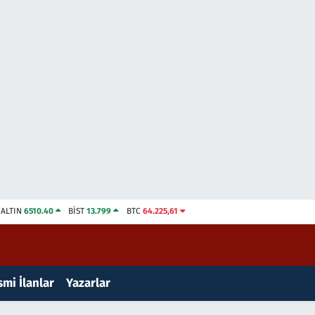
ALTIN
6510.40
BİST
13.799
BTC
64.225,61
mi İlanlar
Yazarlar