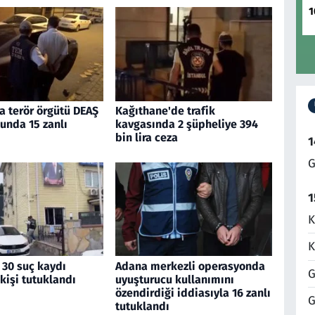
1
a terör örgütü DEAŞ
Kağıthane'de trafik
unda 15 zanlı
kavgasında 2 şüpheliye 394
bin lira ceza
1
G
1
K
K
 30 suç kaydı
Adana merkezli operasyonda
G
kişi tutuklandı
uyuşturucu kullanımını
özendirdiği iddiasıyla 16 zanlı
G
tutuklandı