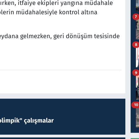
ırken, itfaiye ekipleri yangına müdahale
plerin müdahalesiyle kontrol altına
7
eydana gelmezken, geri dönüşüm tesisinde
8
9
10
limpik" çalışmalar