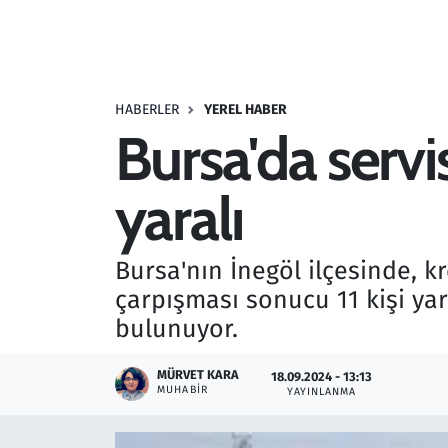
Resmi İlanlar
Rüya Tabirleri
HABERLER
YEREL HABER
Bursa'da servis
Sağlık
yaralı
Savunma Sanayi
Seçim 2023
Bursa'nın İnegöl ilçesinde, kr
çarpışması sonucu 11 kişi ya
Spor
bulunuyor.
Teknoloji ve Bilim
MÜRVET KARA
18.09.2024 - 13:13
MUHABIR
YAYINLANMA
Televizyon