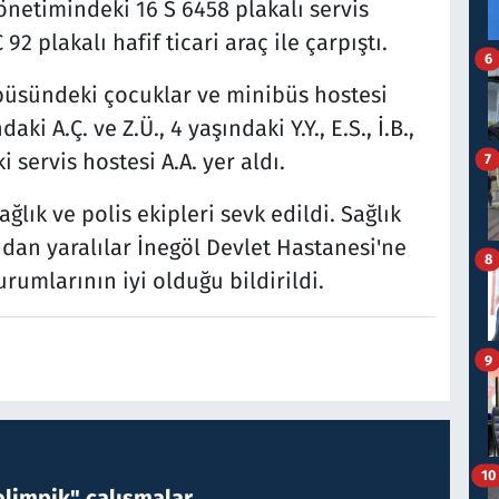
netimindeki 16 S 6458 plakalı servis
2 plakalı hafif ticari araç ile çarpıştı.
6
büsündeki çocuklar ve minibüs hostesi
ki A.Ç. ve Z.Ü., 4 yaşındaki Y.Y., E.S., İ.B.,
ki servis hostesi A.A. yer aldı.
7
ğlık ve polis ekipleri sevk edildi. Sağlık
dan yaralılar İnegöl Devlet Hastanesi'ne
8
durumlarının iyi olduğu bildirildi.
9
10
limpik" çalışmalar