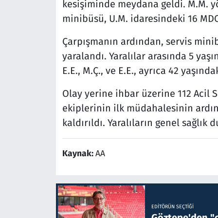
kesişiminde meydana geldi. M.M. yö
minibüsü, U.M. idaresindeki 16 MDC 9
Çarpışmanın ardından, servis mini
yaralandı. Yaralılar arasında 5 yaşında
E.E., M.Ç., ve E.E., ayrıca 42 yaşında
Olay yerine ihbar üzerine 112 Acil Sa
ekiplerinin ilk müdahalesinin ardın
kaldırıldı. Yaralıların genel sağlık 
Kaynak:
AA
EDITÖRÜN SEÇTIĞI
Göztepe'den "o