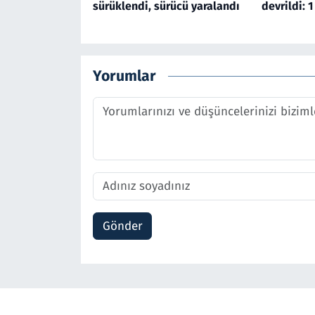
sürüklendi, sürücü yaralandı
devrildi: 1
Yorumlar
Gönder