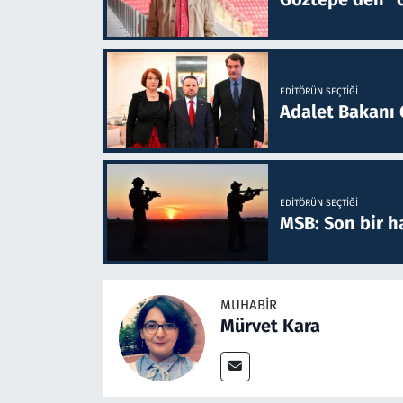
EDITÖRÜN SEÇTIĞI
Adalet Bakanı 
EDITÖRÜN SEÇTIĞI
MSB: Son bir ha
MUHABIR
Mürvet Kara