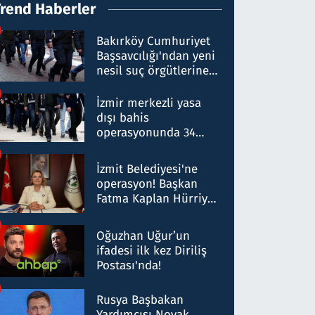
Trend Haberler
Bakırköy Cumhuriyet
Başsavcılığı'ndan yeni
nesil suç örgütlerine
operasyon: 50 şüpheli
hakkında gözaltı kararı
İzmir merkezli yasa
dışı bahis
operasyonunda 34
gözaltı: Yaklaşık 2
Milyar liralık para
İzmit Belediyesi'ne
trafiği tespit edildi
operasyon! Başkan
Fatma Kaplan Hürriyet
ve eşi gözaltına alındı
Oğuzhan Uğur’un
ifadesi ilk kez Diriliş
Postası'nda!
Rusya Başbakan
Yardımcısı Novak,