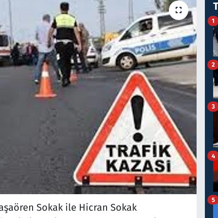
1
2
3
4
5
aşaören Sokak ile Hicran Sokak