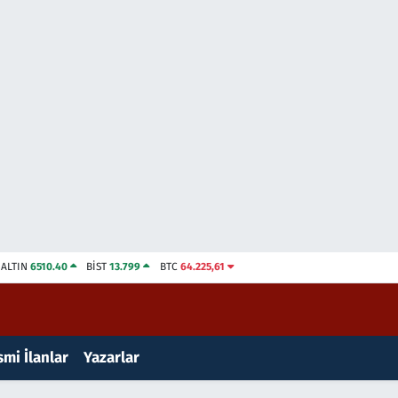
ALTIN
6510.40
BİST
13.799
BTC
64.225,61
mi İlanlar
Yazarlar