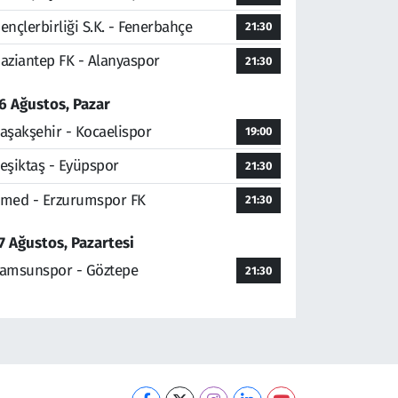
ençlerbirliği S.K. - Fenerbahçe
21:30
aziantep FK - Alanyaspor
21:30
6 Ağustos, Pazar
aşakşehir - Kocaelispor
19:00
eşiktaş - Eyüpspor
21:30
med - Erzurumspor FK
21:30
7 Ağustos, Pazartesi
amsunspor - Göztepe
21:30