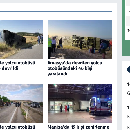
1
de yolcu otobüsü
Amasya'da devrilen yolcu
 devrildi
otobüsündeki 46 kişi
yaralandı
1
G
1
K
de yolcu otobüsü
Manisa’da 19 kişi zehirlenme
K