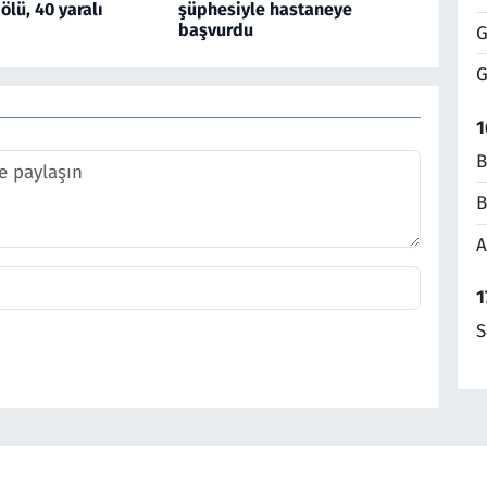
 ölü, 40 yaralı
şüphesiyle hastaneye
başvurdu
G
G
1
B
B
A
1
S