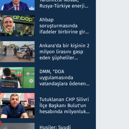
Rusya-Türkiye enerji
ortaklığının stratejik
nitelikte olduğunu
Ahbap
belirtti
soruşturmasında
ifadeler birbirine girdi:
Dokuz şüphelinin
ifadelerinden ortaya
Ankara'da bir kişinin 2
çıkan tablo şok etti
milyon lirasını gasp
eden şüpheliler
Kırıkkale'de yakalandı
DMM, "DOA
uygulamasında
vatandaşlara ödenen
iade tutarlarının
düşürüldüğü" iddiasını
Tutuklanan CHP Silivri
yalanladı
İlçe Başkanı Bulut'un
hesabında milyonluk
para trafiğine: Patron
talimat verdi, ben
Husiler: Suudi