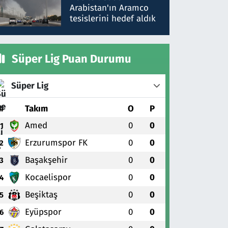
gönderdim
Arabistan'ın Aramco
tesislerini hedef aldık
Süper Lig Puan Durumu
Süper Lig
#
Takım
O
P
Amed
0
0
1
Erzurumspor FK
0
0
2
Başakşehir
0
0
3
Kocaelispor
0
0
4
Beşiktaş
0
0
5
Eyüpspor
0
0
6