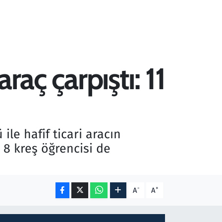
raç çarpıştı: 11
ile hafif ticari aracın
 8 kreş öğrencisi de
-
+
A
A