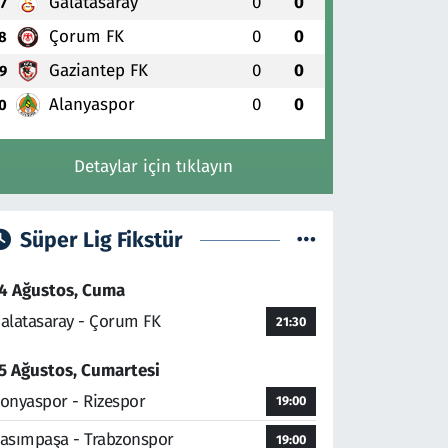
Galatasaray
0
0
7
Çorum FK
0
0
8
Gaziantep FK
0
0
9
Alanyaspor
0
0
0
Detaylar için tıklayın
Süper Lig Fikstür
4 Ağustos, Cuma
alatasaray - Çorum FK
21:30
5 Ağustos, Cumartesi
onyaspor - Rizespor
19:00
asımpaşa - Trabzonspor
19:00