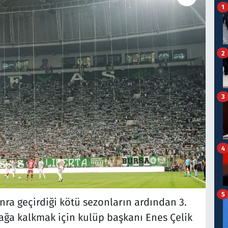
1
2
3
4
5
ra geçirdiği kötü sezonların ardından 3.
yağa kalkmak için kulüp başkanı Enes Çelik