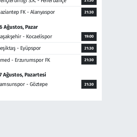
ençlerbirliği S.K. - Fenerbahçe
21:30
aziantep FK - Alanyaspor
21:30
6 Ağustos, Pazar
aşakşehir - Kocaelispor
19:00
eşiktaş - Eyüpspor
21:30
med - Erzurumspor FK
21:30
7 Ağustos, Pazartesi
amsunspor - Göztepe
21:30