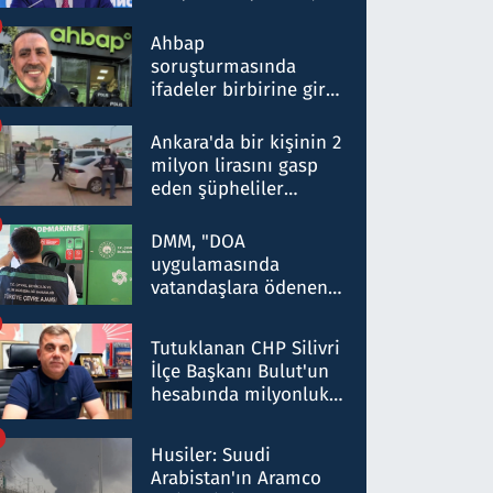
ortaklığının stratejik
nitelikte olduğunu
Ahbap
belirtti
soruşturmasında
ifadeler birbirine girdi:
Dokuz şüphelinin
ifadelerinden ortaya
Ankara'da bir kişinin 2
çıkan tablo şok etti
milyon lirasını gasp
eden şüpheliler
Kırıkkale'de yakalandı
DMM, "DOA
uygulamasında
vatandaşlara ödenen
iade tutarlarının
düşürüldüğü" iddiasını
Tutuklanan CHP Silivri
yalanladı
İlçe Başkanı Bulut'un
hesabında milyonluk
para trafiğine: Patron
talimat verdi, ben
Husiler: Suudi
gönderdim
Arabistan'ın Aramco