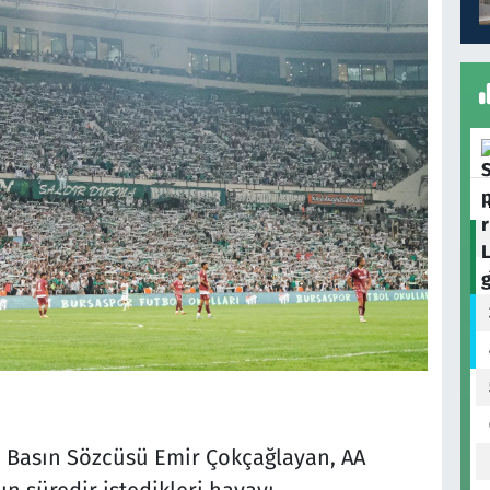
e Basın Sözcüsü Emir Çokçağlayan, AA