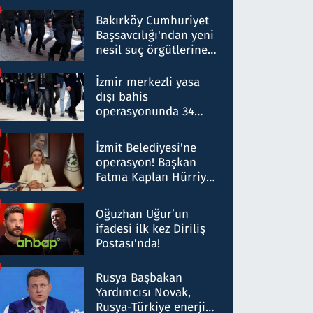
Bakırköy Cumhuriyet
Başsavcılığı'ndan yeni
nesil suç örgütlerine
operasyon: 50 şüpheli
hakkında gözaltı kararı
İzmir merkezli yasa
dışı bahis
operasyonunda 34
gözaltı: Yaklaşık 2
Milyar liralık para
İzmit Belediyesi'ne
trafiği tespit edildi
operasyon! Başkan
Fatma Kaplan Hürriyet
ve eşi gözaltına alındı
Oğuzhan Uğur’un
ifadesi ilk kez Diriliş
Postası'nda!
Rusya Başbakan
Yardımcısı Novak,
Rusya-Türkiye enerji