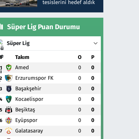
tesislerini hedef aldık
Süper Lig Puan Durumu
Süper Lig
#
Takım
O
P
Amed
0
0
1
Erzurumspor FK
0
0
2
Başakşehir
0
0
3
Kocaelispor
0
0
4
Beşiktaş
0
0
5
Eyüpspor
0
0
6
Galatasaray
0
0
7