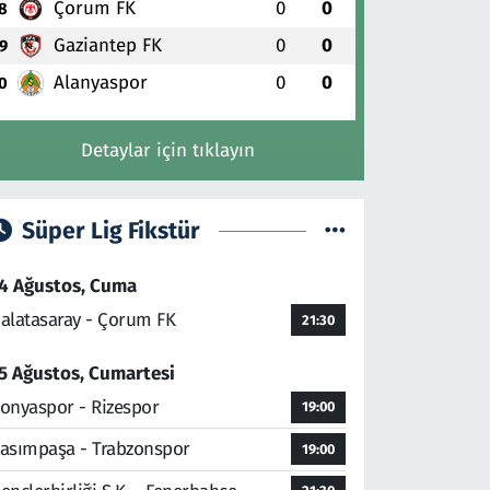
Çorum FK
0
0
8
Gaziantep FK
0
0
9
Alanyaspor
0
0
0
Detaylar için tıklayın
Süper Lig Fikstür
4 Ağustos, Cuma
alatasaray - Çorum FK
21:30
5 Ağustos, Cumartesi
onyaspor - Rizespor
19:00
asımpaşa - Trabzonspor
19:00