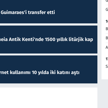
G
G
Guimaraes'i transfer etti
1
B
B
eia Antik Kenti'nde 1500 yıllık litürjik kap
A
1
S
rnet kullanımı 10 yılda iki katını aştı