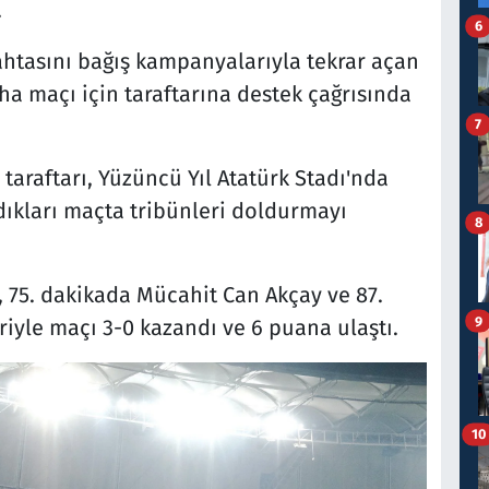
.
6
ahtasını bağış kampanyalarıyla tekrar açan
saha maçı için taraftarına destek çağrısında
7
taraftarı, Yüzüncü Yıl Atatürk Stadı'nda
dıkları maçta tribünleri doldurmayı
8
, 75. dakikada Mücahit Can Akçay ve 87.
9
iyle maçı 3-0 kazandı ve 6 puana ulaştı.
10