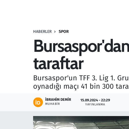
Resmi İlanlar
Rüya Tabirleri
HABERLER
SPOR
Bursaspor'dan
Sağlık
taraftar
Savunma Sanayi
Seçim 2023
Bursaspor'un TFF 3. Lig 1. Gr
oynadığı maçı 41 bin 300 taraf
Spor
İBRAHIM DEMIR
15.09.2024 - 22:29
Teknoloji ve Bilim
MUHABIR
YAYINLANMA
Televizyon