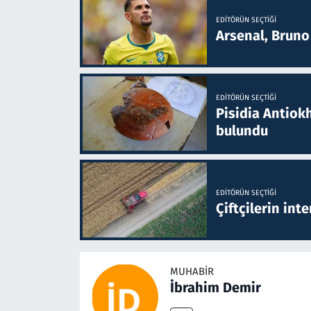
EDITÖRÜN SEÇTIĞI
Arsenal, Bruno 
EDITÖRÜN SEÇTIĞI
Pisidia Antiokh
bulundu
EDITÖRÜN SEÇTIĞI
Çiftçilerin inte
MUHABIR
İbrahim Demir