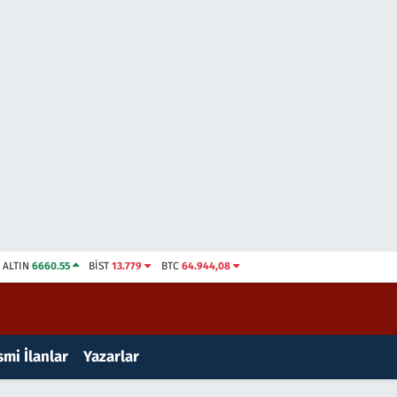
ALTIN
6660.55
BİST
13.779
BTC
64.944,08
mi İlanlar
Yazarlar