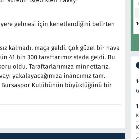
n süredir istedikleri havayı
yere gelmesi için kenetlendiğini belirten
1
tsız kalmadı, maça geldi. Çok güzel bir hava
ün 41 bin 300 taraftarımız stada geldi. Bu
koru oldu. Taraftarlarımıza minnettarız.
ayı yakalayacağımıza inancımız tam.
1
z. Bursaspor Kulübünün büyüklüğünü bir
G
1
K
K