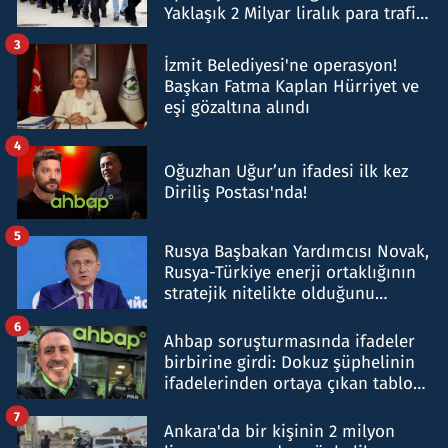
Yaklaşık 2 Milyar liralık para trafiği
tespit edildi
3
İzmit Belediyesi'ne operasyon!
Başkan Fatma Kaplan Hürriyet ve
eşi gözaltına alındı
4
Oğuzhan Uğur’un ifadesi ilk kez
Diriliş Postası'nda!
5
Rusya Başbakan Yardımcısı Novak,
Rusya-Türkiye enerji ortaklığının
stratejik nitelikte olduğunu
belirtti
6
Ahbap soruşturmasında ifadeler
birbirine girdi: Dokuz şüphelinin
ifadelerinden ortaya çıkan tablo
şok etti
7
Ankara'da bir kişinin 2 milyon