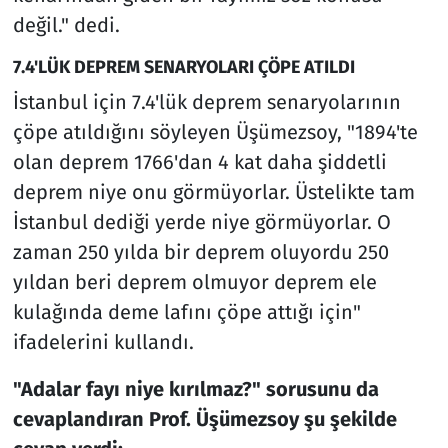
değil." dedi.
7.4'LÜK DEPREM SENARYOLARI ÇÖPE ATILDI
İstanbul için 7.4'lük deprem senaryolarının
çöpe atıldığını söyleyen Üşümezsoy, "1894'te
olan deprem 1766'dan 4 kat daha şiddetli
deprem niye onu görmüyorlar. Üstelikte tam
İstanbul dediği yerde niye görmüyorlar. O
zaman 250 yılda bir deprem oluyordu 250
yıldan beri deprem olmuyor deprem ele
kulağında deme lafını çöpe attığı için"
ifadelerini kullandı.
"Adalar fayı niye kırılmaz?" sorusunu da
cevaplandıran Prof. Üşümezsoy şu şekilde