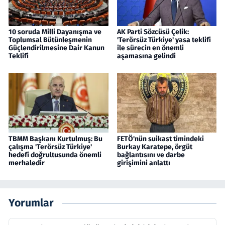
10 soruda Milli Dayanışma ve
AK Parti Sözcüsü Çelik:
Toplumsal Bütünleşmenin
'Terörsüz Türkiye' yasa teklifi
Güçlendirilmesine Dair Kanun
ile sürecin en önemli
Teklifi
aşamasına gelindi
TBMM Başkanı Kurtulmuş: Bu
FETÖ'nün suikast timindeki
çalışma 'Terörsüz Türkiye'
Burkay Karatepe, örgüt
hedefi doğrultusunda önemli
bağlantısını ve darbe
merhaledir
girişimini anlattı
Yorumlar