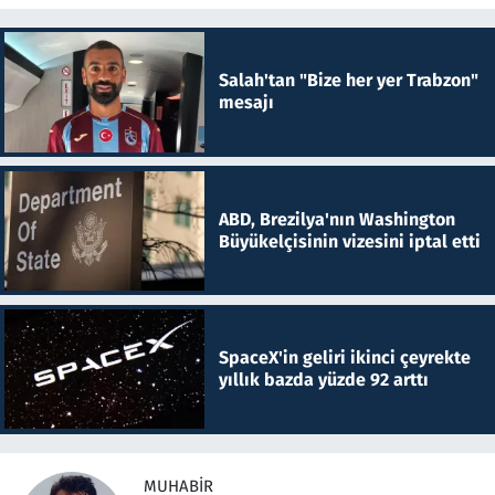
Salah'tan "Bize her yer Trabzon"
mesajı
ABD, Brezilya'nın Washington
Büyükelçisinin vizesini iptal etti
SpaceX'in geliri ikinci çeyrekte
yıllık bazda yüzde 92 arttı
MUHABIR