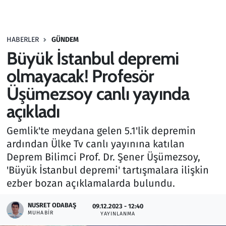
Gündem
HABERLER
GÜNDEM
Haber
Büyük İstanbul depremi
Kültür Sanat
olmayacak! Profesör
Üşümezsoy canlı yayında
Kurumsal Haberler
açıkladı
Lezzet Durağı
Gemlik'te meydana gelen 5.1'lik depremin
ardından Ülke Tv canlı yayınına katılan
Memur ve Kamu
Deprem Bilimci Prof. Dr. Şener Üşümezsoy,
'Büyük İstanbul depremi' tartışmalara ilişkin
Otomobil
ezber bozan açıklamalarda bulundu.
Oyun
NUSRET ODABAŞ
09.12.2023 - 12:40
MUHABIR
YAYINLANMA
Ramazan