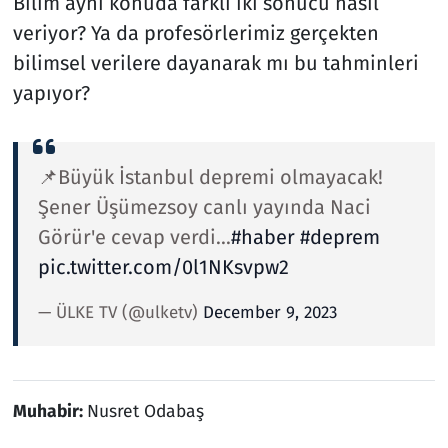
Bilim aynı konuda farklı iki sonucu nasıl
veriyor? Ya da profesörlerimiz gerçekten
bilimsel verilere dayanarak mı bu tahminleri
yapıyor?
📌Büyük İstanbul depremi olmayacak!
Şener Üşümezsoy canlı yayında Naci
Görür'e cevap verdi...
#haber
#deprem
pic.twitter.com/0l1NKsvpw2
— ÜLKE TV (@ulketv)
December 9, 2023
Muhabir:
Nusret Odabaş