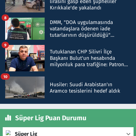
lirasını gasp eden şüpheliler
Kırıkkale'de yakalandı
8
DMM, "DOA uygulamasında
vatandaşlara ödenen iade
tutarlarının düşürüldüğü"
iddiasını yalanladı
9
Tutuklanan CHP Silivri İlçe
Başkanı Bulut'un hesabında
milyonluk para trafiğine: Patron
talimat verdi, ben gönderdim
10
Husiler: Suudi Arabistan'ın
Aramco tesislerini hedef aldık
Süper Lig Puan Durumu
Süper Lig