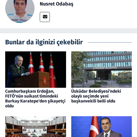
Nusret Odabaş
Bunlar da ilginizi çekebilir
Cumhurbaşkanı Erdoğan,
Üsküdar Belediyesi'ndeki
FETÖ'nün suikast timindeki
olaylı seçimde yeni
Burkay Karatepe'den şikayetçi
başkanvekili belli oldu
oldu