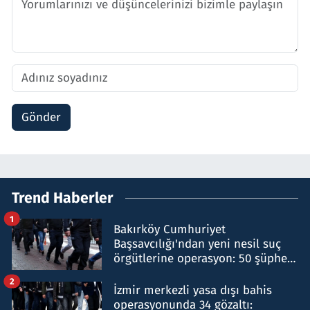
Gönder
Trend Haberler
1
Bakırköy Cumhuriyet
Başsavcılığı'ndan yeni nesil suç
örgütlerine operasyon: 50 şüpheli
hakkında gözaltı kararı
2
İzmir merkezli yasa dışı bahis
operasyonunda 34 gözaltı: