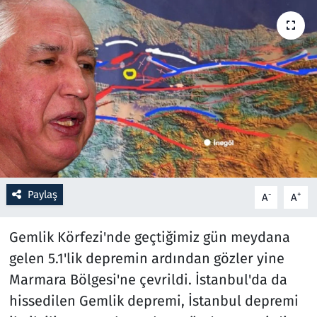
Resmi İlanlar
Rüya Tabirleri
Sağlık
Savunma Sanayi
Seçim 2023
Paylaş
-
+
A
A
Spor
Gemlik Körfezi'nde geçtiğimiz gün meydana
Teknoloji ve Bilim
gelen 5.1'lik depremin ardından gözler yine
Marmara Bölgesi'ne çevrildi. İstanbul'da da
Televizyon
hissedilen Gemlik depremi, İstanbul depremi