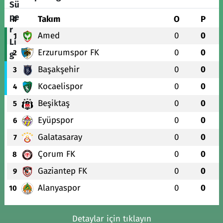
#
Takım
O
P
Amed
0
0
1
Erzurumspor FK
0
0
2
Başakşehir
0
0
3
Kocaelispor
0
0
4
Beşiktaş
0
0
5
Eyüpspor
0
0
6
Galatasaray
0
0
7
Çorum FK
0
0
8
Gaziantep FK
0
0
9
Alanyaspor
0
0
10
Detaylar için tıklayın