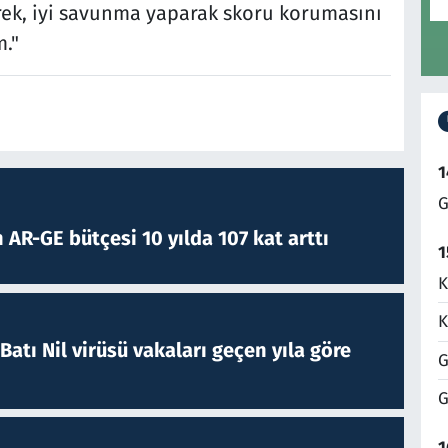
ek, iyi savunma yaparak skoru korumasını
m."
1
G
 AR-GE bütçesi 10 yılda 107 kat arttı
1
K
K
atı Nil virüsü vakaları geçen yıla göre
G
G
1