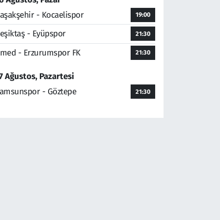
aşakşehir - Kocaelispor
19:00
eşiktaş - Eyüpspor
21:30
med - Erzurumspor FK
21:30
7 Ağustos, Pazartesi
amsunspor - Göztepe
21:30