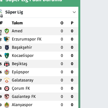
Süper Lig
#
Takım
O
P
Amed
0
0
1
Erzurumspor FK
0
0
2
Başakşehir
0
0
3
Kocaelispor
0
0
4
Beşiktaş
0
0
5
Eyüpspor
0
0
6
Galatasaray
0
0
7
Çorum FK
0
0
8
Gaziantep FK
0
0
9
Alanyaspor
0
0
0