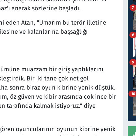
z'ı anarak sözlerine başladı.
7
ni eden Atan, "Umarım bu terör illetine
lesine ve kalanlarına başsağlığı
8
9
ölümüne muazzam bir giriş yaptıklarını
eştirdik. Bir iki tane çok net gol
a sonra biraz oyun kibrine yenik düştük.
10
, öz güven ve kibir arasında çok ince bir
en tarafında kalmak istiyoruz." diye
gören oyuncularının oyunun kibrine yenik