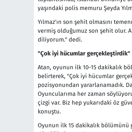
yaşındaki polis memuru Şeyda Yılma
Yılmaz'ın son şehit olmasını temen
vermiş olduğumuz son şehit olur. Ai
diliyorum." dedi.
"Çok iyi hücumlar gerçekleştirdik"
Atan, oyunun ilk 10-15 dakikalık b
belirterek, "Çok iyi hücumlar gerçekl
pozisyonundan yararlanamadık. Dah
Oyuncularıma her zaman söylüyorum
çizgi var. Biz hep yukarıdaki öz güv
konuştu.
Oyunun ilk 15 dakikalık bölümünü 