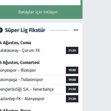
Detaylar için tıklayın
Süper Lig Fikstür
4 Ağustos, Cuma
alatasaray - Çorum FK
21:30
5 Ağustos, Cumartesi
onyaspor - Rizespor
19:00
asımpaşa - Trabzonspor
19:00
ençlerbirliği S.K. - Fenerbahçe
21:30
aziantep FK - Alanyaspor
21:30
6 Ağustos, Pazar