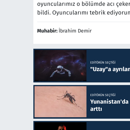
oyuncularımız o bölümde acı çeker
bildi. Oyuncularımı tebrik ediyoru
Muhabir:
İbrahim Demir
EDITÖRÜN SEÇTIĞI
"Uzay"a ayrılan
EDITÖRÜN SEÇTIĞI
Yunanistan'da B
arttı