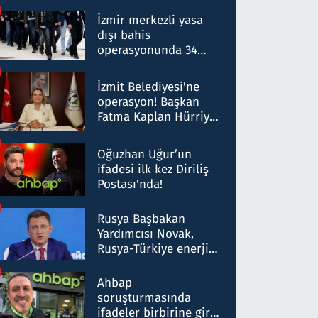
operasyon: 50 şüpheli
hakkında gözaltı kararı
İzmir merkezli yasa
dışı bahis
operasyonunda 34
gözaltı: Yaklaşık 2
Milyar liralık para
İzmit Belediyesi'ne
trafiği tespit edildi
operasyon! Başkan
Fatma Kaplan Hürriyet
ve eşi gözaltına alındı
Oğuzhan Uğur’un
ifadesi ilk kez Diriliş
Postası'nda!
Rusya Başbakan
Yardımcısı Novak,
Rusya-Türkiye enerji
ortaklığının stratejik
nitelikte olduğunu
Ahbap
belirtti
soruşturmasında
ifadeler birbirine girdi: