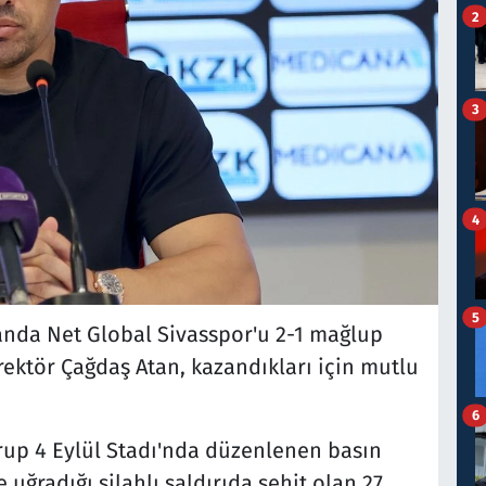
2
3
4
5
anda Net Global Sivasspor'u 2-1 mağlup
ektör Çağdaş Atan, kazandıkları için mutlu
6
rup 4 Eylül Stadı'nda düzenlenen basın
uğradığı silahlı saldırıda şehit olan 27