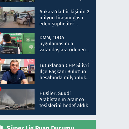
Dokuz şüphelinin
ifadelerinden ortaya
Ankara'da bir kişinin 2
çıkan tablo şok etti
milyon lirasını gasp
eden şüpheliler
Kırıkkale'de yakalandı
DMM, "DOA
uygulamasında
vatandaşlara ödenen
iade tutarlarının
düşürüldüğü" iddiasını
Tutuklanan CHP Silivri
yalanladı
İlçe Başkanı Bulut'un
hesabında milyonluk
para trafiğine: Patron
talimat verdi, ben
Husiler: Suudi
gönderdim
Arabistan'ın Aramco
tesislerini hedef aldık
Süper Lig Puan Durumu