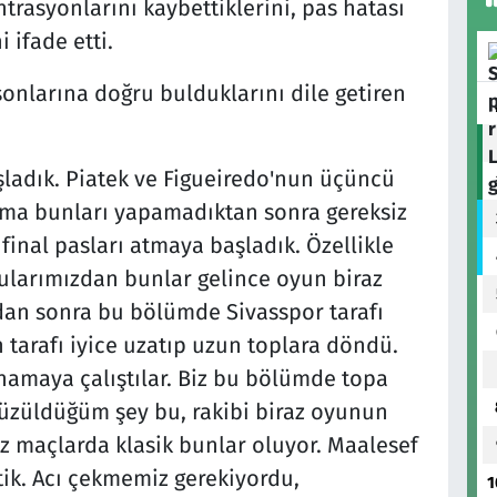
rasyonlarını kaybettiklerini, pas hatası
 ifade etti.
 sonlarına doğru bulduklarını dile getiren
aşladık. Piatek ve Figueiredo'nun üçüncü
ama bunları yapamadıktan sonra gereksiz
final pasları atmaya başladık. Özellikle
cularımızdan bunlar gelince oyun biraz
an sonra bu bölümde Sivasspor tarafı
 tarafı iyice uzatıp uzun toplara döndü.
namaya çalıştılar. Biz bu bölümde topa
 üzüldüğüm şey bu, rakibi biraz oyunun
miz maçlarda klasik bunlar oluyor. Maalesef
tik. Acı çekmemiz gerekiyordu,
1