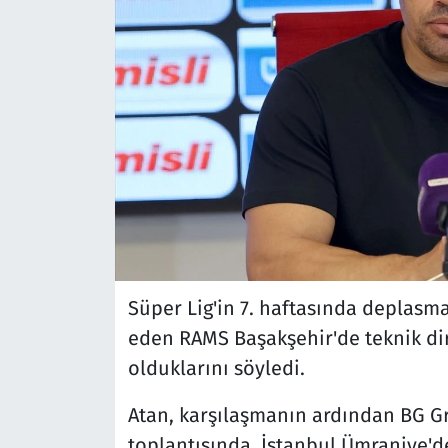
Süper Lig'in 7. haftasında deplasm
eden RAMS Başakşehir'de teknik dir
olduklarını söyledi.
Atan, karşılaşmanın ardından BG G
toplantısında, İstanbul Ümraniye'de 