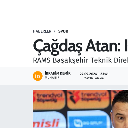
Resmi İlanlar
Rüya Tabirleri
HABERLER
SPOR
Çağdaş Atan: 
Sağlık
Savunma Sanayi
RAMS Başakşehir Teknik Direk
Seçim 2023
İBRAHIM DEMIR
27.09.2024 - 23:41
MUHABIR
YAYINLANMA
Spor
Teknoloji ve Bilim
Televizyon