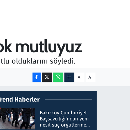
çok mutluyuz
lu olduklarını söyledi.
-
+
A
A
Trend Haberler
Bakırköy Cumhuriyet
Başsavcılığı'ndan yeni
nesil suç örgütlerine