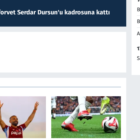
B
forvet Serdar Dursun'u kadrosuna kattı
B
A
1
S