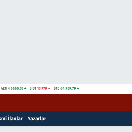
ALTIN
6660.55
BİST
13.779
BTC
64.959,79
mi İlanlar
Yazarlar