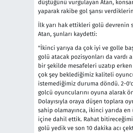
düştüğünü vurgulayan Atan, konsant
yaparak rakibe gol şansı verdiklerini
İlk yarı hak ettikleri golü devrenin
Atan, şunları kaydetti:
"İkinci yarıya da çok iyi ve golle b
golü atacak pozisyonları da vardı 
bir şekilde mesafeleri uzatıp erken 
çok şey beklediğimiz kaliteli oyun
istemediğimiz duruma döndü. 2-0'd
golcü oyuncularını oyuna alarak ön
Dolayısıyla oraya düşen toplara oy
sahip olamayınca, ikinci yarıda en
içine dahil ettik. Rahat bitireceği
golü yedik ve son 10 dakika acı çek