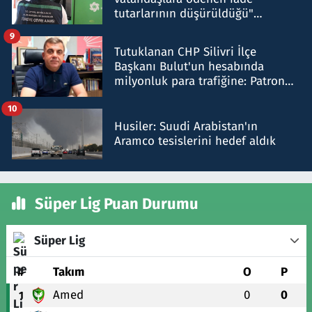
tutarlarının düşürüldüğü"
iddiasını yalanladı
9
Tutuklanan CHP Silivri İlçe
Başkanı Bulut'un hesabında
milyonluk para trafiğine: Patron
talimat verdi, ben gönderdim
10
Husiler: Suudi Arabistan'ın
Aramco tesislerini hedef aldık
Süper Lig Puan Durumu
Süper Lig
#
Takım
O
P
Amed
0
0
1