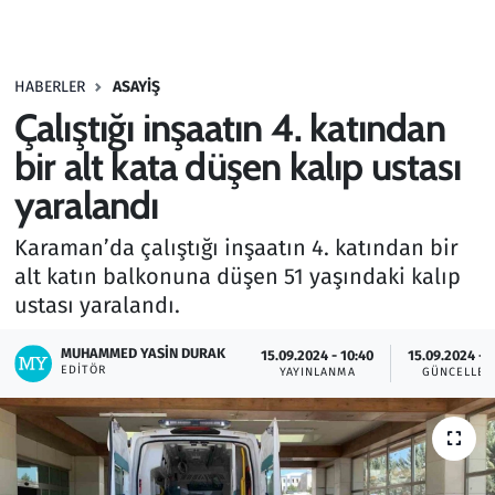
Gündem
HABERLER
ASAYIŞ
Haber
Çalıştığı inşaatın 4. katından
Kültür Sanat
bir alt kata düşen kalıp ustası
yaralandı
Kurumsal Haberler
Karaman’da çalıştığı inşaatın 4. katından bir
Lezzet Durağı
alt katın balkonuna düşen 51 yaşındaki kalıp
ustası yaralandı.
Memur ve Kamu
MUHAMMED YASIN DURAK
15.09.2024 - 10:40
15.09.2024 - 1
EDITÖR
YAYINLANMA
GÜNCELLE
Otomobil
Oyun
Ramazan