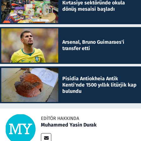
Kırtasiye sektöründe okula
dönüş mesaisi başladı
Arsenal, Bruno Guimaraes'i
transfer etti
Pisidia Antiokheia Antik
Kenti'nde 1500 yıllık litürjik kap
bulundu
EDITÖR HAKKINDA
Muhammed Yasin Durak