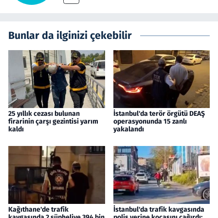
Bunlar da ilginizi çekebilir
25 yıllık cezası bulunan
İstanbul'da terör örgütü DEAŞ
firarinin çarşı gezintisi yarım
operasyonunda 15 zanlı
kaldı
yakalandı
Kağıthane'de trafik
İstanbul'da trafik kavgasında
kavgasında 2 şüpheliye 394 bin
polis yerine kocasını çağırdı: