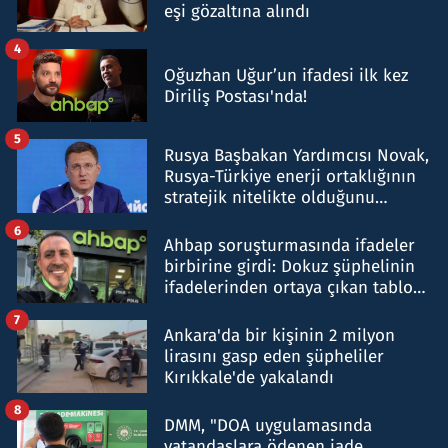
eşi gözaltına alındı
4
Oğuzhan Uğur’un ifadesi ilk kez
Diriliş Postası'nda!
5
Rusya Başbakan Yardımcısı Novak,
Rusya-Türkiye enerji ortaklığının
stratejik nitelikte olduğunu
belirtti
6
Ahbap soruşturmasında ifadeler
birbirine girdi: Dokuz şüphelinin
ifadelerinden ortaya çıkan tablo
şok etti
7
Ankara'da bir kişinin 2 milyon
lirasını gasp eden şüpheliler
Kırıkkale'de yakalandı
8
DMM, "DOA uygulamasında
vatandaşlara ödenen iade