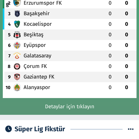
Erzurumspor FK
0
0
2
Başakşehir
0
0
3
Kocaelispor
0
0
4
Beşiktaş
0
0
5
Eyüpspor
0
0
6
Galatasaray
0
0
7
Çorum FK
0
0
8
Gaziantep FK
0
0
9
Alanyaspor
0
0
10
Detaylar için tıklayın
Süper Lig Fikstür