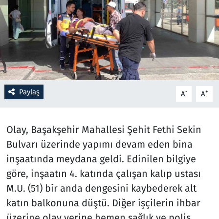
Resmi İlanlar
Rüya Tabirleri
Sağlık
Paylaş
-
+
A
A
Savunma Sanayi
Seçim 2023
Olay, Başakşehir Mahallesi Şehit Fethi Sekin
Bulvarı üzerinde yapımı devam eden bina
Spor
inşaatında meydana geldi. Edinilen bilgiye
Teknoloji ve Bilim
göre, inşaatın 4. katında çalışan kalıp ustası
M.U. (51) bir anda dengesini kaybederek alt
Televizyon
katın balkonuna düştü. Diğer işçilerin ihbar
üzerine olay yerine hemen sağlık ve polis