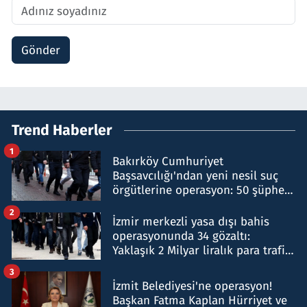
Gönder
Trend Haberler
1
Bakırköy Cumhuriyet
Başsavcılığı'ndan yeni nesil suç
örgütlerine operasyon: 50 şüpheli
hakkında gözaltı kararı
2
İzmir merkezli yasa dışı bahis
operasyonunda 34 gözaltı:
Yaklaşık 2 Milyar liralık para trafiği
tespit edildi
3
İzmit Belediyesi'ne operasyon!
Başkan Fatma Kaplan Hürriyet ve