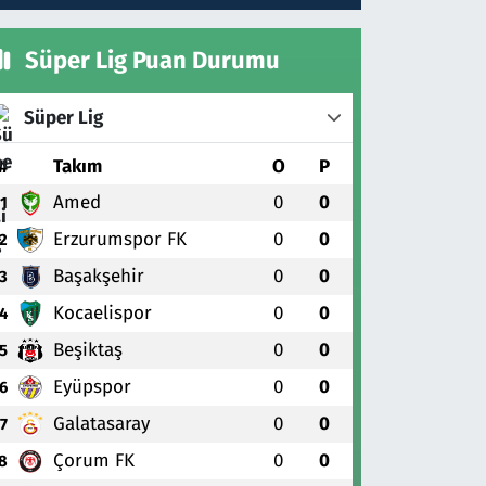
Süper Lig Puan Durumu
Süper Lig
#
Takım
O
P
Amed
0
0
1
Erzurumspor FK
0
0
2
Başakşehir
0
0
3
Kocaelispor
0
0
4
Beşiktaş
0
0
5
Eyüpspor
0
0
6
Galatasaray
0
0
7
Çorum FK
0
0
8