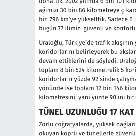
donattık. 2002 yılında 6 bin 101 k
ağımızı 30 bin 86 kilometreye çıkar
bin 796 km’ye yükselttik. Sadece 6 
bugün 77 ilimizi güvenli ve konforlu
Uraloğlu, Türkiye’de trafik akışını
koridorlarını belirleyerek bu aksla
devam ettiklerini de söyledi. Uralo
toplam 8 bin 524 kilometrelik 5 kor
koridorların yüzde 92’sinde çalış
yönünde ise toplam 12 bin 146 kilo
kilometresini, yani yüzde 90’ını bi
TÜNEL UZUNLUĞU 17 KAT 
Zorlu coğrafyalarda, yüksek dağlar
okuyan köprü ve tünellerle güvenli