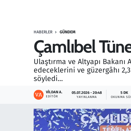
Resmi İlanlar
Rüya Tabirleri
HABERLER
GÜNDEM
Çamlıbel Tünel
Sağlık
Savunma Sanayi
Ulaştırma ve Altyapı Bakanı A
edeceklerini ve güzergâhı 2,3
Seçim 2023
söyledi...
Spor
VILDAN A.
05.07.2026 - 20:48
5 DK
EDITÖR
YAYINLANMA
OKUNMA SÜ
Teknoloji ve Bilim
Televizyon