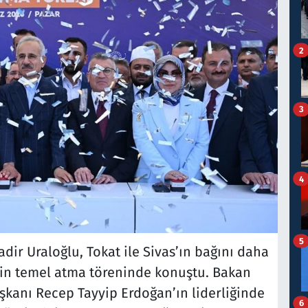
2
3
4
5
dir Uraloğlu, Tokat ile Sivas’ın bağını daha
nin temel atma töreninde konuştu. Bakan
kanı Recep Tayyip Erdoğan’ın liderliğinde
6