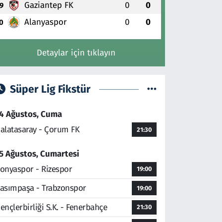
Gaziantep FK
0
0
9
Alanyaspor
0
0
0
Detaylar için tıklayın
Süper Lig Fikstür
4 Ağustos, Cuma
alatasaray - Çorum FK
21:30
5 Ağustos, Cumartesi
onyaspor - Rizespor
19:00
asımpaşa - Trabzonspor
19:00
ençlerbirliği S.K. - Fenerbahçe
21:30