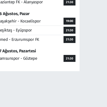
aziantep FK - Alanyaspor
21:30
6 Ağustos, Pazar
aşakşehir - Kocaelispor
19:00
eşiktaş - Eyüpspor
21:30
med - Erzurumspor FK
21:30
7 Ağustos, Pazartesi
amsunspor - Göztepe
21:30