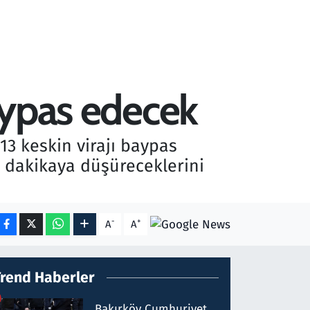
baypas edecek
13 keskin virajı baypas
5 dakikaya düşüreceklerini
-
+
A
A
Trend Haberler
Bakırköy Cumhuriyet