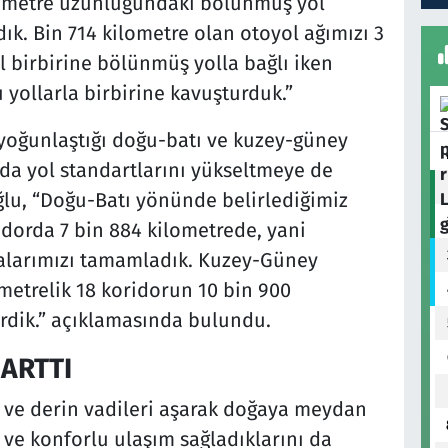
ilometre uzunluğundaki bölünmüş yol
dık. Bin 714 kilometre olan otoyol ağımızı 3
il birbirine bölünmüş yolla bağlı iken
 yollarla birbirine kavuşturduk.”
n yoğunlaştığı doğu-batı ve kuzey-güney
rda yol standartlarını yükseltmeye de
ğlu, “Doğu-Batı yönünde belirlediğimiz
idorda 7 bin 884 kilometrede, yani
malarımızı tamamladık. Kuzey-Güney
metrelik 18 koridorun 10 bin 900
tirdik.” açıklamasında bulundu.
ARTTI
ı ve derin vadileri aşarak doğaya meydan
 ve konforlu ulaşım sağladıklarını da