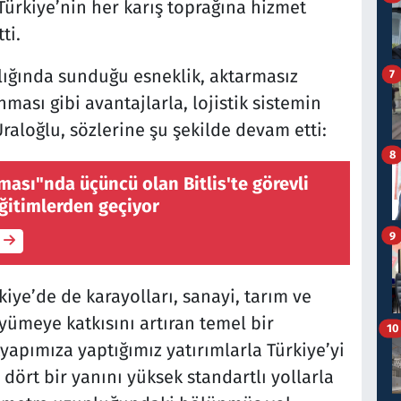
ürkiye’nin her karış toprağına hizmet
ti.
lığında sunduğu esneklik, aktarmasız
7
nması gibi avantajlarla, lojistik sistemin
aloğlu, sözlerine şu şekilde devam etti:
8
ması"nda üçüncü olan Bitlis'te görevli
eğitimlerden geçiyor
9
kiye’de de karayolları, sanayi, tarım ve
yümeye katkısını artıran temel bir
10
tyapımıza yaptığımız yatırımlarla Türkiye’yi
dört bir yanını yüksek standartlı yollarla