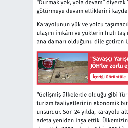
“Durmak yok, yola devam” diyerek T
götürmeye devam ettiklerini kaydet
Karayolunun yük ve yolcu taşımacı
ulaşım imkânı ve yüklerin hızlı taşı
ana damarı olduğunu dile getiren Ur
"Savaşçı Yarış
JÖH'ler zorlu 
İçeriği Görüntüle
“Gelişmiş ülkelerde olduğu gibi Tür
turizm faaliyetlerinin ekonomik bü
unsurdur. Son 24 yılda, karayolu al
adeta yeniden inşa ettik. Ülkemizin 