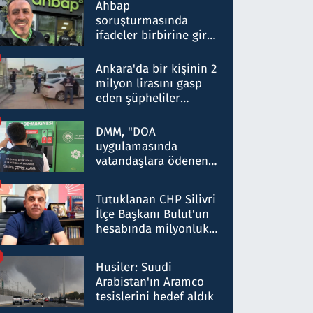
nitelikte olduğunu
Ahbap
belirtti
soruşturmasında
ifadeler birbirine girdi:
Dokuz şüphelinin
ifadelerinden ortaya
Ankara'da bir kişinin 2
çıkan tablo şok etti
milyon lirasını gasp
eden şüpheliler
Kırıkkale'de yakalandı
DMM, "DOA
uygulamasında
vatandaşlara ödenen
iade tutarlarının
düşürüldüğü" iddiasını
Tutuklanan CHP Silivri
yalanladı
İlçe Başkanı Bulut'un
hesabında milyonluk
para trafiğine: Patron
talimat verdi, ben
Husiler: Suudi
gönderdim
Arabistan'ın Aramco
tesislerini hedef aldık