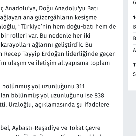
G
i İç Anadolu'ya, Doğu Anadolu'yu Batı
bağlayan ana güzergâhların kesişme
1
raloğlu, “Türkiye’nin hem doğu-batı hem de
B
r rolleri var. Bu nedenle her iki
B
karayolları ağlarını geliştirdik. Bu
A
Recep Tayyip Erdoğan liderliğinde geçen
s’ın ulaşım ve iletişim altyapısına toplam
1
S
an bölünmüş yol uzunluğunu 311
 olan bölünmüş yol uzunluğunu ise 838
tti. Uraloğlu, açıklamasında şu ifadelere
ıbel, Aybastı-Reşadiye ve Tokat Çevre