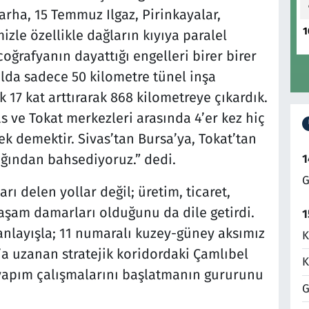
larha, 15 Temmuz Ilgaz, Pirinkayalar,
1
izle özellikle dağların kıyıya paralel
ğrafyanın dayattığı engelleri birer birer
ılda sadece 50 kilometre tünel inşa
 17 kat arttırarak 868 kilometreye çıkardık.
 ve Tokat merkezleri arasında 4’er kez hiç
k demektir. Sivas’tan Bursa’ya, Tokat’tan
ağından bahsediyoruz.” dedi.
1
G
rı delen yollar değil; üretim, ticaret,
 yaşam damarları olduğunu da dile getirdi.
1
anlayışla; 11 numaralı kuzey-güney aksımız
K
a uzanan stratejik koridordaki Çamlıbel
K
k yapım çalışmalarını başlatmanın gururunu
G