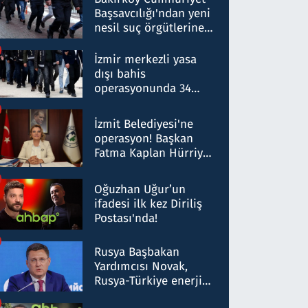
Başsavcılığı'ndan yeni
nesil suç örgütlerine
operasyon: 50 şüpheli
hakkında gözaltı kararı
İzmir merkezli yasa
dışı bahis
operasyonunda 34
gözaltı: Yaklaşık 2
Milyar liralık para
İzmit Belediyesi'ne
trafiği tespit edildi
operasyon! Başkan
Fatma Kaplan Hürriyet
ve eşi gözaltına alındı
Oğuzhan Uğur’un
ifadesi ilk kez Diriliş
Postası'nda!
Rusya Başbakan
Yardımcısı Novak,
Rusya-Türkiye enerji
ortaklığının stratejik