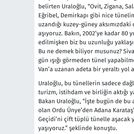
belirten Uraloğlu, “Ovit, Zigana, Sa
Eğribel, Demirkapı gibi nice tünelim
uzandığı kuzey-güney aksımızdaki co
aşıyoruz. Bakın, 2002’ye kadar 80 y
edilmişken biz bu uzunluğu yaklaşık
Bu ne demek biliyor musunuz? Sivas
gün ışığı görmeden tünel yapabilme
Van’a uzanan adeta bir yeraltı yol 
Uraloğlu, bu tünellerin sadece dağla
turizm, istihdam ve birliğin aktığı
Bakan Uraloğlu, “İşte bugün de bu 
olan Ordu Ünye’den Adana Karataş’
Geçidi’ni çift tüplü tünelle aşaca
yaşıyoruz.” şeklinde konuştu.