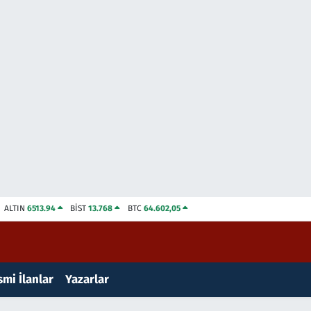
ALTIN
6513.94
BİST
13.768
BTC
64.602,05
mi İlanlar
Yazarlar