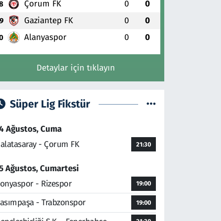
Çorum FK
0
0
8
Gaziantep FK
0
0
9
Alanyaspor
0
0
0
Detaylar için tıklayın
Süper Lig Fikstür
4 Ağustos, Cuma
alatasaray - Çorum FK
21:30
5 Ağustos, Cumartesi
onyaspor - Rizespor
19:00
asımpaşa - Trabzonspor
19:00