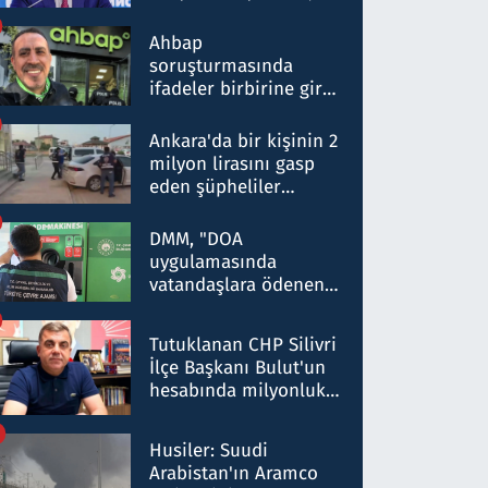
ortaklığının stratejik
nitelikte olduğunu
Ahbap
belirtti
soruşturmasında
ifadeler birbirine girdi:
Dokuz şüphelinin
ifadelerinden ortaya
Ankara'da bir kişinin 2
çıkan tablo şok etti
milyon lirasını gasp
eden şüpheliler
Kırıkkale'de yakalandı
DMM, "DOA
uygulamasında
vatandaşlara ödenen
iade tutarlarının
düşürüldüğü" iddiasını
Tutuklanan CHP Silivri
yalanladı
İlçe Başkanı Bulut'un
hesabında milyonluk
para trafiğine: Patron
talimat verdi, ben
Husiler: Suudi
gönderdim
Arabistan'ın Aramco