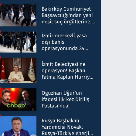
Bakırköy Cumhuriyet
Başsavcılığı'ndan yeni
nesil suç örgütlerine
operasyon: 50 şüpheli
hakkında gözaltı kararı
İzmir merkezli yasa
dışı bahis
operasyonunda 34
gözaltı: Yaklaşık 2
Milyar liralık para
İzmit Belediyesi'ne
trafiği tespit edildi
operasyon! Başkan
Fatma Kaplan Hürriyet
ve eşi gözaltına alındı
Oğuzhan Uğur’un
ifadesi ilk kez Diriliş
Postası'nda!
Rusya Başbakan
Yardımcısı Novak,
Rusya-Türkiye enerji