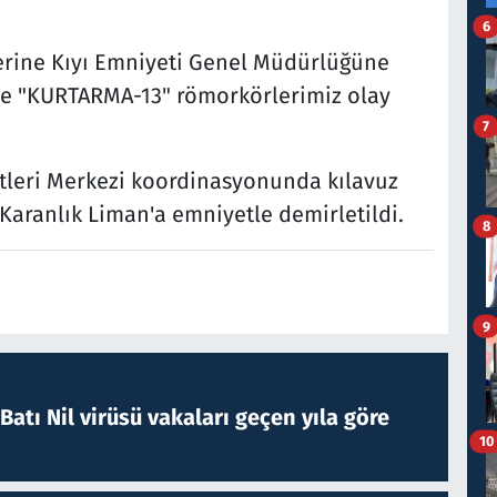
6
erine Kıyı Emniyeti Genel Müdürlüğüne
 ve "KURTARMA-13" römorkörlerimiz olay
7
tleri Merkezi koordinasyonunda kılavuz
Karanlık Liman'a emniyetle demirletildi.
8
9
atı Nil virüsü vakaları geçen yıla göre
10