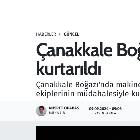
Resmi İlanlar
Rüya Tabirleri
HABERLER
GÜNCEL
Çanakkale Boğ
Sağlık
kurtarıldı
Savunma Sanayi
Seçim 2023
Çanakkale Boğazı'nda makine
ekiplerinin müdahalesiyle kur
Spor
NUSRET ODABAŞ
09.09.2024 - 09:06
Teknoloji ve Bilim
MUHABIR
YAYINLANMA
Televizyon