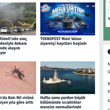
1
Tüneli'nde araç
TEKNOFEST Mavi Vatan
edeniyle Ankara
ziyaretçi kayıtları başladı
inde ulaşım
yor
1
G
1
K
'da Batı Nil virüsü
Hafta sonu yurdun büyük
K
eçen yıla göre arttı
bölümünde sıcaklıklar
mevsim normallerinde