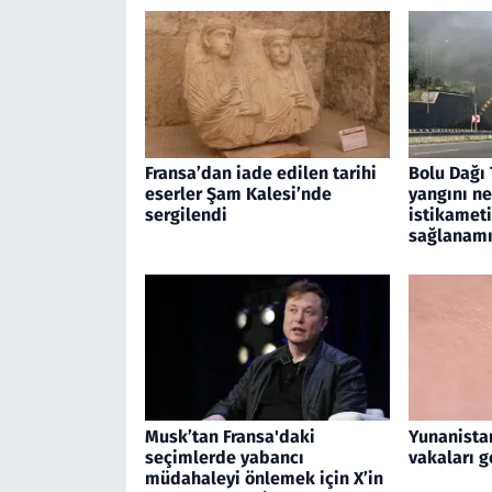
Fransa’dan iade edilen tarihi
Bolu Dağı 
eserler Şam Kalesi’nde
yangını n
sergilendi
istikamet
sağlanamı
Musk’tan Fransa'daki
Yunanistan
seçimlerde yabancı
vakaları g
müdahaleyi önlemek için X’in