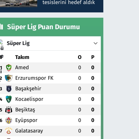
tesislerini hedef aldık
Süper Lig Puan Durumu
Süper Lig
#
Takım
O
P
Amed
0
0
1
Erzurumspor FK
0
0
2
Başakşehir
0
0
3
Kocaelispor
0
0
4
Beşiktaş
0
0
5
Eyüpspor
0
0
6
Galatasaray
0
0
7