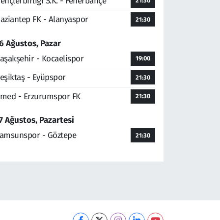
ençlerbirliği S.K. - Fenerbahçe
21:30
aziantep FK - Alanyaspor
21:30
6 Ağustos, Pazar
aşakşehir - Kocaelispor
19:00
eşiktaş - Eyüpspor
21:30
med - Erzurumspor FK
21:30
7 Ağustos, Pazartesi
amsunspor - Göztepe
21:30