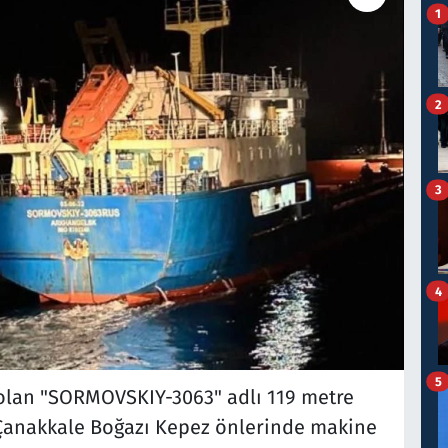
1
2
3
4
5
 olan "SORMOVSKIY-3063" adlı 119 metre
Çanakkale Boğazı Kepez önlerinde makine