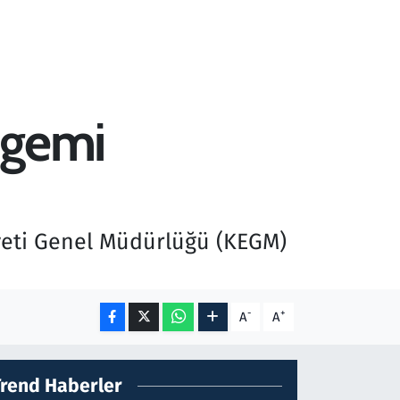
 gemi
yeti Genel Müdürlüğü (KEGM)
-
+
A
A
Trend Haberler