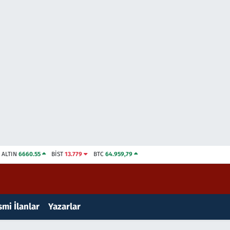
ALTIN
6660.55
BİST
13.779
BTC
64.959,79
mi İlanlar
Yazarlar