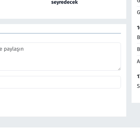
G
seyredecek
G
1
B
B
A
1
S