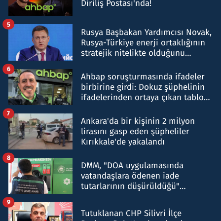
Diriliş Postası'nda!
5
Rusya Başbakan Yardımcısı Novak,
Rusya-Türkiye enerji ortaklığının
stratejik nitelikte olduğunu
belirtti
6
Ahbap soruşturmasında ifadeler
birbirine girdi: Dokuz şüphelinin
ifadelerinden ortaya çıkan tablo
şok etti
7
Ankara'da bir kişinin 2 milyon
lirasını gasp eden şüpheliler
Kırıkkale'de yakalandı
8
DMM, "DOA uygulamasında
vatandaşlara ödenen iade
tutarlarının düşürüldüğü"
iddiasını yalanladı
9
Tutuklanan CHP Silivri İlçe