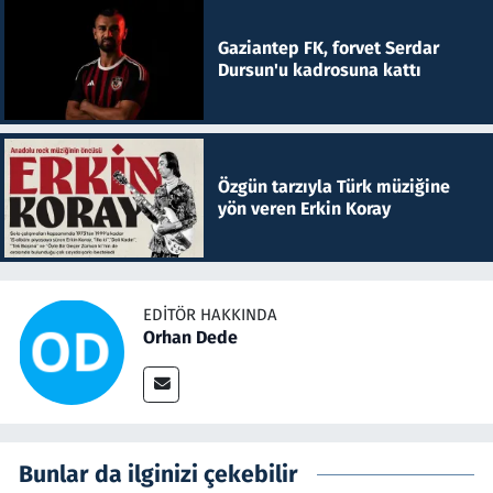
Gaziantep FK, forvet Serdar
Dursun'u kadrosuna kattı
Özgün tarzıyla Türk müziğine
yön veren Erkin Koray
EDITÖR HAKKINDA
Orhan Dede
Bunlar da ilginizi çekebilir