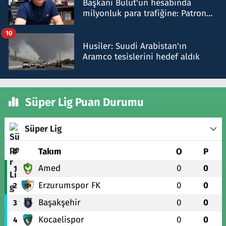
Başkanı Bulut'un hesabında
milyonluk para trafiğine: Patron
talimat verdi, ben gönderdim
10
Husiler: Suudi Arabistan'ın
Aramco tesislerini hedef aldık
Süper Lig Puan Durumu
Süper Lig
#
Takım
O
P
Amed
0
0
1
Erzurumspor FK
0
0
2
Başakşehir
0
0
3
Kocaelispor
0
0
4