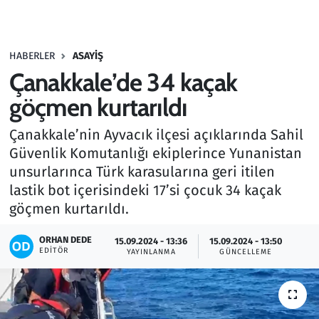
Gündem
HABERLER
ASAYIŞ
Haber
Çanakkale’de 34 kaçak
Kültür Sanat
göçmen kurtarıldı
Çanakkale’nin Ayvacık ilçesi açıklarında Sahil
Kurumsal Haberler
Güvenlik Komutanlığı ekiplerince Yunanistan
unsurlarınca Türk karasularına geri itilen
Lezzet Durağı
lastik bot içerisindeki 17’si çocuk 34 kaçak
Memur ve Kamu
göçmen kurtarıldı.
ORHAN DEDE
Otomobil
15.09.2024 - 13:36
15.09.2024 - 13:50
EDITÖR
YAYINLANMA
GÜNCELLEME
Oyun
Ramazan