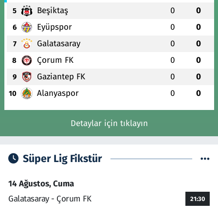
Beşiktaş
0
0
5
Eyüpspor
0
0
6
Galatasaray
0
0
7
Çorum FK
0
0
8
Gaziantep FK
0
0
9
Alanyaspor
0
0
10
Detaylar için tıklayın
Süper Lig Fikstür
14 Ağustos, Cuma
Galatasaray - Çorum FK
21:30