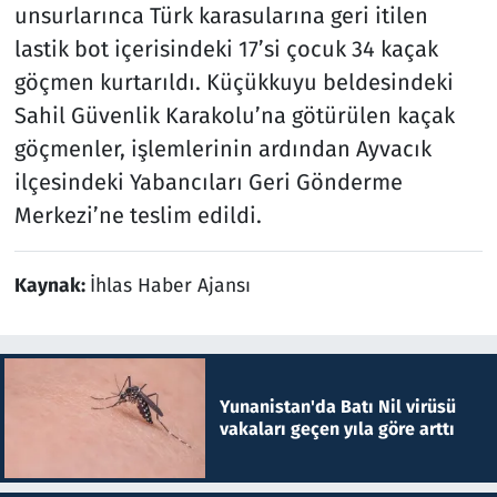
unsurlarınca Türk karasularına geri itilen
lastik bot içerisindeki 17’si çocuk 34 kaçak
göçmen kurtarıldı. Küçükkuyu beldesindeki
Sahil Güvenlik Karakolu’na götürülen kaçak
göçmenler, işlemlerinin ardından Ayvacık
ilçesindeki Yabancıları Geri Gönderme
Merkezi’ne teslim edildi.
Kaynak:
İhlas Haber Ajansı
Yunanistan'da Batı Nil virüsü
vakaları geçen yıla göre arttı