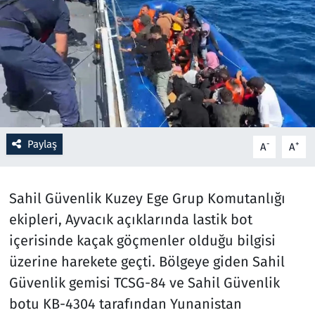
Resmi İlanlar
Rüya Tabirleri
Sağlık
Savunma Sanayi
Paylaş
-
+
A
A
Seçim 2023
Sahil Güvenlik Kuzey Ege Grup Komutanlığı
Spor
ekipleri, Ayvacık açıklarında lastik bot
içerisinde kaçak göçmenler olduğu bilgisi
Teknoloji ve Bilim
üzerine harekete geçti. Bölgeye giden Sahil
Güvenlik gemisi TCSG-84 ve Sahil Güvenlik
Televizyon
botu KB-4304 tarafından Yunanistan