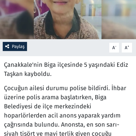
Resmi İlanlar
Rüya Tabirleri
Sağlık
Paylaş
-
+
A
A
Savunma Sanayi
Çanakkale'nin Biga ilçesinde 5 yaşındaki Ediz
Taşkan kayboldu.
Seçim 2023
Çocuğun ailesi durumu polise bildirdi. İhbar
Spor
üzerine polis arama başlatırken, Biga
Belediyesi de ilçe merkezindeki
Teknoloji ve Bilim
hoparlörlerden acil anons yaparak yardım
Televizyon
çağrısında bulundu. Anonsta, en son sarı-
siyah tişört ve mavi terlik giyen çocuğu