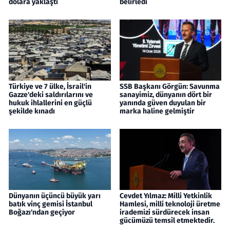
dolara yaklaştı
belirledi
Türkiye ve 7 ülke, İsrail'in
SSB Başkanı Görgün: Savunma
Gazze'deki saldırılarını ve
sanayimiz, dünyanın dört bir
hukuk ihlallerini en güçlü
yanında güven duyulan bir
şekilde kınadı
marka haline gelmiştir
Dünyanın üçüncü büyük yarı
Cevdet Yılmaz: Milli Yetkinlik
batık vinç gemisi İstanbul
Hamlesi, milli teknoloji üretme
Boğazı'ndan geçiyor
irademizi sürdürecek insan
gücümüzü temsil etmektedir.