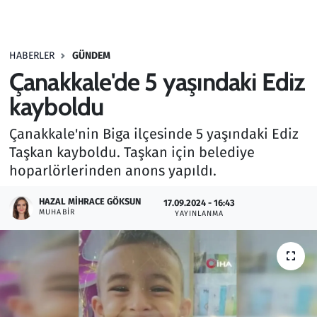
Gündem
HABERLER
GÜNDEM
Haber
Çanakkale'de 5 yaşındaki Ediz
Kültür Sanat
kayboldu
Çanakkale'nin Biga ilçesinde 5 yaşındaki Ediz
Kurumsal Haberler
Taşkan kayboldu. Taşkan için belediye
hoparlörlerinden anons yapıldı.
Lezzet Durağı
HAZAL MIHRACE GÖKSUN
17.09.2024 - 16:43
Memur ve Kamu
MUHABIR
YAYINLANMA
Otomobil
Oyun
Ramazan