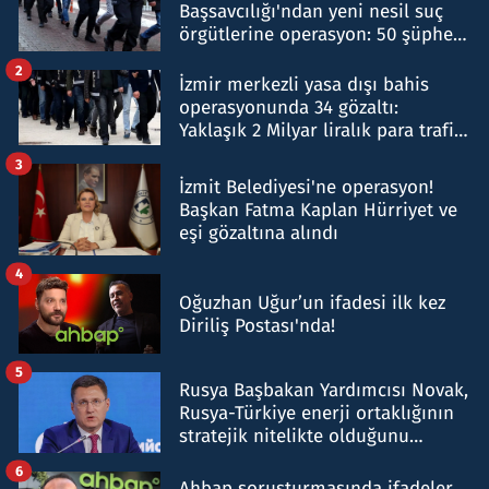
Başsavcılığı'ndan yeni nesil suç
örgütlerine operasyon: 50 şüpheli
hakkında gözaltı kararı
2
İzmir merkezli yasa dışı bahis
operasyonunda 34 gözaltı:
Yaklaşık 2 Milyar liralık para trafiği
tespit edildi
3
İzmit Belediyesi'ne operasyon!
Başkan Fatma Kaplan Hürriyet ve
eşi gözaltına alındı
4
Oğuzhan Uğur’un ifadesi ilk kez
Diriliş Postası'nda!
5
Rusya Başbakan Yardımcısı Novak,
Rusya-Türkiye enerji ortaklığının
stratejik nitelikte olduğunu
belirtti
6
Ahbap soruşturmasında ifadeler