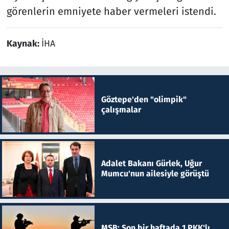
görenlerin emniyete haber vermeleri istendi.
Kaynak:
İHA
Göztepe'den "olimpik"
çalışmalar
Adalet Bakanı Gürlek, Uğur
Mumcu'nun ailesiyle görüştü
MSB: Son bir haftada 1 PKK'lı