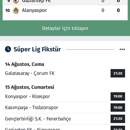
Gaziantep FK
0
0
9
Alanyaspor
0
0
10
Detaylar için tıklayın
Süper Lig Fikstür
14 Ağustos, Cuma
Galatasaray - Çorum FK
21:30
15 Ağustos, Cumartesi
Konyaspor - Rizespor
19:00
Kasımpaşa - Trabzonspor
19:00
Gençlerbirliği S.K. - Fenerbahçe
21:30
Gaziantep FK - Alanyaspor
21:30