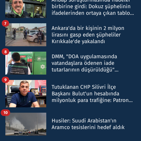
birbirine girdi: Dokuz şüphelinin
ifadelerinden ortaya çıkan tablo
şok etti
7
Ankara'da bir kişinin 2 milyon
lirasını gasp eden şüpheliler
Kırıkkale'de yakalandı
8
DMM, "DOA uygulamasında
vatandaşlara ödenen iade
tutarlarının düşürüldüğü"
iddiasını yalanladı
9
Tutuklanan CHP Silivri İlçe
Başkanı Bulut'un hesabında
milyonluk para trafiğine: Patron
talimat verdi, ben gönderdim
10
Husiler: Suudi Arabistan'ın
Aramco tesislerini hedef aldık