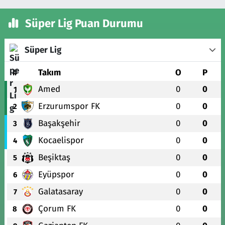
Süper Lig Puan Durumu
Süper Lig
#
Takım
O
P
Amed
0
0
1
Erzurumspor FK
0
0
2
Başakşehir
0
0
3
Kocaelispor
0
0
4
Beşiktaş
0
0
5
Eyüpspor
0
0
6
Galatasaray
0
0
7
Çorum FK
0
0
8