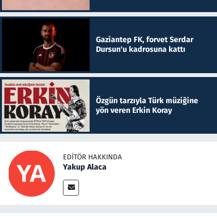
Gaziantep FK, forvet Serdar
Dursun'u kadrosuna kattı
Özgün tarzıyla Türk müziğine
yön veren Erkin Koray
EDITÖR HAKKINDA
Yakup Alaca