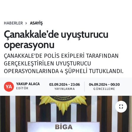
Gündem
HABERLER
ASAYIŞ
Haber
Çanakkale’de uyuşturucu
Kültür Sanat
operasyonu
ÇANAKKALE'DE POLİS EKİPLERİ TARAFINDAN
Kurumsal Haberler
GERÇEKLEŞTİRİLEN UYUŞTURUCU
OPERASYONLARINDA 4 ŞÜPHELİ TUTUKLANDI.
Lezzet Durağı
YAKUP ALACA
03.09.2024 - 23:06
04.09.2024 - 00:30
Memur ve Kamu
EDITÖR
YAYINLANMA
GÜNCELLEME
Otomobil
Oyun
Ramazan