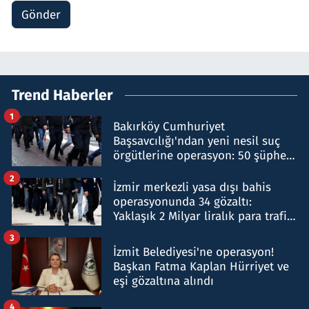
Gönder
Trend Haberler
1
Bakırköy Cumhuriyet
Başsavcılığı'ndan yeni nesil suç
örgütlerine operasyon: 50 şüpheli
hakkında gözaltı kararı
2
İzmir merkezli yasa dışı bahis
operasyonunda 34 gözaltı:
Yaklaşık 2 Milyar liralık para trafiği
tespit edildi
3
İzmit Belediyesi'ne operasyon!
Başkan Fatma Kaplan Hürriyet ve
eşi gözaltına alındı
4