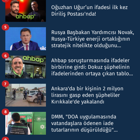
Oğuzhan Uğur’un ifadesi ilk kez
Diriliş Postası'nda!
5
Rusya Başbakan Yardımcısı Novak,
Rusya-Türkiye enerji ortaklığının
stratejik nitelikte olduğunu
belirtti
6
Ahbap soruşturmasında ifadeler
birbirine girdi: Dokuz şüphelinin
ifadelerinden ortaya çıkan tablo
şok etti
7
Ankara'da bir kişinin 2 milyon
lirasını gasp eden şüpheliler
Kırıkkale'de yakalandı
8
DMM, "DOA uygulamasında
vatandaşlara ödenen iade
tutarlarının düşürüldüğü"
iddiasını yalanladı
9