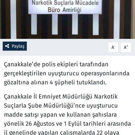
Resmi İlanlar
Rüya Tabirleri
Sağlık
Paylaş
-
+
A
A
Savunma Sanayi
Çanakkale’de polis ekipleri tarafından
gerçekleştirilen uyuşturucu operasyonlarında
Seçim 2023
gözaltına alınan 4 şüpheli tutuklandı.
Spor
Çanakkale İl Emniyet Müdürlüğü Narkotik
Suçlarla Şube Müdürlüğü’nce uyuşturucu
Teknoloji ve Bilim
madde satışı yapan ve kullanan şahıslara
Televizyon
yönelik 26 Ağustos ve 1 Eylül tarihleri arasında
il genelinde yapılan çalışmalarda 22 olaya