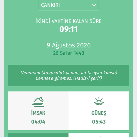
ÇANKIRI
Gündem
İKINDI VAKTINE KALAN SÜRE
Haber
09:11
Kültür Sanat
9 Ağustos 2026
26 Safer 1448
Kurumsal Haberler
Nemmâm (koğuculuk yapan, laf taşıyan kimse)
Lezzet Durağı
Cennet'e giremez. (Hadis-i şerif)
Memur ve Kamu
Otomobil
İMSAK
GÜNEŞ
Oyun
04:04
05:43
Ramazan