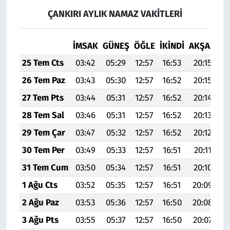
ÇANKIRI AYLIK NAMAZ VAKITLERI
İMSAK
GÜNEŞ
ÖĞLE
İKINDI
AKŞAM
YA
25 Tem Cts
03:42
05:29
12:57
16:53
20:15
2
26 Tem Paz
03:43
05:30
12:57
16:52
20:15
2
27 Tem Pts
03:44
05:31
12:57
16:52
20:14
2
28 Tem Sal
03:46
05:31
12:57
16:52
20:13
2
29 Tem Çar
03:47
05:32
12:57
16:52
20:12
2
30 Tem Per
03:49
05:33
12:57
16:51
20:11
2
31 Tem Cum
03:50
05:34
12:57
16:51
20:10
2
1 Ağu Cts
03:52
05:35
12:57
16:51
20:09
2
2 Ağu Paz
03:53
05:36
12:57
16:50
20:08
2
3 Ağu Pts
03:55
05:37
12:57
16:50
20:07
2