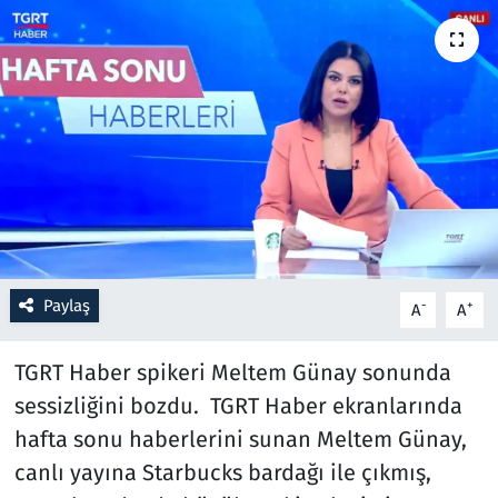
Resmi İlanlar
Rüya Tabirleri
Sağlık
Savunma Sanayi
Seçim 2023
Paylaş
-
+
A
A
Spor
TGRT Haber spikeri Meltem Günay sonunda
Teknoloji ve Bilim
sessizliğini bozdu. TGRT Haber ekranlarında
hafta sonu haberlerini sunan Meltem Günay,
Televizyon
canlı yayına Starbucks bardağı ile çıkmış,