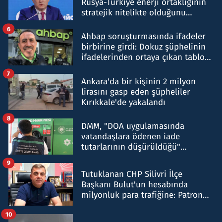
Rusya-Türkiye enerji ortaklığının
stratejik nitelikte olduğunu
belirtti
6
Ahbap soruşturmasında ifadeler
birbirine girdi: Dokuz şüphelinin
ifadelerinden ortaya çıkan tablo
şok etti
7
Ankara'da bir kişinin 2 milyon
lirasını gasp eden şüpheliler
Kırıkkale'de yakalandı
8
DMM, "DOA uygulamasında
vatandaşlara ödenen iade
tutarlarının düşürüldüğü"
iddiasını yalanladı
9
Tutuklanan CHP Silivri İlçe
Başkanı Bulut'un hesabında
milyonluk para trafiğine: Patron
talimat verdi, ben gönderdim
10