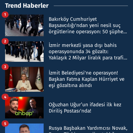
Trend Haberler
1
Bakırköy Cumhuriyet
Başsavcılığı'ndan yeni nesil suç
örgütlerine operasyon: 50 şüpheli
hakkında gözaltı kararı
2
İzmir merkezli yasa dışı bahis
operasyonunda 34 gözaltı:
Yaklaşık 2 Milyar liralık para trafiği
tespit edildi
3
İzmit Belediyesi'ne operasyon!
Başkan Fatma Kaplan Hürriyet ve
eşi gözaltına alındı
4
Oğuzhan Uğur’un ifadesi ilk kez
Diriliş Postası'nda!
5
Rusya Başbakan Yardımcısı Novak,