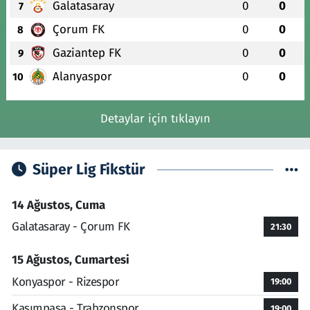
Galatasaray
0
0
7
Çorum FK
0
0
8
Gaziantep FK
0
0
9
Alanyaspor
0
0
10
Detaylar için tıklayın
Süper Lig Fikstür
14 Ağustos, Cuma
Galatasaray - Çorum FK
21:30
15 Ağustos, Cumartesi
Konyaspor - Rizespor
19:00
Kasımpaşa - Trabzonspor
19:00