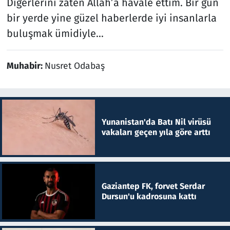
Diğerlerini zaten Allah’a havale ettim. Bir gün
bir yerde yine güzel haberlerde iyi insanlarla
buluşmak ümidiyle...
Muhabir:
Nusret Odabaş
Yunanistan'da Batı Nil virüsü
vakaları geçen yıla göre arttı
Gaziantep FK, forvet Serdar
Dursun'u kadrosuna kattı