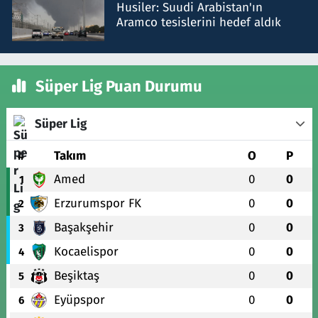
Husiler: Suudi Arabistan'ın
Aramco tesislerini hedef aldık
Süper Lig Puan Durumu
Süper Lig
#
Takım
O
P
Amed
0
0
1
Erzurumspor FK
0
0
2
Başakşehir
0
0
3
Kocaelispor
0
0
4
Beşiktaş
0
0
5
Eyüpspor
0
0
6