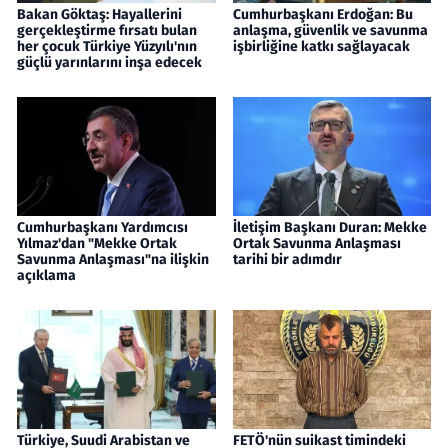
Bakan Göktaş: Hayallerini
Cumhurbaşkanı Erdoğan: Bu
gerçekleştirme fırsatı bulan
anlaşma, güvenlik ve savunma
her çocuk Türkiye Yüzyılı'nın
işbirliğine katkı sağlayacak
güçlü yarınlarını inşa edecek
Cumhurbaşkanı Yardımcısı
İletişim Başkanı Duran: Mekke
Yılmaz'dan "Mekke Ortak
Ortak Savunma Anlaşması
Savunma Anlaşması"na ilişkin
tarihi bir adımdır
açıklama
Türkiye, Suudi Arabistan ve
FETÖ'nün suikast timindeki