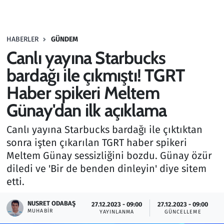
Gündem
HABERLER
GÜNDEM
Haber
Canlı yayına Starbucks
Kültür Sanat
bardağı ile çıkmıştı! TGRT
Haber spikeri Meltem
Kurumsal Haberler
Günay'dan ilk açıklama
Lezzet Durağı
Canlı yayına Starbucks bardağı ile çıktıktan
sonra işten çıkarılan TGRT haber spikeri
Memur ve Kamu
Meltem Günay sessizliğini bozdu. Günay özür
diledi ve 'Bir de benden dinleyin' diye sitem
Otomobil
etti.
Oyun
NUSRET ODABAŞ
27.12.2023 - 09:00
27.12.2023 - 09:00
MUHABIR
YAYINLANMA
GÜNCELLEME
Ramazan