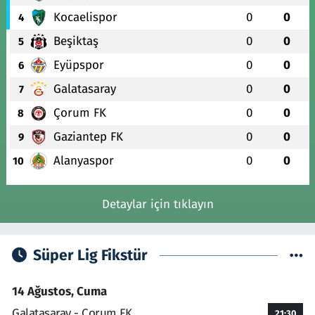
Kocaelispor
0
0
4
Beşiktaş
0
0
5
Eyüpspor
0
0
6
Galatasaray
0
0
7
Çorum FK
0
0
8
Gaziantep FK
0
0
9
Alanyaspor
0
0
10
Detaylar için tıklayın
Süper Lig Fikstür
14 Ağustos, Cuma
Galatasaray - Çorum FK
21:30