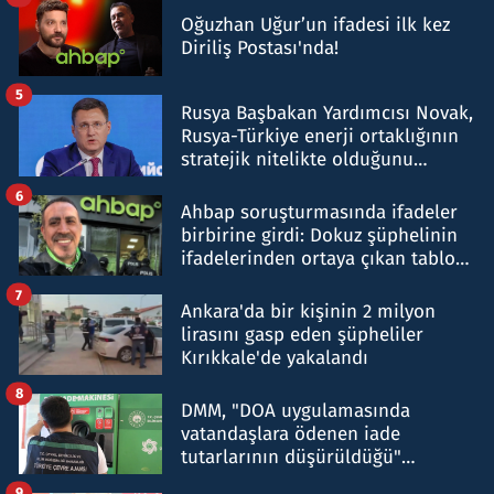
Oğuzhan Uğur’un ifadesi ilk kez
Diriliş Postası'nda!
5
Rusya Başbakan Yardımcısı Novak,
Rusya-Türkiye enerji ortaklığının
stratejik nitelikte olduğunu
belirtti
6
Ahbap soruşturmasında ifadeler
birbirine girdi: Dokuz şüphelinin
ifadelerinden ortaya çıkan tablo
şok etti
7
Ankara'da bir kişinin 2 milyon
lirasını gasp eden şüpheliler
Kırıkkale'de yakalandı
8
DMM, "DOA uygulamasında
vatandaşlara ödenen iade
tutarlarının düşürüldüğü"
iddiasını yalanladı
9