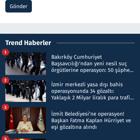
Gönder
Trend Haberler
1
Bakırköy Cumhuriyet
Başsavcılığı'ndan yeni nesil suç
örgütlerine operasyon: 50 şüpheli
hakkında gözaltı kararı
2
İzmir merkezli yasa dışı bahis
operasyonunda 34 gözaltı:
Yaklaşık 2 Milyar liralık para trafiği
tespit edildi
3
İzmit Belediyesi'ne operasyon!
Başkan Fatma Kaplan Hürriyet ve
eşi gözaltına alındı
4