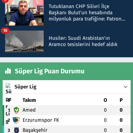
Tutuklanan CHP Silivri İlçe
Başkanı Bulut'un hesabında
milyonluk para trafiğine: Patron
talimat verdi, ben gönderdim
10
Husiler: Suudi Arabistan'ın
Aramco tesislerini hedef aldık
Süper Lig Puan Durumu
Süper Lig
#
Takım
O
P
Amed
0
0
1
Erzurumspor FK
0
0
2
Başakşehir
0
0
3