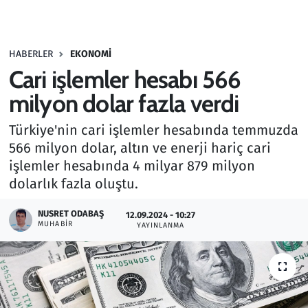
Gündem
HABERLER
EKONOMI
Haber
Cari işlemler hesabı 566
Kültür Sanat
milyon dolar fazla verdi
Türkiye'nin cari işlemler hesabında temmuzda
Kurumsal Haberler
566 milyon dolar, altın ve enerji hariç cari
işlemler hesabında 4 milyar 879 milyon
Lezzet Durağı
dolarlık fazla oluştu.
Memur ve Kamu
NUSRET ODABAŞ
12.09.2024 - 10:27
MUHABIR
YAYINLANMA
Otomobil
Oyun
Ramazan