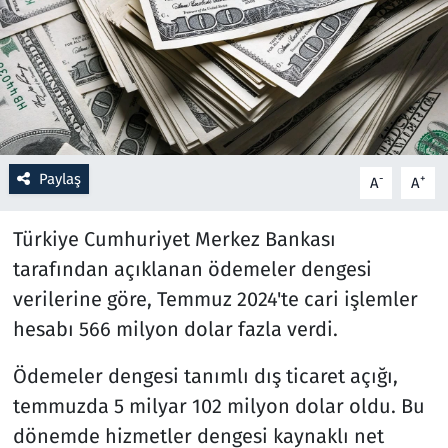
Resmi İlanlar
Rüya Tabirleri
Sağlık
Paylaş
-
+
A
A
Savunma Sanayi
Türkiye Cumhuriyet Merkez Bankası
Seçim 2023
tarafından açıklanan ödemeler dengesi
verilerine göre, Temmuz 2024'te cari işlemler
Spor
hesabı 566 milyon dolar fazla verdi.
Teknoloji ve Bilim
Ödemeler dengesi tanımlı dış ticaret açığı,
Televizyon
temmuzda 5 milyar 102 milyon dolar oldu. Bu
dönemde hizmetler dengesi kaynaklı net