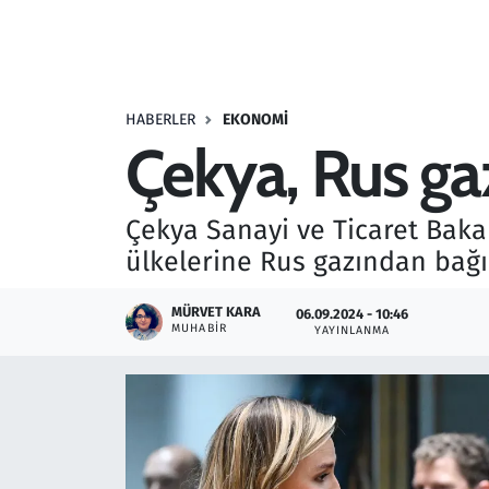
Resmi İlanlar
Rüya Tabirleri
HABERLER
EKONOMI
Çekya, Rus gaz
Sağlık
Savunma Sanayi
Çekya Sanayi ve Ticaret Baka
ülkelerine Rus gazından bağı
Seçim 2023
MÜRVET KARA
06.09.2024 - 10:46
Spor
MUHABIR
YAYINLANMA
Teknoloji ve Bilim
Televizyon