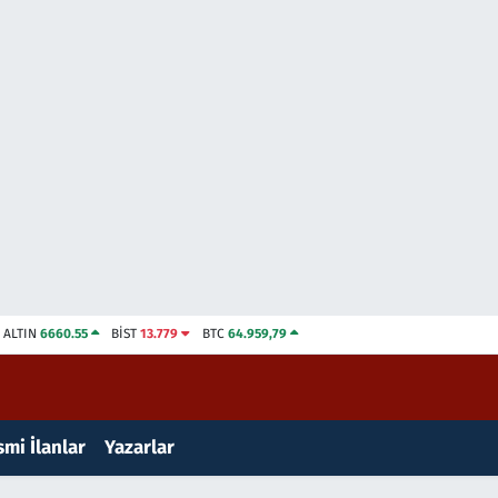
ALTIN
6660.55
BİST
13.779
BTC
64.959,79
mi İlanlar
Yazarlar