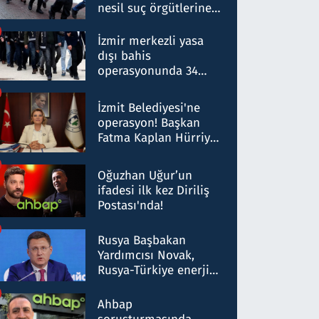
nesil suç örgütlerine
operasyon: 50 şüpheli
hakkında gözaltı kararı
İzmir merkezli yasa
dışı bahis
operasyonunda 34
gözaltı: Yaklaşık 2
Milyar liralık para
İzmit Belediyesi'ne
trafiği tespit edildi
operasyon! Başkan
Fatma Kaplan Hürriyet
ve eşi gözaltına alındı
Oğuzhan Uğur’un
ifadesi ilk kez Diriliş
Postası'nda!
Rusya Başbakan
Yardımcısı Novak,
Rusya-Türkiye enerji
ortaklığının stratejik
nitelikte olduğunu
Ahbap
belirtti