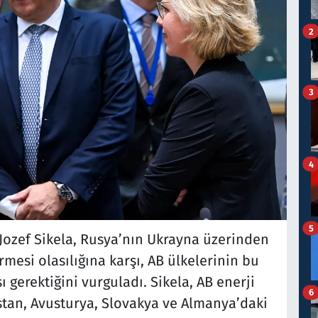
2
3
4
5
 Jozef Sikela, Rusya’nın Ukrayna üzerinden
mesi olasılığına karşı, AB ülkelerinin bu
ı gerektiğini vurguladı. Sikela, AB enerji
6
tan, Avusturya, Slovakya ve Almanya’daki