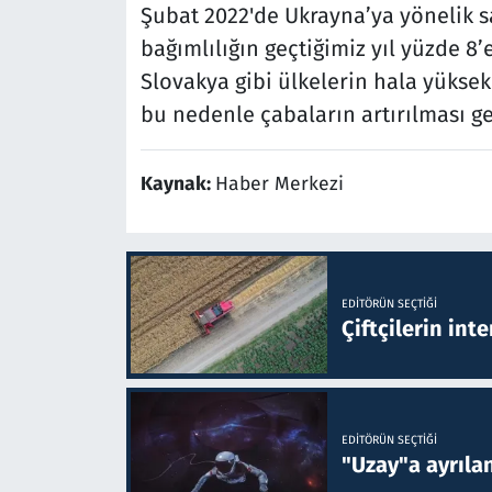
Şubat 2022'de Ukrayna’ya yönelik s
bağımlılığın geçtiğimiz yıl yüzde 8’
Slovakya gibi ülkelerin hala yükse
bu nedenle çabaların artırılması ge
Kaynak:
Haber Merkezi
EDITÖRÜN SEÇTIĞI
Çiftçilerin inte
EDITÖRÜN SEÇTIĞI
"Uzay"a ayrılan