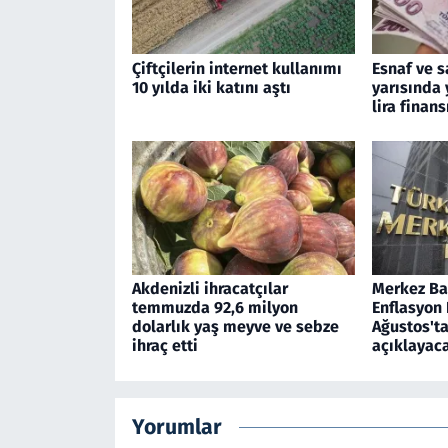
Çiftçilerin internet kullanımı
Esnaf ve s
10 yılda iki katını aştı
yarısında 
lira finan
Akdenizli ihracatçılar
Merkez Ban
temmuzda 92,6 milyon
Enflasyon
dolarlık yaş meyve ve sebze
Ağustos'ta
ihraç etti
açıklayac
Yorumlar