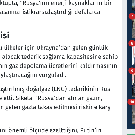
tupta, "Rusya'nın enerji kaynaklarını bir
asamızı istikrarsızlaştırdığı defalarca
7
isi
8
ı ülkeler için Ukrayna’dan gelen günlük
 alacak tedarik sağlama kapasitesine sahip
nın gaz depolama ücretlerini kaldırmasının
9
ylaştıracağını vurguladı.
laştırılmış doğalgaz (LNG) tedarikinin Rus
e etti. Sikela, "Rusya’dan alınan gazın,
10
n gelen gazla takas edilmesi riskine karşı
ını önemli ölçüde azalttığını, Putin’in