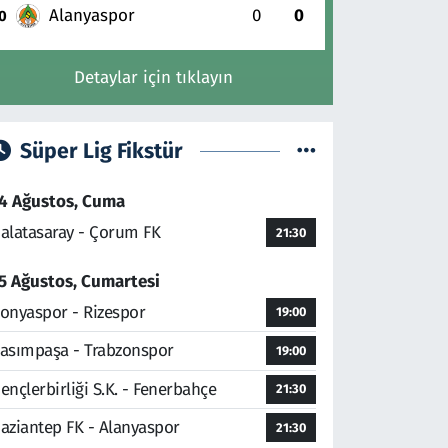
Alanyaspor
0
0
0
Detaylar için tıklayın
Süper Lig Fikstür
4 Ağustos, Cuma
alatasaray - Çorum FK
21:30
5 Ağustos, Cumartesi
onyaspor - Rizespor
19:00
asımpaşa - Trabzonspor
19:00
ençlerbirliği S.K. - Fenerbahçe
21:30
aziantep FK - Alanyaspor
21:30