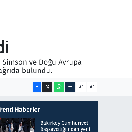
di
ri Simson ve Doğu Avrupa
çağrıda bulundu.
-
+
A
A
Trend Haberler
Bakırköy Cumhuriyet
Başsavcılığı'ndan yeni