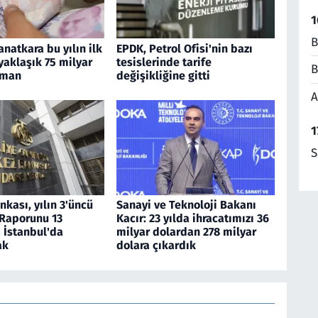
1
B
anatkara bu yılın ilk
EPDK, Petrol Ofisi'nin bazı
yaklaşık 75 milyar
tesislerinde tarife
B
sman
değişikliğine gitti
A
1
S
kası, yılın 3'üncü
Sanayi ve Teknoloji Bakanı
 Raporunu 13
Kacır: 23 yılda ihracatımızı 36
 İstanbul'da
milyar dolardan 278 milyar
ak
dolara çıkardık