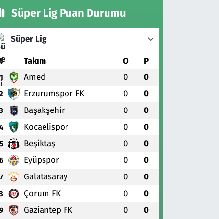
Süper Lig Puan Durumu
Süper Lig
#
Takım
O
P
Amed
0
0
1
Erzurumspor FK
0
0
2
Başakşehir
0
0
3
Kocaelispor
0
0
4
Beşiktaş
0
0
5
Eyüpspor
0
0
6
Galatasaray
0
0
7
Çorum FK
0
0
8
Gaziantep FK
0
0
9