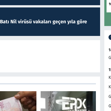
1
atı Nil virüsü vakaları geçen yıla göre
1
G
1
K
K
G
G