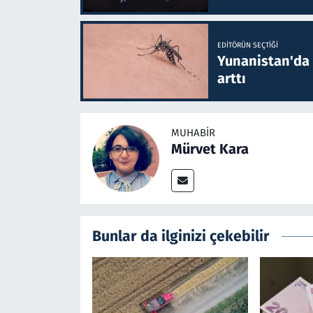
EDITÖRÜN SEÇTIĞI
Yunanistan'da B
arttı
MUHABIR
Mürvet Kara
Bunlar da ilginizi çekebilir