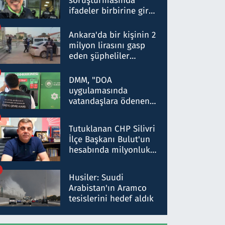
soruşturmasında
ifadeler birbirine girdi:
Dokuz şüphelinin
ifadelerinden ortaya
Ankara'da bir kişinin 2
çıkan tablo şok etti
milyon lirasını gasp
eden şüpheliler
Kırıkkale'de yakalandı
DMM, "DOA
uygulamasında
vatandaşlara ödenen
iade tutarlarının
düşürüldüğü" iddiasını
Tutuklanan CHP Silivri
yalanladı
İlçe Başkanı Bulut'un
hesabında milyonluk
para trafiğine: Patron
talimat verdi, ben
Husiler: Suudi
gönderdim
Arabistan'ın Aramco
tesislerini hedef aldık