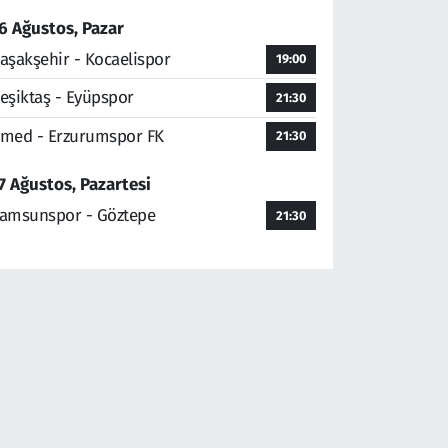
6 Ağustos, Pazar
aşakşehir - Kocaelispor
19:00
eşiktaş - Eyüpspor
21:30
med - Erzurumspor FK
21:30
7 Ağustos, Pazartesi
amsunspor - Göztepe
21:30