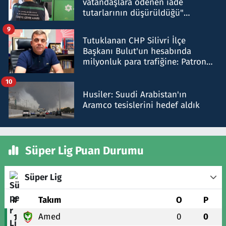
vatandaşlara ödenen iade
tutarlarının düşürüldüğü"
iddiasını yalanladı
9
Tutuklanan CHP Silivri İlçe
Başkanı Bulut'un hesabında
milyonluk para trafiğine: Patron
talimat verdi, ben gönderdim
10
Husiler: Suudi Arabistan'ın
Aramco tesislerini hedef aldık
Süper Lig Puan Durumu
Süper Lig
#
Takım
O
P
Amed
0
0
1