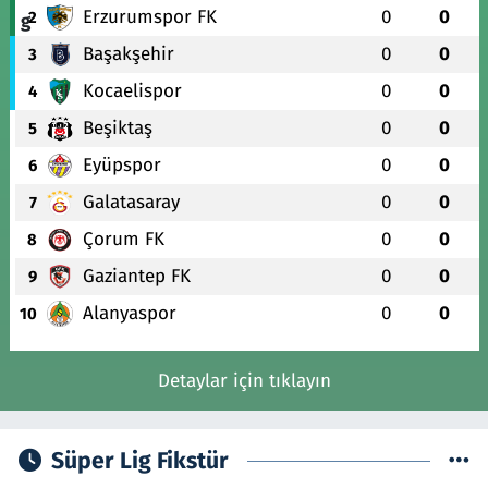
Erzurumspor FK
0
0
2
Başakşehir
0
0
3
Kocaelispor
0
0
4
Beşiktaş
0
0
5
Eyüpspor
0
0
6
Galatasaray
0
0
7
Çorum FK
0
0
8
Gaziantep FK
0
0
9
Alanyaspor
0
0
10
Detaylar için tıklayın
Süper Lig Fikstür