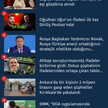
eşi gözaltına alındı
4
Oğuzhan Uğur’un ifadesi ilk kez
Diriliş Postası'nda!
5
Rusya Başbakan Yardımcısı Novak,
Rusya-Türkiye enerji ortaklığının
stratejik nitelikte olduğunu
belirtti
6
Ahbap soruşturmasında ifadeler
birbirine girdi: Dokuz şüphelinin
ifadelerinden ortaya çıkan tablo
şok etti
7
Ankara'da bir kişinin 2 milyon
lirasını gasp eden şüpheliler
Kırıkkale'de yakalandı
8
DMM, "DOA uygulamasında