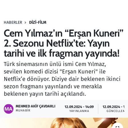
Gündem
HABERLER
DIZI-FILM
Haber
Cem Yılmaz’ın “Erşan Kuneri”
Kültür Sanat
2. Sezonu Netflix’te: Yayın
tarihi ve ilk fragman yayında!
Kurumsal Haberler
Türk sinemasının ünlü ismi Cem Yılmaz,
Lezzet Durağı
sevilen komedi dizisi "Erşan Kuneri" ile
Netflix’e dönüyor. Diziye dair beklenen ikinci
Memur ve Kamu
sezon fragmanı yayınlandı ve merakla
beklenen yayın tarihi açıklandı.
Otomobil
MEHMED AKIF ÇAVDARLI
12.09.2024 - 14:09
12.09.2024 - 14
MUHABIR
Oyun
YAYINLANMA
GÜNCELLEME
Ramazan