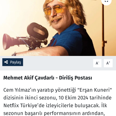
Resmi İlanlar
Rüya Tabirleri
Sağlık
Savunma Sanayi
Paylaş
-
+
A
A
Seçim 2023
Mehmet Akif Çavdarlı - Diriliş Postası
Spor
Cem Yılmaz’ın yaratıp yönettiği "Erşan Kuneri"
Teknoloji ve Bilim
dizisinin ikinci sezonu, 10 Ekim 2024 tarihinde
Televizyon
Netflix Türkiye’de izleyicilerle buluşacak. İlk
sezonun başarılı performansının ardından,