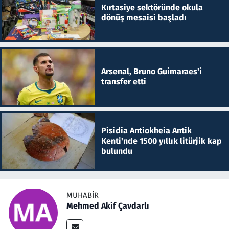
Kırtasiye sektöründe okula
dönüş mesaisi başladı
Arsenal, Bruno Guimaraes'i
transfer etti
Pisidia Antiokheia Antik
Kenti'nde 1500 yıllık litürjik kap
bulundu
MUHABIR
Mehmed Akif Çavdarlı