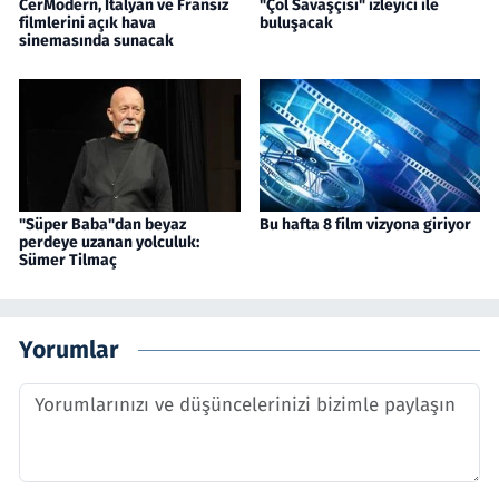
CerModern, İtalyan ve Fransız
"Çöl Savaşçısı" izleyici ile
filmlerini açık hava
buluşacak
sinemasında sunacak
"Süper Baba"dan beyaz
Bu hafta 8 film vizyona giriyor
perdeye uzanan yolculuk:
Sümer Tilmaç
Yorumlar