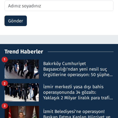
Gönder
Trend Haberler
1
Bakırköy Cumhuriyet
Başsavcılığı'ndan yeni nesil suç
örgütlerine operasyon: 50 şüpheli
hakkında gözaltı kararı
2
İzmir merkezli yasa dışı bahis
operasyonunda 34 gözaltı:
Yaklaşık 2 Milyar liralık para trafiği
tespit edildi
3
İzmit Belediyesi'ne operasyon!
Başkan Fatma Kaplan Hürriyet ve