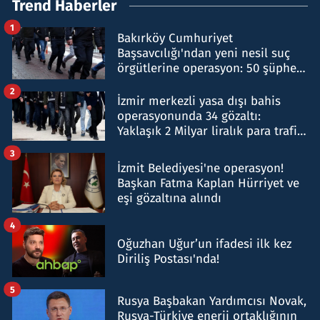
Trend Haberler
1
Bakırköy Cumhuriyet
Başsavcılığı'ndan yeni nesil suç
örgütlerine operasyon: 50 şüpheli
hakkında gözaltı kararı
2
İzmir merkezli yasa dışı bahis
operasyonunda 34 gözaltı:
Yaklaşık 2 Milyar liralık para trafiği
tespit edildi
3
İzmit Belediyesi'ne operasyon!
Başkan Fatma Kaplan Hürriyet ve
eşi gözaltına alındı
4
Oğuzhan Uğur’un ifadesi ilk kez
Diriliş Postası'nda!
5
Rusya Başbakan Yardımcısı Novak,
Rusya-Türkiye enerji ortaklığının