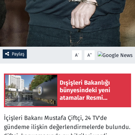
Resmi İlanlar
Rüya Tabirleri
Sağlık
Paylaş
-
+
A
A
Savunma Sanayi
Seçim 2023
Dışişleri Bakanlığı
bünyesindeki yeni
Spor
atamalar Resmi
Gazete'de yayımlandı
Teknoloji ve Bilim
İçişleri Bakanı Mustafa Çiftçi, 24 TV'de
Televizyon
gündeme ilişkin değerlendirmelerde bulundu.