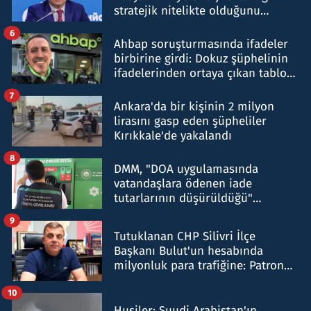
stratejik nitelikte olduğunu
belirtti
6
Ahbap soruşturmasında ifadeler
birbirine girdi: Dokuz şüphelinin
ifadelerinden ortaya çıkan tablo
şok etti
7
Ankara'da bir kişinin 2 milyon
lirasını gasp eden şüpheliler
Kırıkkale'de yakalandı
8
DMM, "DOA uygulamasında
vatandaşlara ödenen iade
tutarlarının düşürüldüğü"
iddiasını yalanladı
9
Tutuklanan CHP Silivri İlçe
Başkanı Bulut'un hesabında
milyonluk para trafiğine: Patron
talimat verdi, ben gönderdim
10
Husiler: Suudi Arabistan'ın