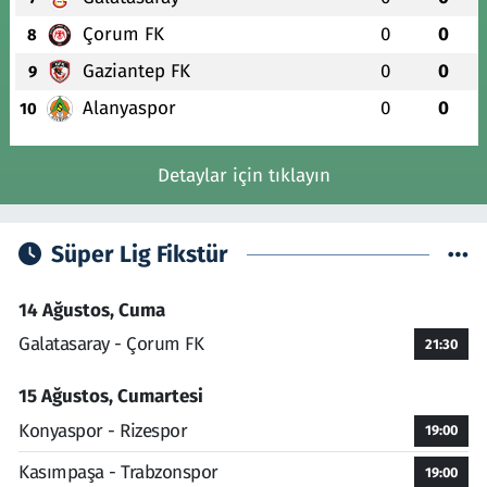
Çorum FK
0
0
8
Gaziantep FK
0
0
9
Alanyaspor
0
0
10
Detaylar için tıklayın
Süper Lig Fikstür
14 Ağustos, Cuma
Galatasaray - Çorum FK
21:30
15 Ağustos, Cumartesi
Konyaspor - Rizespor
19:00
Kasımpaşa - Trabzonspor
19:00