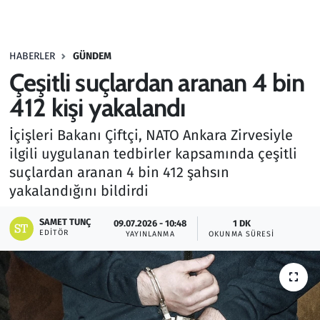
Gündem
HABERLER
GÜNDEM
Haber
Çeşitli suçlardan aranan 4 bin
Kültür Sanat
412 kişi yakalandı
İçişleri Bakanı Çiftçi, NATO Ankara Zirvesiyle
Kurumsal Haberler
ilgili uygulanan tedbirler kapsamında çeşitli
suçlardan aranan 4 bin 412 şahsın
Lezzet Durağı
yakalandığını bildirdi
Memur ve Kamu
SAMET TUNÇ
09.07.2026 - 10:48
1 DK
EDITÖR
YAYINLANMA
OKUNMA SÜRESI
Otomobil
Oyun
Ramazan