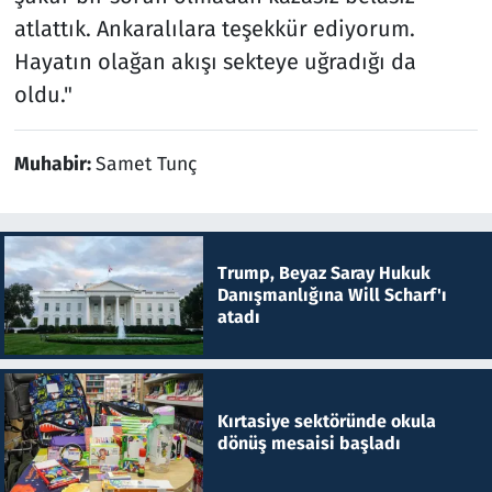
atlattık. Ankaralılara teşekkür ediyorum.
Hayatın olağan akışı sekteye uğradığı da
oldu."
Muhabir:
Samet Tunç
Trump, Beyaz Saray Hukuk
Danışmanlığına Will Scharf'ı
atadı
Kırtasiye sektöründe okula
dönüş mesaisi başladı