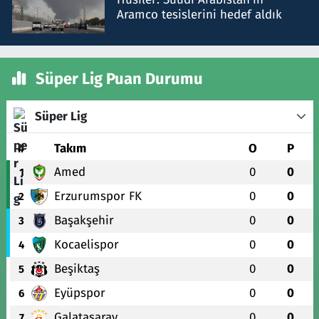
Aramco tesislerini hedef aldık
Süper Lig Puan Durumu
Süper Lig
#
Takım
O
P
Amed
0
0
1
Erzurumspor FK
0
0
2
Başakşehir
0
0
3
Kocaelispor
0
0
4
Beşiktaş
0
0
5
Eyüpspor
0
0
6
Galatasaray
0
0
7