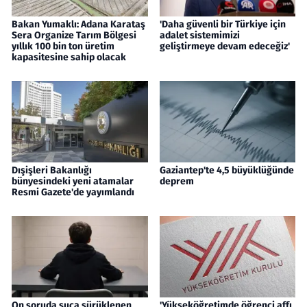
Bakan Yumaklı: Adana Karataş
'Daha güvenli bir Türkiye için
Sera Organize Tarım Bölgesi
adalet sistemimizi
yıllık 100 bin ton üretim
geliştirmeye devam edeceğiz'
kapasitesine sahip olacak
Dışişleri Bakanlığı
Gaziantep'te 4,5 büyüklüğünde
bünyesindeki yeni atamalar
deprem
Resmi Gazete'de yayımlandı
On soruda suça sürüklenen
'Yükseköğretimde öğrenci affı