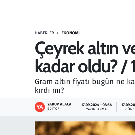
Resmi İlanlar
Rüya Tabirleri
HABERLER
EKONOMI
Çeyrek altın ve
Sağlık
kadar oldu? /
Savunma Sanayi
Seçim 2023
Gram altın fiyatı bugün ne kad
kırdı mı?
Spor
YAKUP ALACA
17.09.2024 - 08:54
17.09.20
Teknoloji ve Bilim
EDITÖR
YAYINLANMA
GÜNC
Televizyon