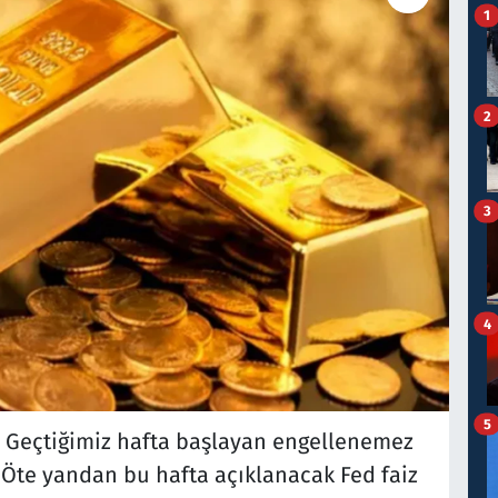
1
2
3
4
5
yor. Geçtiğimiz hafta başlayan engellenemez
 Öte yandan bu hafta açıklanacak Fed faiz