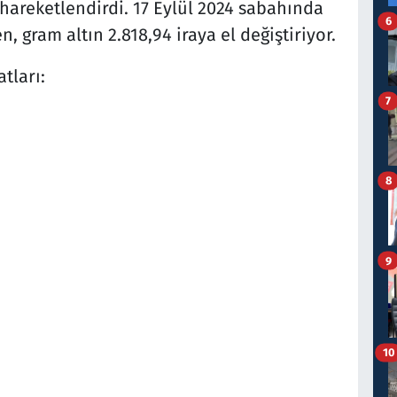
 hareketlendirdi. 17 Eylül 2024 sabahında
6
n, gram altın 2.818,94 iraya el değiştiriyor.
tları:
7
8
9
10