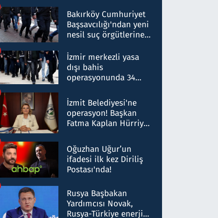
Bakırköy Cumhuriyet
Başsavcılığı'ndan yeni
nesil suç örgütlerine
operasyon: 50 şüpheli
hakkında gözaltı kararı
İzmir merkezli yasa
dışı bahis
operasyonunda 34
gözaltı: Yaklaşık 2
Milyar liralık para
İzmit Belediyesi'ne
trafiği tespit edildi
operasyon! Başkan
Fatma Kaplan Hürriyet
ve eşi gözaltına alındı
Oğuzhan Uğur’un
ifadesi ilk kez Diriliş
Postası'nda!
Rusya Başbakan
Yardımcısı Novak,
Rusya-Türkiye enerji