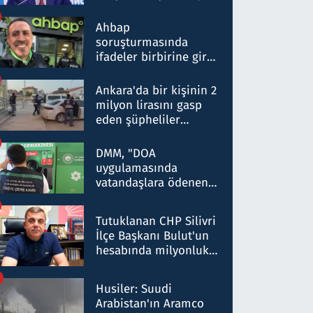
ortaklığının stratejik
nitelikte olduğunu
Ahbap
belirtti
soruşturmasında
ifadeler birbirine girdi:
Dokuz şüphelinin
ifadelerinden ortaya
Ankara'da bir kişinin 2
çıkan tablo şok etti
milyon lirasını gasp
eden şüpheliler
Kırıkkale'de yakalandı
DMM, "DOA
uygulamasında
vatandaşlara ödenen
iade tutarlarının
düşürüldüğü" iddiasını
Tutuklanan CHP Silivri
yalanladı
İlçe Başkanı Bulut'un
hesabında milyonluk
para trafiğine: Patron
talimat verdi, ben
Husiler: Suudi
gönderdim
Arabistan'ın Aramco