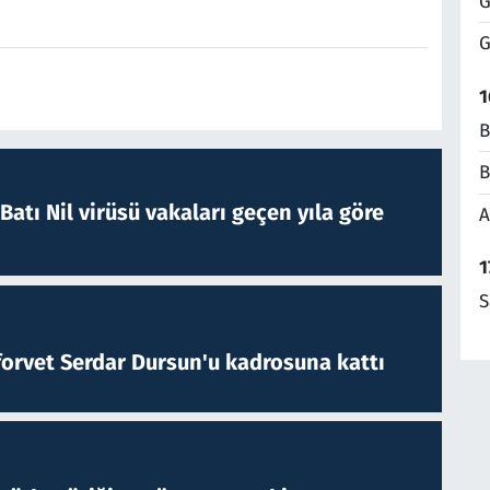
G
G
1
B
B
atı Nil virüsü vakaları geçen yıla göre
A
1
S
forvet Serdar Dursun'u kadrosuna kattı