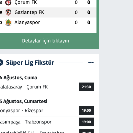
Çorum FK
0
0
8
Gaziantep FK
0
0
9
Alanyaspor
0
0
0
Detaylar için tıklayın
Süper Lig Fikstür
4 Ağustos, Cuma
alatasaray - Çorum FK
21:30
5 Ağustos, Cumartesi
onyaspor - Rizespor
19:00
asımpaşa - Trabzonspor
19:00