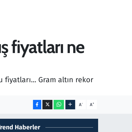
ş fiyatları ne
fiyatları... Gram altın rekor
-
+
A
A
Trend Haberler