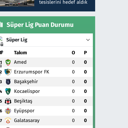
tesislerini hedef aldık
Süper Lig Puan Durumu
Süper Lig
#
Takım
O
P
Amed
0
0
1
Erzurumspor FK
0
0
2
Başakşehir
0
0
3
Kocaelispor
0
0
4
Beşiktaş
0
0
5
Eyüpspor
0
0
6
Galatasaray
0
0
7