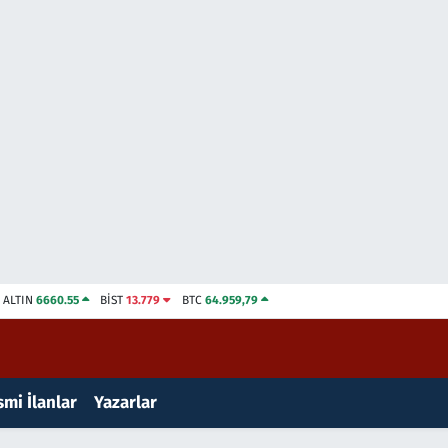
ALTIN
6660.55
BİST
13.779
BTC
64.959,79
mi İlanlar
Yazarlar