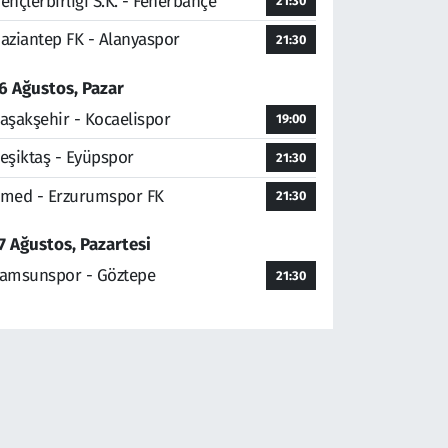
ençlerbirliği S.K. - Fenerbahçe
21:30
aziantep FK - Alanyaspor
21:30
6 Ağustos, Pazar
aşakşehir - Kocaelispor
19:00
eşiktaş - Eyüpspor
21:30
med - Erzurumspor FK
21:30
7 Ağustos, Pazartesi
amsunspor - Göztepe
21:30