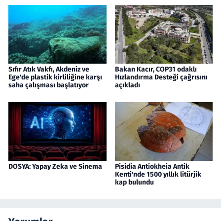
Sıfır Atık Vakfı, Akdeniz ve
Bakan Kacır, COP31 odaklı
Ege'de plastik kirliliğine karşı
Hızlandırma Desteği çağrısını
saha çalışması başlatıyor
açıkladı
DOSYA: Yapay Zeka ve Sinema
Pisidia Antiokheia Antik
Kenti'nde 1500 yıllık litürjik
kap bulundu