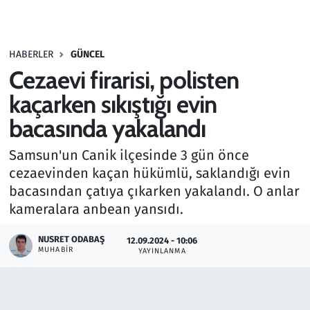
Gündem
HABERLER
GÜNCEL
Haber
Cezaevi firarisi, polisten
Kültür Sanat
kaçarken sıkıştığı evin
bacasında yakalandı
Kurumsal Haberler
Samsun'un Canik ilçesinde 3 gün önce
Lezzet Durağı
cezaevinden kaçan hükümlü, saklandığı evin
bacasından çatıya çıkarken yakalandı. O anlar
Memur ve Kamu
kameralara anbean yansıdı.
Otomobil
NUSRET ODABAŞ
12.09.2024 - 10:06
MUHABIR
YAYINLANMA
Oyun
Ramazan