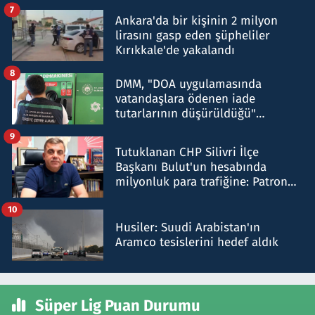
şok etti
7
Ankara'da bir kişinin 2 milyon
lirasını gasp eden şüpheliler
Kırıkkale'de yakalandı
8
DMM, "DOA uygulamasında
vatandaşlara ödenen iade
tutarlarının düşürüldüğü"
iddiasını yalanladı
9
Tutuklanan CHP Silivri İlçe
Başkanı Bulut'un hesabında
milyonluk para trafiğine: Patron
talimat verdi, ben gönderdim
10
Husiler: Suudi Arabistan'ın
Aramco tesislerini hedef aldık
Süper Lig Puan Durumu