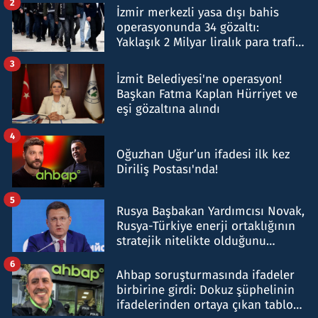
2
İzmir merkezli yasa dışı bahis
operasyonunda 34 gözaltı:
Yaklaşık 2 Milyar liralık para trafiği
tespit edildi
3
İzmit Belediyesi'ne operasyon!
Başkan Fatma Kaplan Hürriyet ve
eşi gözaltına alındı
4
Oğuzhan Uğur’un ifadesi ilk kez
Diriliş Postası'nda!
5
Rusya Başbakan Yardımcısı Novak,
Rusya-Türkiye enerji ortaklığının
stratejik nitelikte olduğunu
belirtti
6
Ahbap soruşturmasında ifadeler
birbirine girdi: Dokuz şüphelinin
ifadelerinden ortaya çıkan tablo