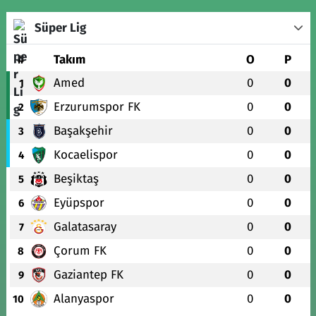
Süper Lig
#
Takım
O
P
Amed
0
0
1
Erzurumspor FK
0
0
2
Başakşehir
0
0
3
Kocaelispor
0
0
4
Beşiktaş
0
0
5
Eyüpspor
0
0
6
Galatasaray
0
0
7
Çorum FK
0
0
8
Gaziantep FK
0
0
9
Alanyaspor
0
0
10