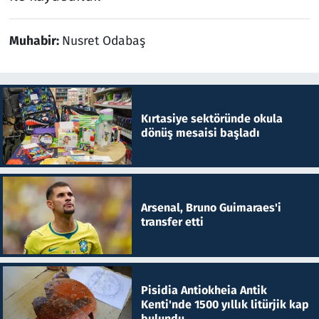
Muhabir:
Nusret Odabaş
Kırtasiye sektöründe okula
dönüş mesaisi başladı
Arsenal, Bruno Guimaraes'i
transfer etti
Pisidia Antiokheia Antik
Kenti'nde 1500 yıllık litürjik kap
bulundu