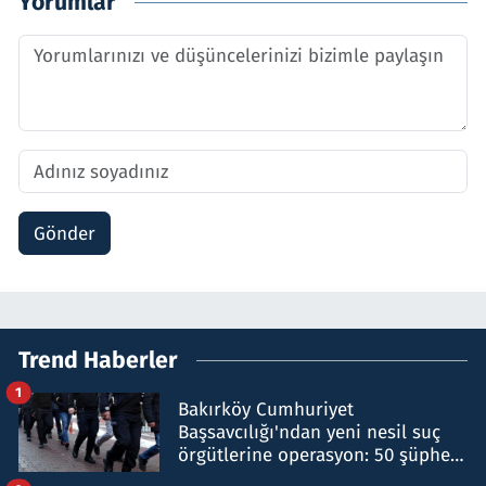
Yorumlar
Gönder
Trend Haberler
1
Bakırköy Cumhuriyet
Başsavcılığı'ndan yeni nesil suç
örgütlerine operasyon: 50 şüpheli
hakkında gözaltı kararı