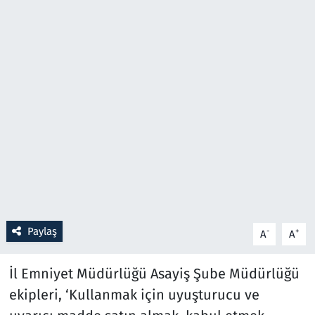
Resmi İlanlar
Rüya Tabirleri
Sağlık
Savunma Sanayi
Seçim 2023
Spor
Paylaş
-
+
A
A
Teknoloji ve Bilim
İl Emniyet Müdürlüğü Asayiş Şube Müdürlüğü
Televizyon
ekipleri, ‘Kullanmak için uyuşturucu ve