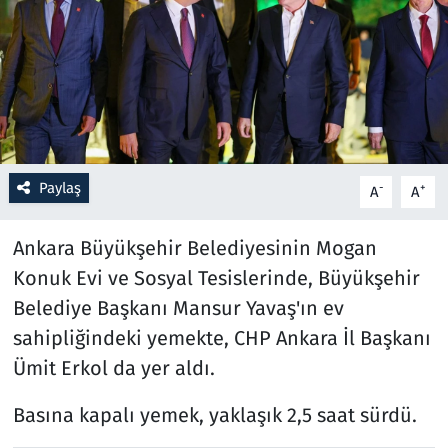
Resmi İlanlar
Rüya Tabirleri
Sağlık
Paylaş
-
+
A
A
Savunma Sanayi
Ankara Büyükşehir Belediyesinin Mogan
Seçim 2023
Konuk Evi ve Sosyal Tesislerinde, Büyükşehir
Spor
Belediye Başkanı Mansur Yavaş'ın ev
sahipliğindeki yemekte, CHP Ankara İl Başkanı
Teknoloji ve Bilim
Ümit Erkol da yer aldı.
Televizyon
Basına kapalı yemek, yaklaşık 2,5 saat sürdü.