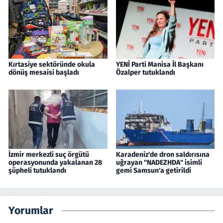
Kırtasiye sektöründe okula
YENİ Parti Manisa İl Başkanı
dönüş mesaisi başladı
Özalper tutuklandı
İzmir merkezli suç örgütü
Karadeniz'de dron saldırısına
operasyonunda yakalanan 28
uğrayan "NADEZHDA" isimli
şüpheli tutuklandı
gemi Samsun'a getirildi
Yorumlar