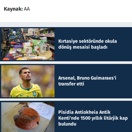
Kaynak:
AA
Kırtasiye sektöründe okula
dönüş mesaisi başladı
Arsenal, Bruno Guimaraes'i
transfer etti
Pisidia Antiokheia Antik
Kenti'nde 1500 yıllık litürjik kap
bulundu