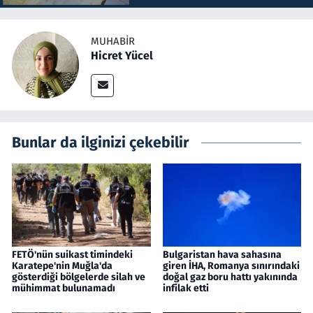
MUHABIR
Hicret Yücel
Bunlar da ilginizi çekebilir
FETÖ'nün suikast timindeki
Bulgaristan hava sahasına
Karatepe'nin Muğla'da
giren İHA, Romanya sınırındaki
gösterdiği bölgelerde silah ve
doğal gaz boru hattı yakınında
mühimmat bulunamadı
infilak etti