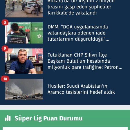
Ankara'da bir kişinin 2 milyon
lirasını gasp eden şüpheliler
Kırıkkale'de yakalandı
8
DMM, "DOA uygulamasında
vatandaşlara ödenen iade
tutarlarının düşürüldüğü"
iddiasını yalanladı
9
Tutuklanan CHP Silivri İlçe
Başkanı Bulut'un hesabında
milyonluk para trafiğine: Patron
talimat verdi, ben gönderdim
10
Husiler: Suudi Arabistan'ın
Aramco tesislerini hedef aldık
Süper Lig Puan Durumu