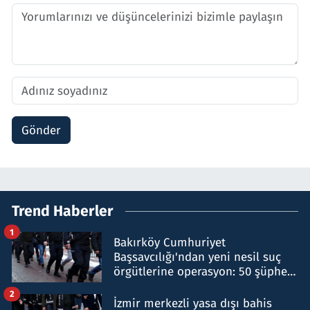
Gönder
Trend Haberler
1
Bakırköy Cumhuriyet
Başsavcılığı'ndan yeni nesil suç
örgütlerine operasyon: 50 şüpheli
hakkında gözaltı kararı
2
İzmir merkezli yasa dışı bahis