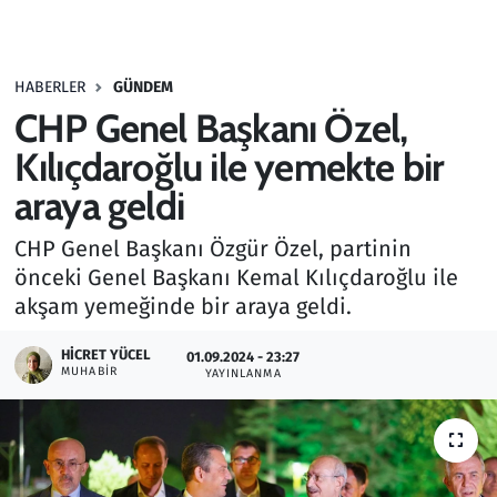
Gündem
HABERLER
GÜNDEM
Haber
CHP Genel Başkanı Özel,
Kültür Sanat
Kılıçdaroğlu ile yemekte bir
araya geldi
Kurumsal Haberler
CHP Genel Başkanı Özgür Özel, partinin
Lezzet Durağı
önceki Genel Başkanı Kemal Kılıçdaroğlu ile
akşam yemeğinde bir araya geldi.
Memur ve Kamu
HICRET YÜCEL
01.09.2024 - 23:27
MUHABIR
YAYINLANMA
Otomobil
Oyun
Ramazan