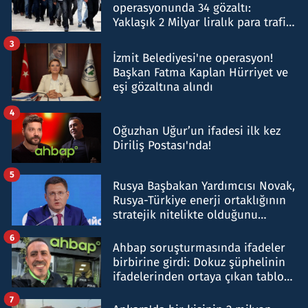
operasyonunda 34 gözaltı:
Yaklaşık 2 Milyar liralık para trafiği
tespit edildi
3
İzmit Belediyesi'ne operasyon!
Başkan Fatma Kaplan Hürriyet ve
eşi gözaltına alındı
4
Oğuzhan Uğur’un ifadesi ilk kez
Diriliş Postası'nda!
5
Rusya Başbakan Yardımcısı Novak,
Rusya-Türkiye enerji ortaklığının
stratejik nitelikte olduğunu
belirtti
6
Ahbap soruşturmasında ifadeler
birbirine girdi: Dokuz şüphelinin
ifadelerinden ortaya çıkan tablo
şok etti
7