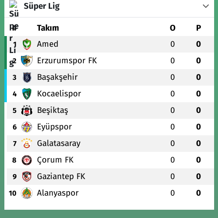
Süper Lig
#
Takım
O
P
Amed
0
0
1
Erzurumspor FK
0
0
2
Başakşehir
0
0
3
Kocaelispor
0
0
4
Beşiktaş
0
0
5
Eyüpspor
0
0
6
Galatasaray
0
0
7
Çorum FK
0
0
8
Gaziantep FK
0
0
9
Alanyaspor
0
0
10