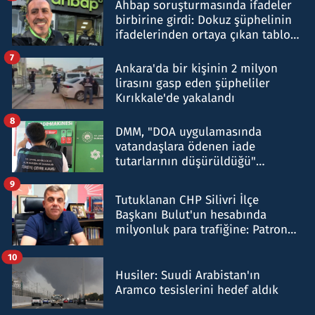
Ahbap soruşturmasında ifadeler
birbirine girdi: Dokuz şüphelinin
ifadelerinden ortaya çıkan tablo
şok etti
7
Ankara'da bir kişinin 2 milyon
lirasını gasp eden şüpheliler
Kırıkkale'de yakalandı
8
DMM, "DOA uygulamasında
vatandaşlara ödenen iade
tutarlarının düşürüldüğü"
iddiasını yalanladı
9
Tutuklanan CHP Silivri İlçe
Başkanı Bulut'un hesabında
milyonluk para trafiğine: Patron
talimat verdi, ben gönderdim
10
Husiler: Suudi Arabistan'ın
Aramco tesislerini hedef aldık