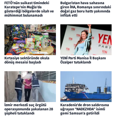
FETÖ'nün suikast timindeki
Bulgaristan hava sahasına
Karatepe'nin Muğla'da
giren İHA, Romanya sınırındaki
gösterdiği bölgelerde silah ve
doğal gaz boru hattı yakınında
mühimmat bulunamadı
infilak etti
Kırtasiye sektöründe okula
YENİ Parti Manisa İl Başkanı
dönüş mesaisi başladı
Özalper tutuklandı
İzmir merkezli suç örgütü
Karadeniz'de dron saldırısına
operasyonunda yakalanan 28
uğrayan "NADEZHDA" isimli
şüpheli tutuklandı
gemi Samsun'a getirildi