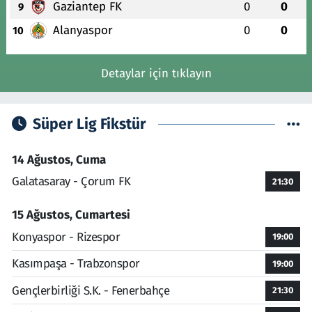
Gaziantep FK
0
0
9
Alanyaspor
0
0
10
Detaylar için tıklayın
Süper Lig Fikstür
14 Ağustos, Cuma
Galatasaray - Çorum FK
21:30
15 Ağustos, Cumartesi
Konyaspor - Rizespor
19:00
Kasımpaşa - Trabzonspor
19:00
Gençlerbirliği S.K. - Fenerbahçe
21:30