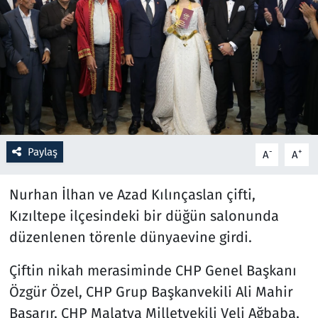
Resmi İlanlar
Rüya Tabirleri
Sağlık
Savunma Sanayi
Paylaş
-
+
A
A
Seçim 2023
Nurhan İlhan ve Azad Kılınçaslan çifti,
Spor
Kızıltepe ilçesindeki bir düğün salonunda
düzenlenen törenle dünyaevine girdi.
Teknoloji ve Bilim
Çiftin nikah merasiminde CHP Genel Başkanı
Televizyon
Özgür Özel, CHP Grup Başkanvekili Ali Mahir
Başarır, CHP Malatya Milletvekili Veli Ağbaba,