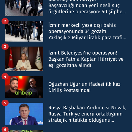
Başsavcılığı'ndan yeni nesil suç
örgütlerine operasyon: 50 şüpheli
hakkında gözaltı kararı
2
İzmir merkezli yasa dışı bahis
operasyonunda 34 gözaltı:
Yaklaşık 2 Milyar liralık para trafiği
tespit edildi
3
İzmit Belediyesi'ne operasyon!
Başkan Fatma Kaplan Hürriyet ve
eşi gözaltına alındı
4
Oğuzhan Uğur’un ifadesi ilk kez
Diriliş Postası'nda!
5
Rusya Başbakan Yardımcısı Novak,
Rusya-Türkiye enerji ortaklığının
stratejik nitelikte olduğunu
belirtti
6