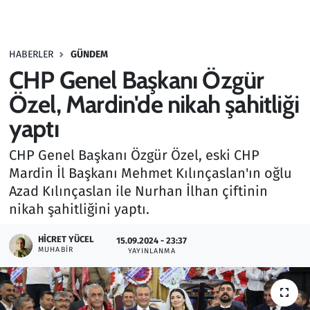
Gündem
HABERLER
GÜNDEM
Haber
CHP Genel Başkanı Özgür
Kültür Sanat
Özel, Mardin'de nikah şahitliği
yaptı
Kurumsal Haberler
CHP Genel Başkanı Özgür Özel, eski CHP
Lezzet Durağı
Mardin İl Başkanı Mehmet Kılınçaslan'ın oğlu
Azad Kılınçaslan ile Nurhan İlhan çiftinin
Memur ve Kamu
nikah şahitliğini yaptı.
Otomobil
HICRET YÜCEL
15.09.2024 - 23:37
MUHABIR
YAYINLANMA
Oyun
Ramazan