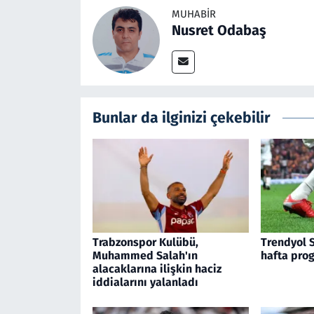
MUHABIR
Nusret Odabaş
Bunlar da ilginizi çekebilir
Trabzonspor Kulübü,
Trendyol S
Muhammed Salah'ın
hafta prog
alacaklarına ilişkin haciz
iddialarını yalanladı