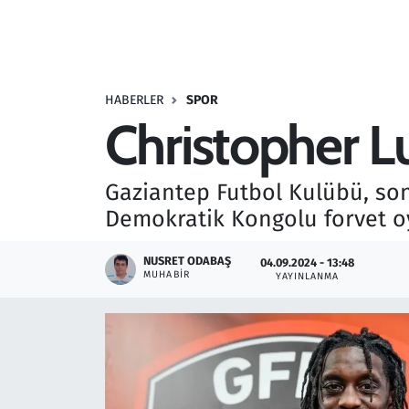
Resmi İlanlar
Rüya Tabirleri
HABERLER
SPOR
Christopher L
Sağlık
Savunma Sanayi
Gaziantep Futbol Kulübü, son
Demokratik Kongolu forvet oy
Seçim 2023
NUSRET ODABAŞ
04.09.2024 - 13:48
Spor
MUHABIR
YAYINLANMA
Teknoloji ve Bilim
Televizyon