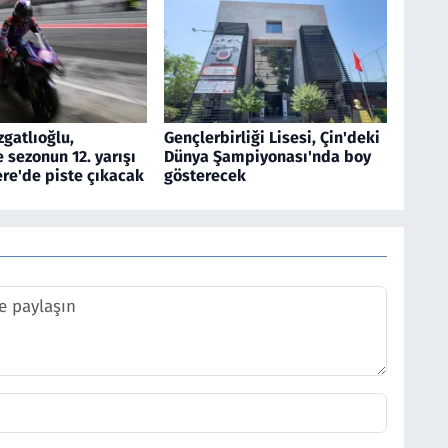
gatlıoğlu,
Gençlerbirliği Lisesi, Çin'deki
sezonun 12. yarışı
Dünya Şampiyonası'nda boy
tere'de piste çıkacak
gösterecek