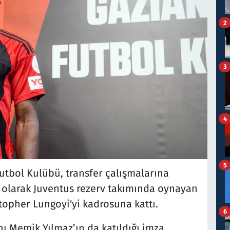
2
3
4
5
utbol Kulübü, transfer çalışmalarına
 olarak Juventus rezerv takımında oynayan
topher Lungoyi'yi kadrosuna kattı.
6
ı Memik Yılmaz’ın da katıldığı imza