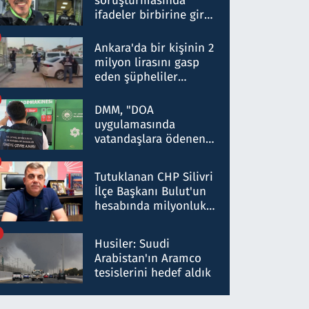
soruşturmasında
ifadeler birbirine girdi:
Dokuz şüphelinin
ifadelerinden ortaya
Ankara'da bir kişinin 2
çıkan tablo şok etti
milyon lirasını gasp
eden şüpheliler
Kırıkkale'de yakalandı
DMM, "DOA
uygulamasında
vatandaşlara ödenen
iade tutarlarının
düşürüldüğü" iddiasını
Tutuklanan CHP Silivri
yalanladı
İlçe Başkanı Bulut'un
hesabında milyonluk
para trafiğine: Patron
talimat verdi, ben
Husiler: Suudi
gönderdim
Arabistan'ın Aramco
tesislerini hedef aldık