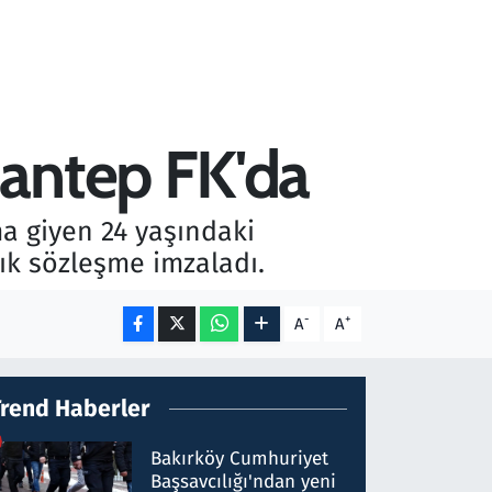
iantep FK'da
a giyen 24 yaşındaki
ık sözleşme imzaladı.
-
+
A
A
Trend Haberler
Bakırköy Cumhuriyet
Başsavcılığı'ndan yeni