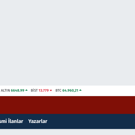
ALTIN
6648.99
BİST
13.779
BTC
64.960,21
mi İlanlar
Yazarlar