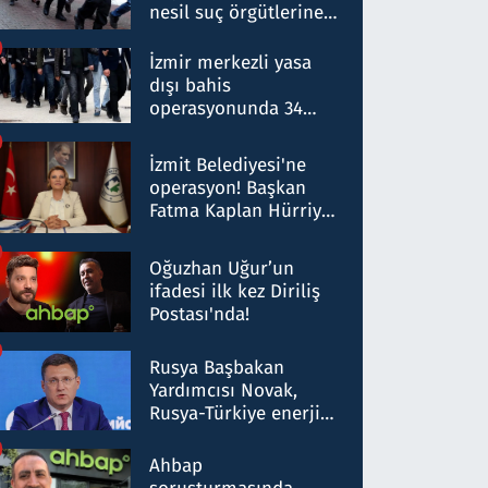
nesil suç örgütlerine
operasyon: 50 şüpheli
hakkında gözaltı kararı
İzmir merkezli yasa
dışı bahis
operasyonunda 34
gözaltı: Yaklaşık 2
Milyar liralık para
İzmit Belediyesi'ne
trafiği tespit edildi
operasyon! Başkan
Fatma Kaplan Hürriyet
ve eşi gözaltına alındı
Oğuzhan Uğur’un
ifadesi ilk kez Diriliş
Postası'nda!
Rusya Başbakan
Yardımcısı Novak,
Rusya-Türkiye enerji
ortaklığının stratejik
nitelikte olduğunu
Ahbap
belirtti