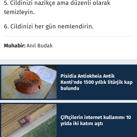
5. Cildinizi nazikçe ama düzenli olarak
temizleyin.
6. Cildinizi her gün nemlendirin.
Muhabir:
Anıl Budak
Pisidia Antiokheia Antik
Kenti'nde 1500 yıllık litürjik kap
bulundu
Çiftçilerin internet kullanımı 10
yılda iki katını aştı