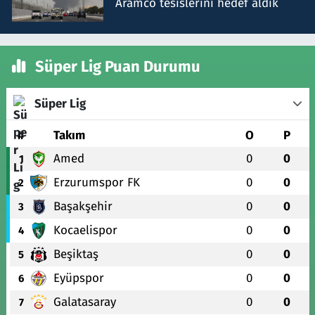
Aramco tesislerini hedef aldık
Süper Lig Puan Durumu
Süper Lig
#
Takım
O
P
Amed
0
0
1
Erzurumspor FK
0
0
2
Başakşehir
0
0
3
Kocaelispor
0
0
4
Beşiktaş
0
0
5
Eyüpspor
0
0
6
Galatasaray
0
0
7