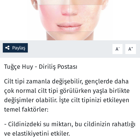
Resmi İlanlar
Rüya Tabirleri
Sağlık
Paylaş
-
+
A
A
Savunma Sanayi
Tuğçe Huy - Diriliş Postası
Seçim 2023
Cilt tipi zamanla değişebilir, gençlerde daha
çok normal cilt tipi görülürken yaşla birlikte
Spor
değişimler olabilir. İşte cilt tipinizi etkileyen
temel faktörler:
Teknoloji ve Bilim
- Cildinizdeki su miktarı, bu cildinizin rahatlığı
Televizyon
ve elastikiyetini etkiler.