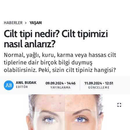
Gündem
HABERLER
YAŞAM
Haber
Cilt tipi nedir? Cilt tipimizi
Kültür Sanat
nasıl anlarız?
Normal, yağlı, kuru, karma veya hassas cilt
Kurumsal Haberler
tiplerine dair birçok bilgi duymuş
olabilirsiniz. Peki, sizin cilt tipiniz hangisi?
Lezzet Durağı
ANIL BUDAK
09.09.2024 - 14:46
11.09.2024 - 12:51
Memur ve Kamu
EDITÖR
YAYINLANMA
GÜNCELLEME
Otomobil
Oyun
Ramazan