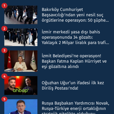
1
Bakırköy Cumhuriyet
Başsavcılığı'ndan yeni nesil suç
örgütlerine operasyon: 50 şüpheli
hakkında gözaltı kararı
2
İzmir merkezli yasa dışı bahis
operasyonunda 34 gözaltı:
Yaklaşık 2 Milyar liralık para trafiği
tespit edildi
3
İzmit Belediyesi'ne operasyon!
Başkan Fatma Kaplan Hürriyet ve
eşi gözaltına alındı
4
Oğuzhan Uğur’un ifadesi ilk kez
Diriliş Postası'nda!
5
Rusya Başbakan Yardımcısı Novak,
Rusya-Türkiye enerji ortaklığının
stratejik nitelikte olduğunu