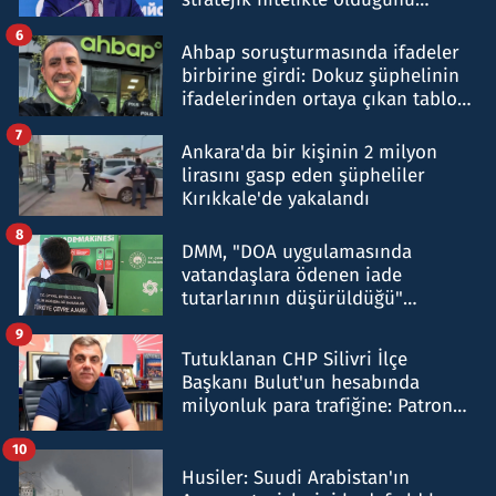
belirtti
6
Ahbap soruşturmasında ifadeler
birbirine girdi: Dokuz şüphelinin
ifadelerinden ortaya çıkan tablo
şok etti
7
Ankara'da bir kişinin 2 milyon
lirasını gasp eden şüpheliler
Kırıkkale'de yakalandı
8
DMM, "DOA uygulamasında
vatandaşlara ödenen iade
tutarlarının düşürüldüğü"
iddiasını yalanladı
9
Tutuklanan CHP Silivri İlçe
Başkanı Bulut'un hesabında
milyonluk para trafiğine: Patron
talimat verdi, ben gönderdim
10
Husiler: Suudi Arabistan'ın