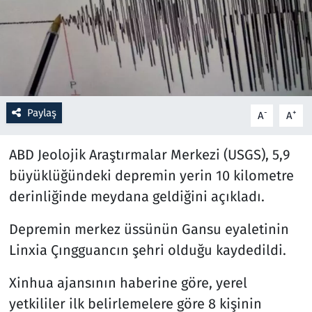
Resmi İlanlar
Rüya Tabirleri
Sağlık
Paylaş
-
+
A
A
Savunma Sanayi
ABD Jeolojik Araştırmalar Merkezi (USGS), 5,9
büyüklüğündeki depremin yerin 10 kilometre
Seçim 2023
derinliğinde meydana geldiğini açıkladı.
Spor
Depremin merkez üssünün Gansu eyaletinin
Teknoloji ve Bilim
Linxia Çıngguancın şehri olduğu kaydedildi.
Televizyon
Xinhua ajansının haberine göre, yerel
yetkililer ilk belirlemelere göre 8 kişinin