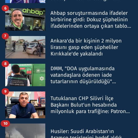
belirtti
6
Ahbap soruşturmasında ifadeler
birbirine girdi: Dokuz şüphelinin
ifadelerinden ortaya çıkan tablo
şok etti
7
Ankara'da bir kişinin 2 milyon
lirasını gasp eden şüpheliler
Kırıkkale'de yakalandı
8
DMM, "DOA uygulamasında
vatandaşlara ödenen iade
tutarlarının düşürüldüğü"
iddiasını yalanladı
9
Tutuklanan CHP Silivri İlçe
Başkanı Bulut'un hesabında
milyonluk para trafiğine: Patron
talimat verdi, ben gönderdim
10
Husiler: Suudi Arabistan'ın
Aramco tesislerini hedef aldık