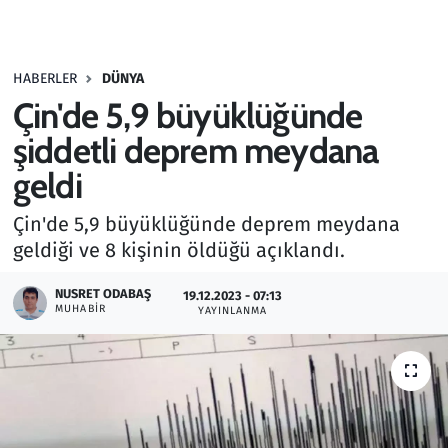
Gündem
HABERLER
DÜNYA
Haber
Çin'de 5,9 büyüklüğünde
Kültür Sanat
şiddetli deprem meydana
geldi
Kurumsal Haberler
Çin'de 5,9 büyüklüğünde deprem meydana
Lezzet Durağı
geldiği ve 8 kişinin öldüğü açıklandı.
Memur ve Kamu
NUSRET ODABAŞ
19.12.2023 - 07:13
MUHABIR
YAYINLANMA
Otomobil
Oyun
Ramazan