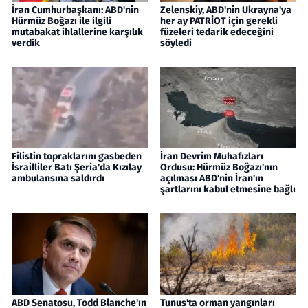
İran Cumhurbaşkanı: ABD'nin
Zelenskiy, ABD'nin Ukrayna'ya
Hürmüz Boğazı ile ilgili
her ay PATRİOT için gerekli
mutabakat ihlallerine karşılık
füzeleri tedarik edeceğini
verdik
söyledi
Filistin topraklarını gasbeden
İran Devrim Muhafızları
İsrailliler Batı Şeria'da Kızılay
Ordusu: Hürmüz Boğazı'nın
ambulansına saldırdı
açılması ABD'nin İran'ın
şartlarını kabul etmesine bağlı
ABD Senatosu, Todd Blanche'ın
Tunus'ta orman yangınları