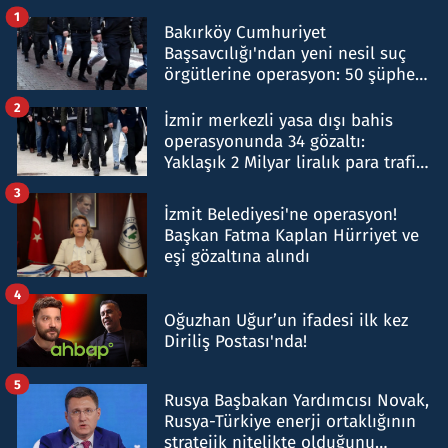
1
Bakırköy Cumhuriyet
Başsavcılığı'ndan yeni nesil suç
örgütlerine operasyon: 50 şüpheli
hakkında gözaltı kararı
2
İzmir merkezli yasa dışı bahis
operasyonunda 34 gözaltı:
Yaklaşık 2 Milyar liralık para trafiği
tespit edildi
3
İzmit Belediyesi'ne operasyon!
Başkan Fatma Kaplan Hürriyet ve
eşi gözaltına alındı
4
Oğuzhan Uğur’un ifadesi ilk kez
Diriliş Postası'nda!
5
Rusya Başbakan Yardımcısı Novak,
Rusya-Türkiye enerji ortaklığının
stratejik nitelikte olduğunu