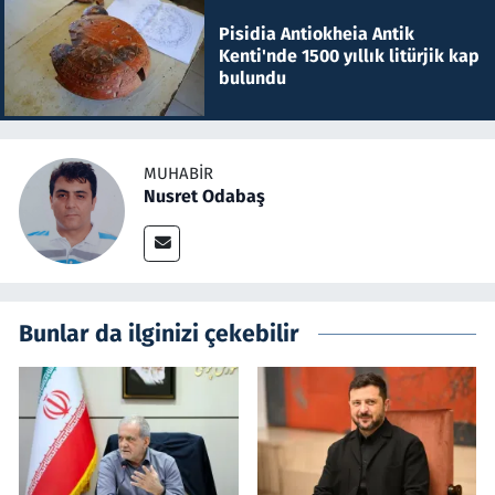
Pisidia Antiokheia Antik
Kenti'nde 1500 yıllık litürjik kap
bulundu
MUHABIR
Nusret Odabaş
Bunlar da ilginizi çekebilir