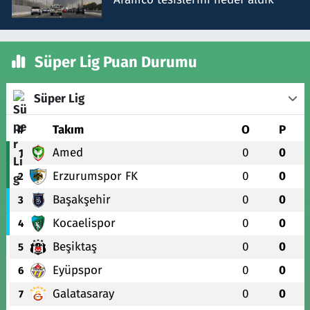
Süper Lig Puan Durumu
Süper Lig
#
Takım
O
P
Amed
0
0
1
Erzurumspor FK
0
0
2
Başakşehir
0
0
3
Kocaelispor
0
0
4
Beşiktaş
0
0
5
Eyüpspor
0
0
6
Galatasaray
0
0
7