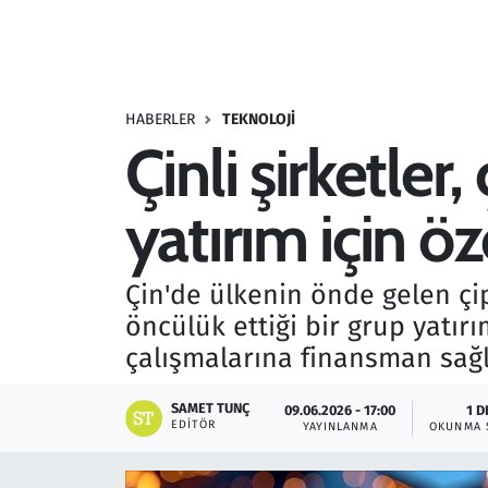
Resmi İlanlar
Rüya Tabirleri
HABERLER
TEKNOLOJI
Çinli şirketler
Sağlık
yatırım için ö
Savunma Sanayi
Seçim 2023
Çin'de ülkenin önde gelen çi
öncülük ettiği bir grup yatır
Spor
çalışmalarına finansman sağ
Teknoloji ve Bilim
SAMET TUNÇ
09.06.2026 - 17:00
1 D
EDITÖR
YAYINLANMA
OKUNMA 
Televizyon