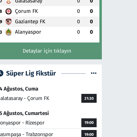
Galatasaray
0
0
7
Çorum FK
0
0
8
Gaziantep FK
0
0
9
Alanyaspor
0
0
0
Detaylar için tıklayın
Süper Lig Fikstür
4 Ağustos, Cuma
alatasaray - Çorum FK
21:30
5 Ağustos, Cumartesi
onyaspor - Rizespor
19:00
asımpaşa - Trabzonspor
19:00