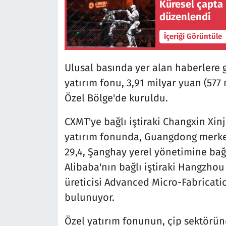
Küresel çapta 
düzenlendi
İçeriği Görüntüle
Ulusal basında yer alan haberlere 
yatırım fonu, 3,91 milyar yuan (57
Özel Bölge'de kuruldu.
CXMT'ye bağlı iştiraki Changxin Xi
yatırım fonunda, Guangdong merkez
29,4, Şanghay yerel yönetimine bağ
Alibaba'nın bağlı iştiraki Hangzho
üreticisi Advanced Micro-Fabricat
bulunuyor.
Özel yatırım fonunun, çip sektöründ