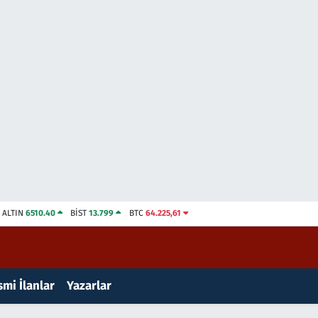
ALTIN
6510.40
BİST
13.799
BTC
64.225,61
mi İlanlar
Yazarlar