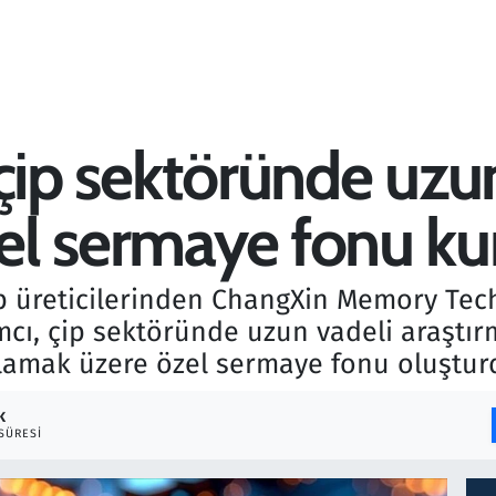
, çip sektöründe uzu
zel sermaye fonu k
p üreticilerinden ChangXin Memory Tech
ımcı, çip sektöründe uzun vadeli araştır
lamak üzere özel sermaye fonu oluştur
K
SÜRESI