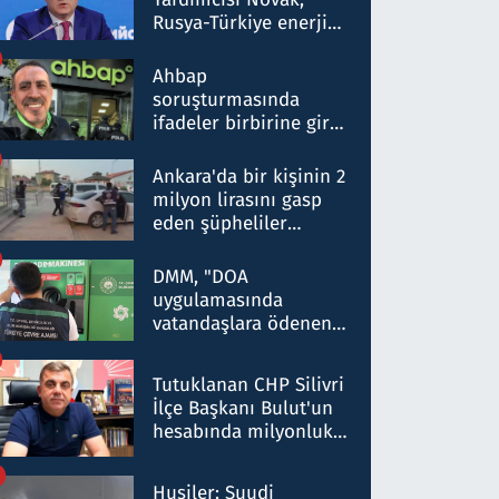
Rusya-Türkiye enerji
ortaklığının stratejik
nitelikte olduğunu
Ahbap
belirtti
soruşturmasında
ifadeler birbirine girdi:
Dokuz şüphelinin
ifadelerinden ortaya
Ankara'da bir kişinin 2
çıkan tablo şok etti
milyon lirasını gasp
eden şüpheliler
Kırıkkale'de yakalandı
DMM, "DOA
uygulamasında
vatandaşlara ödenen
iade tutarlarının
düşürüldüğü" iddiasını
Tutuklanan CHP Silivri
yalanladı
İlçe Başkanı Bulut'un
hesabında milyonluk
para trafiğine: Patron
talimat verdi, ben
Husiler: Suudi