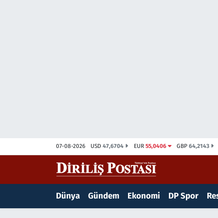
15 Temmuz Destanı
Nöbetçi Eczaneler
Analiz-Yorum
Hava Durumu
Dizi-Film
Trafik Durumu
Dünya
Süper Lig Puan Durumu ve Fikstür
Eğitim
Tüm Manşetler
07-08-2026
USD
47,6704
EUR
55,0406
GBP
64,2143
Ekonomi
Son Dakika Haberleri
Elif Kuşağı
Haber Arşivi
Dünya
Gündem
Ekonomi
DP Spor
Res
Güncel