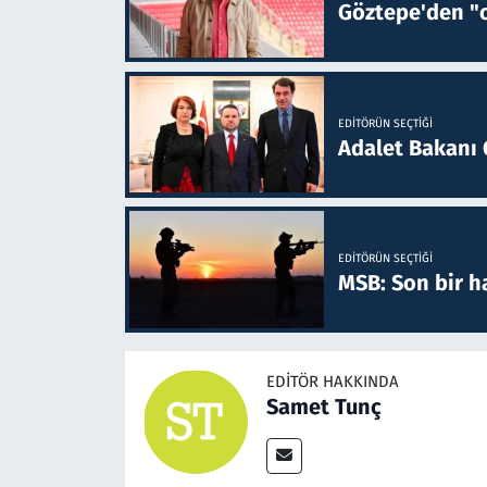
Göztepe'den "o
EDITÖRÜN SEÇTIĞI
Adalet Bakanı 
EDITÖRÜN SEÇTIĞI
MSB: Son bir ha
EDITÖR HAKKINDA
Samet Tunç