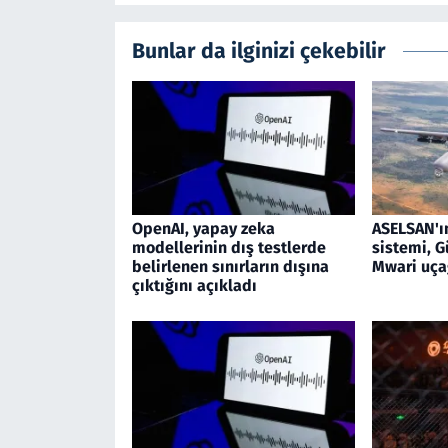
Bunlar da ilginizi çekebilir
OpenAI, yapay zeka
ASELSAN'ı
modellerinin dış testlerde
sistemi, G
belirlenen sınırların dışına
Mwari uça
çıktığını açıkladı