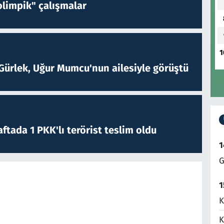
limpik" çalışmalar
1
Gürlek, Uğur Mumcu'nun ailesiyle görüştü
ftada 1 PKK'lı terörist teslim oldu
1
G
1
K
K