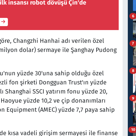
ilk insansı robot dövüşü Çin'de
6
göre, Changzhi Hanhai adı verilen özel
7
7 milyon dolar) sermaye ile Şanghay Pudong
8
nju'nun yüzde 30'una sahip olduğu özel
li fon şirketi Dongguan Trust'ın yüzde
lı Shanghai SSCI yatırım fonu yüzde 20,
9
u Haoyue yüzde 10,2 ve çip donanımları
ion Equipment (AMEC) yüzde 7,7 paya sahip
10
e kısa vadeli girişim sermayesi ile finanse