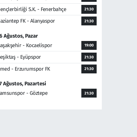
ençlerbirliği S.K. - Fenerbahçe
21:30
aziantep FK - Alanyaspor
21:30
6 Ağustos, Pazar
aşakşehir - Kocaelispor
19:00
eşiktaş - Eyüpspor
21:30
med - Erzurumspor FK
21:30
7 Ağustos, Pazartesi
amsunspor - Göztepe
21:30