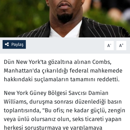
Resmi İlanlar
Rüya Tabirleri
Sağlık
Paylaş
-
+
A
A
Savunma Sanayi
Dün New York'ta gözaltına alınan Combs,
Manhattan'da çıkarıldığı federal mahkemede
Seçim 2023
hakkındaki suçlamaların tamamını reddetti.
Spor
New York Güney Bölgesi Savcısı Damian
Williams, duruşma sonrası düzenlediği basın
Teknoloji ve Bilim
toplantısında, "Bu ofis; ne kadar güçlü, zengin
Televizyon
veya ünlü olursanız olun, seks ticareti yapan
herkesi soruşturmaya ve yargılamaya