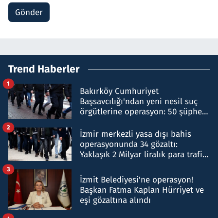
Gönder
Trend Haberler
1
Bakırköy Cumhuriyet
Başsavcılığı'ndan yeni nesil suç
örgütlerine operasyon: 50 şüpheli
hakkında gözaltı kararı
2
İzmir merkezli yasa dışı bahis
operasyonunda 34 gözaltı:
Yaklaşık 2 Milyar liralık para trafiği
tespit edildi
3
İzmit Belediyesi'ne operasyon!
Başkan Fatma Kaplan Hürriyet ve
eşi gözaltına alındı