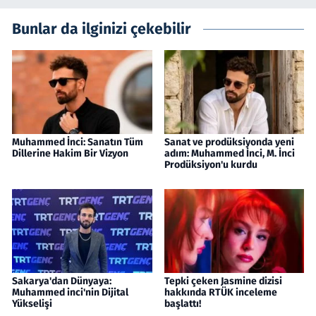
Bunlar da ilginizi çekebilir
Muhammed İnci: Sanatın Tüm
Sanat ve prodüksiyonda yeni
Dillerine Hakim Bir Vizyon
adım: Muhammed İnci, M. İnci
Prodüksiyon'u kurdu
Sakarya'dan Dünyaya:
Tepki çeken Jasmine dizisi
Muhammed inci'nin Dijital
hakkında RTÜK inceleme
Yükselişi
başlattı!