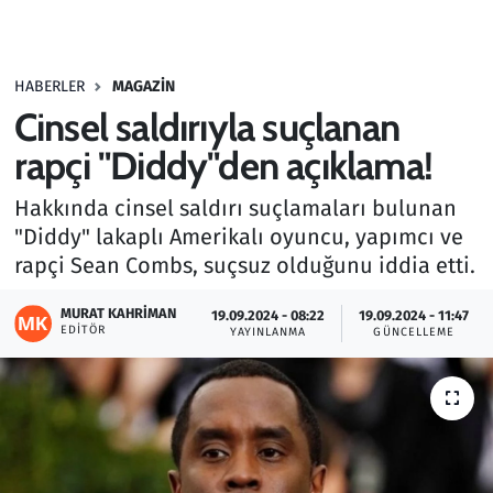
Gündem
HABERLER
MAGAZIN
Haber
Cinsel saldırıyla suçlanan
Kültür Sanat
rapçi "Diddy"den açıklama!
Hakkında cinsel saldırı suçlamaları bulunan
Kurumsal Haberler
"Diddy" lakaplı Amerikalı oyuncu, yapımcı ve
rapçi Sean Combs, suçsuz olduğunu iddia etti.
Lezzet Durağı
MURAT KAHRIMAN
19.09.2024 - 08:22
19.09.2024 - 11:47
Memur ve Kamu
EDITÖR
YAYINLANMA
GÜNCELLEME
Otomobil
Oyun
Ramazan