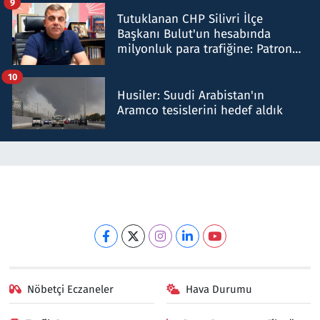
9
Tutuklanan CHP Silivri İlçe
Başkanı Bulut'un hesabında
milyonluk para trafiğine: Patron
talimat verdi, ben gönderdim
10
Husiler: Suudi Arabistan'ın
Aramco tesislerini hedef aldık
Nöbetçi Eczaneler
Hava Durumu