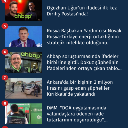
4
Oğuzhan Uğur’un ifadesi ilk kez
Diriliş Postası'nda!
5
Rusya Başbakan Yardımcısı Novak,
Rusya-Türkiye enerji ortaklığının
stratejik nitelikte olduğunu
belirtti
6
Ahbap soruşturmasında ifadeler
birbirine girdi: Dokuz şüphelinin
ifadelerinden ortaya çıkan tablo
şok etti
7
Ankara'da bir kişinin 2 milyon
lirasını gasp eden şüpheliler
Kırıkkale'de yakalandı
8
DMM, "DOA uygulamasında
vatandaşlara ödenen iade
tutarlarının düşürüldüğü"
iddiasını yalanladı