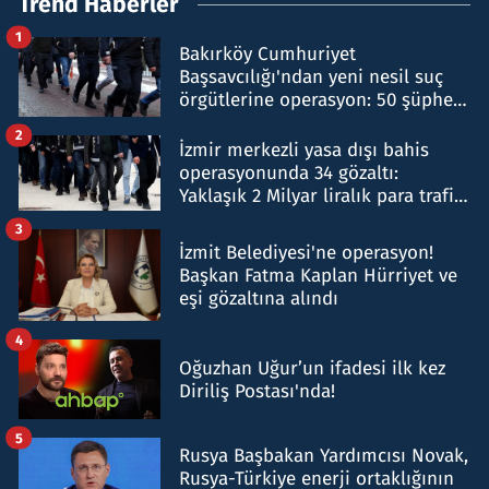
Trend Haberler
1
Bakırköy Cumhuriyet
Başsavcılığı'ndan yeni nesil suç
örgütlerine operasyon: 50 şüpheli
hakkında gözaltı kararı
2
İzmir merkezli yasa dışı bahis
operasyonunda 34 gözaltı:
Yaklaşık 2 Milyar liralık para trafiği
tespit edildi
3
İzmit Belediyesi'ne operasyon!
Başkan Fatma Kaplan Hürriyet ve
eşi gözaltına alındı
4
Oğuzhan Uğur’un ifadesi ilk kez
Diriliş Postası'nda!
5
Rusya Başbakan Yardımcısı Novak,
Rusya-Türkiye enerji ortaklığının