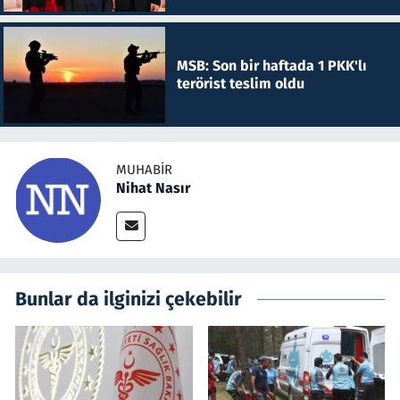
MSB: Son bir haftada 1 PKK'lı
terörist teslim oldu
MUHABIR
Nihat Nasır
Bunlar da ilginizi çekebilir