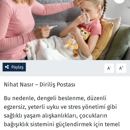
Resmi İlanlar
Rüya Tabirleri
Sağlık
Savunma Sanayi
Paylaş
-
+
A
A
Seçim 2023
Nihat Nasır – Diriliş Postası
Spor
Bu nedenle, dengeli beslenme, düzenli
Teknoloji ve Bilim
egzersiz, yeterli uyku ve stres yönetimi gibi
sağlıklı yaşam alışkanlıkları, çocukların
Televizyon
bağışıklık sistemini güçlendirmek için temel