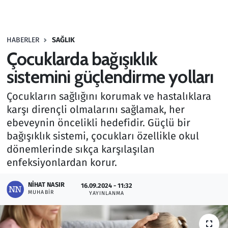
Gündem
HABERLER
SAĞLIK
Haber
Çocuklarda bağışıklık
Kültür Sanat
sistemini güçlendirme yolları
Çocukların sağlığını korumak ve hastalıklara
Kurumsal Haberler
karşı dirençli olmalarını sağlamak, her
ebeveynin öncelikli hedefidir. Güçlü bir
Lezzet Durağı
bağışıklık sistemi, çocukları özellikle okul
Memur ve Kamu
dönemlerinde sıkça karşılaşılan
enfeksiyonlardan korur.
Otomobil
NIHAT NASIR
16.09.2024 - 11:32
MUHABIR
YAYINLANMA
Oyun
Ramazan