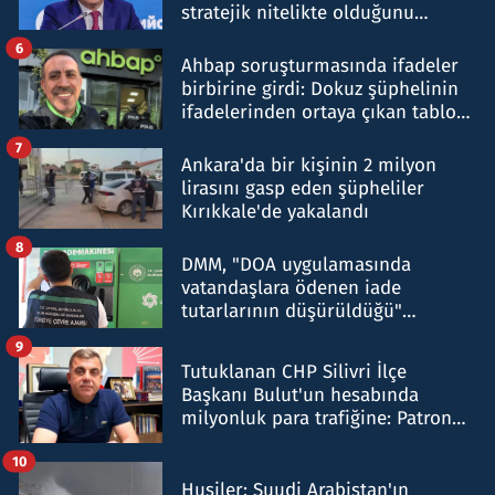
stratejik nitelikte olduğunu
belirtti
6
Ahbap soruşturmasında ifadeler
birbirine girdi: Dokuz şüphelinin
ifadelerinden ortaya çıkan tablo
şok etti
7
Ankara'da bir kişinin 2 milyon
lirasını gasp eden şüpheliler
Kırıkkale'de yakalandı
8
DMM, "DOA uygulamasında
vatandaşlara ödenen iade
tutarlarının düşürüldüğü"
iddiasını yalanladı
9
Tutuklanan CHP Silivri İlçe
Başkanı Bulut'un hesabında
milyonluk para trafiğine: Patron
talimat verdi, ben gönderdim
10
Husiler: Suudi Arabistan'ın