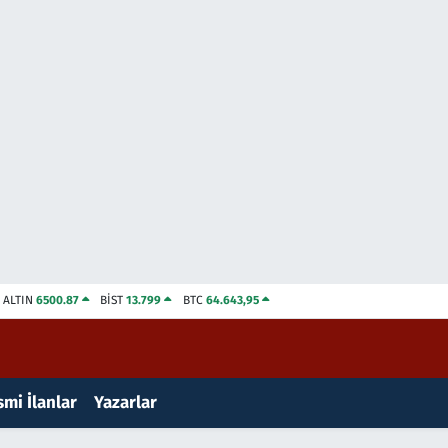
ALTIN
6500.87
BİST
13.799
BTC
64.643,95
mi İlanlar
Yazarlar