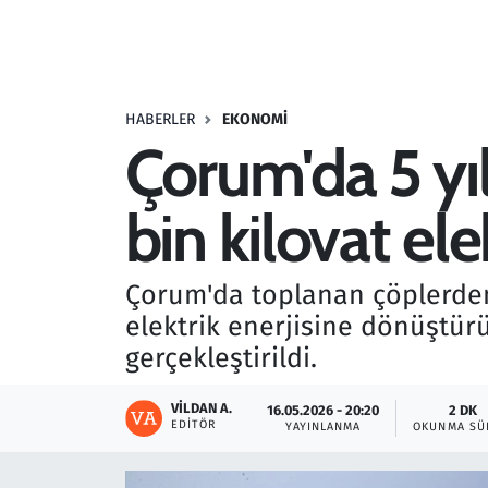
Resmi İlanlar
Rüya Tabirleri
HABERLER
EKONOMI
Çorum'da 5 yı
Sağlık
bin kilovat elek
Savunma Sanayi
Seçim 2023
Çorum'da toplanan çöplerden a
elektrik enerjisine dönüştürü
Spor
gerçekleştirildi.
Teknoloji ve Bilim
VILDAN A.
16.05.2026 - 20:20
2 DK
EDITÖR
YAYINLANMA
OKUNMA SÜ
Televizyon