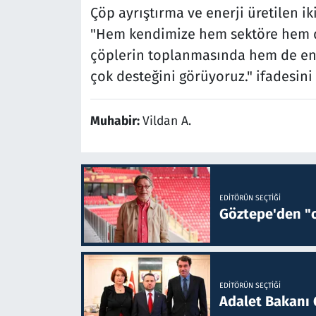
Çöp ayrıştırma ve enerji üretilen iki
"Hem kendimize hem sektöre hem d
çöplerin toplanmasında hem de ene
çok desteğini görüyoruz." ifadesini 
Muhabir:
Vildan A.
EDITÖRÜN SEÇTIĞI
Göztepe'den "o
EDITÖRÜN SEÇTIĞI
Adalet Bakanı 