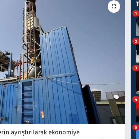
1
2
3
4
5
rin ayrıştırılarak ekonomiye