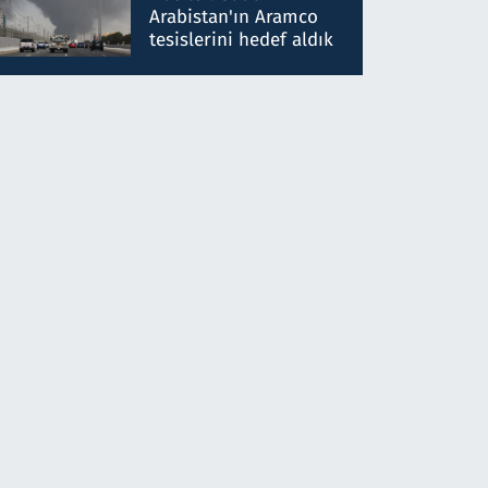
gönderdim
Arabistan'ın Aramco
tesislerini hedef aldık