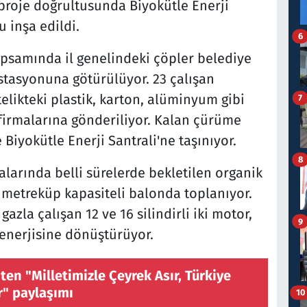
 proje doğrultusunda Biyokütle Enerji
u inşa edildi.
6
psamında il genelindeki çöpler belediye
istasyonuna götürülüyor. 23 çalışan
telikteki plastik, karton, alüminyum gibi
7
firmalarına gönderiliyor. Kalan çürüme
 Biyokütle Enerji Santrali'ne taşınıyor.
8
larında belli sürelerde bekletilen organik
n metreküp kapasiteli balonda toplanıyor.
zla çalışan 12 ve 16 silindirli iki motor,
9
k enerjisine dönüştürüyor.
en "Milletimizle Çeyrek Asır, Türkiye
r" paylaşımı
10