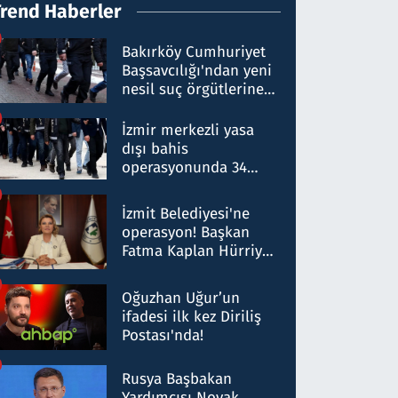
Trend Haberler
Bakırköy Cumhuriyet
Başsavcılığı'ndan yeni
nesil suç örgütlerine
operasyon: 50 şüpheli
hakkında gözaltı kararı
İzmir merkezli yasa
dışı bahis
operasyonunda 34
gözaltı: Yaklaşık 2
Milyar liralık para
İzmit Belediyesi'ne
trafiği tespit edildi
operasyon! Başkan
Fatma Kaplan Hürriyet
ve eşi gözaltına alındı
Oğuzhan Uğur’un
ifadesi ilk kez Diriliş
Postası'nda!
Rusya Başbakan
Yardımcısı Novak,