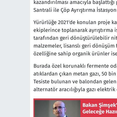
kazandırılması amacıyla başlattığı
Santrali ile Çöp Ayrıştırma İstasyon
Yürürlüğe 2021'de konulan proje ka
ekiplerince toplanarak ayrıştırma 
tarafından geri dönüştürülebilir ni
malzemeler, lisanslı geri dönüşüm 
özelliğine sahip organik ürünler ise
Burada özel korunaklı fermente oda
atıklardan çıkan metan gazı, 50 bi
Tesiste bulunan ve balondan gelen ga
alternatör aracılığıyla gazı elektri
Bakan Şimşek't
Geleceğe Hazı