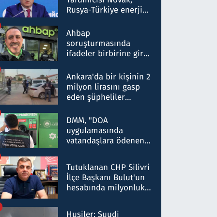
Rusya-Türkiye enerji
ortaklığının stratejik
nitelikte olduğunu
Ahbap
belirtti
soruşturmasında
ifadeler birbirine girdi:
Dokuz şüphelinin
ifadelerinden ortaya
Ankara'da bir kişinin 2
çıkan tablo şok etti
milyon lirasını gasp
eden şüpheliler
Kırıkkale'de yakalandı
DMM, "DOA
uygulamasında
vatandaşlara ödenen
iade tutarlarının
düşürüldüğü" iddiasını
Tutuklanan CHP Silivri
yalanladı
İlçe Başkanı Bulut'un
hesabında milyonluk
para trafiğine: Patron
talimat verdi, ben
Husiler: Suudi