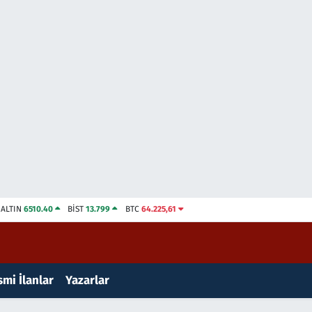
ALTIN
6510.40
BİST
13.799
BTC
64.225,61
mi İlanlar
Yazarlar