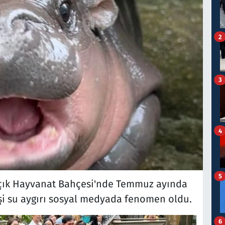
2
3
4
5
çık Hayvanat Bahçesi'nde Temmuz ayında
işi su aygırı sosyal medyada fenomen oldu.
6