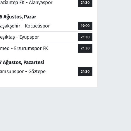
aziantep FK - Alanyaspor
21:30
6 Ağustos, Pazar
aşakşehir - Kocaelispor
19:00
eşiktaş - Eyüpspor
21:30
med - Erzurumspor FK
21:30
7 Ağustos, Pazartesi
amsunspor - Göztepe
21:30