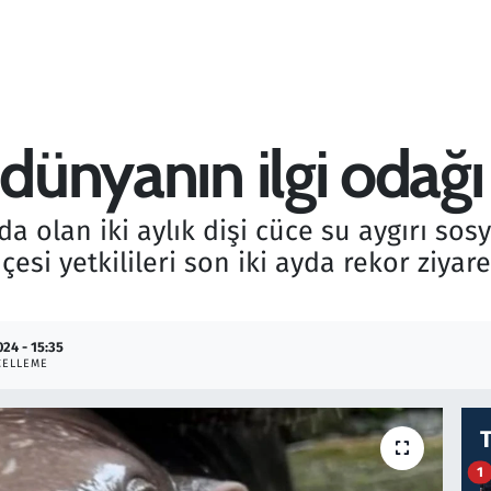
 dünyanın ilgi odağı
nda olan iki aylık dişi cüce su aygırı 
esi yetkilileri son iki ayda rekor ziyare
024 - 15:35
ELLEME
1