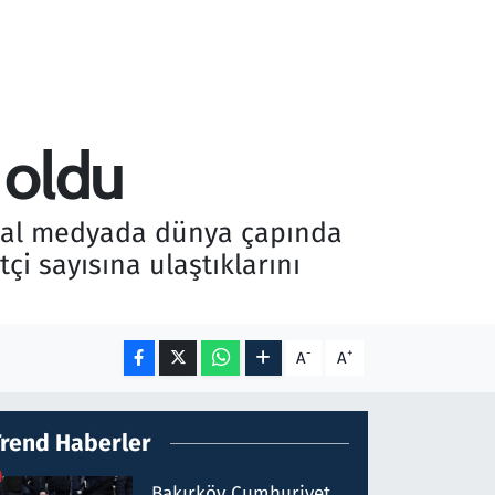
 oldu
sosyal medyada dünya çapında
tçi sayısına ulaştıklarını
-
+
A
A
Trend Haberler
Bakırköy Cumhuriyet