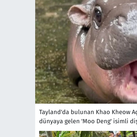
Tayland'da bulunan Khao Kheow A
dünyaya gelen 'Moo Deng' isimli d