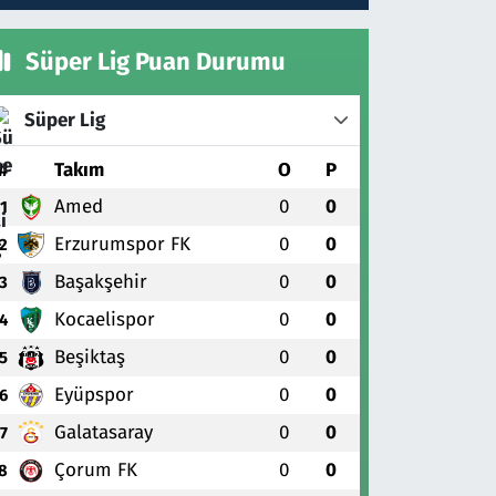
Süper Lig Puan Durumu
Süper Lig
#
Takım
O
P
Amed
0
0
1
Erzurumspor FK
0
0
2
Başakşehir
0
0
3
Kocaelispor
0
0
4
Beşiktaş
0
0
5
Eyüpspor
0
0
6
Galatasaray
0
0
7
Çorum FK
0
0
8