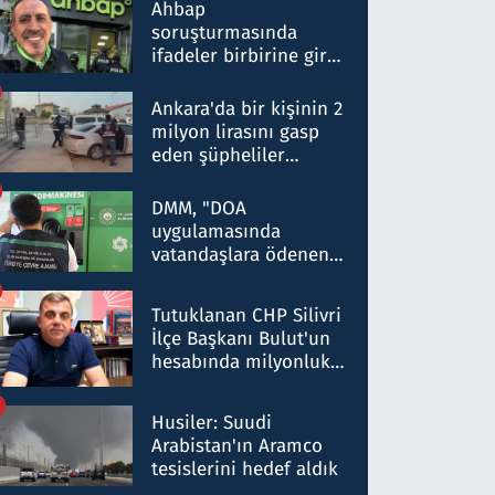
nitelikte olduğunu
Ahbap
belirtti
soruşturmasında
ifadeler birbirine girdi:
Dokuz şüphelinin
ifadelerinden ortaya
Ankara'da bir kişinin 2
çıkan tablo şok etti
milyon lirasını gasp
eden şüpheliler
Kırıkkale'de yakalandı
DMM, "DOA
uygulamasında
vatandaşlara ödenen
iade tutarlarının
düşürüldüğü" iddiasını
Tutuklanan CHP Silivri
yalanladı
İlçe Başkanı Bulut'un
hesabında milyonluk
para trafiğine: Patron
talimat verdi, ben
Husiler: Suudi
gönderdim
Arabistan'ın Aramco
tesislerini hedef aldık