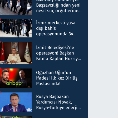
Başsavcılığı'ndan yeni
nesil suç örgütlerine
operasyon: 50 şüpheli
hakkında gözaltı kararı
İzmir merkezli yasa
dışı bahis
operasyonunda 34
gözaltı: Yaklaşık 2
Milyar liralık para
İzmit Belediyesi'ne
trafiği tespit edildi
operasyon! Başkan
Fatma Kaplan Hürriyet
ve eşi gözaltına alındı
Oğuzhan Uğur’un
ifadesi ilk kez Diriliş
Postası'nda!
Rusya Başbakan
Yardımcısı Novak,
Rusya-Türkiye enerji
ortaklığının stratejik