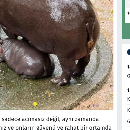
1
1
G
1
K
K
r sadece acımasız değil, aynı zamanda
G
ız ve onların güvenli ve rahat bir ortamda