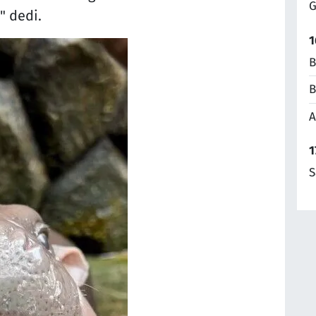
G
" dedi.
1
B
B
A
1
S