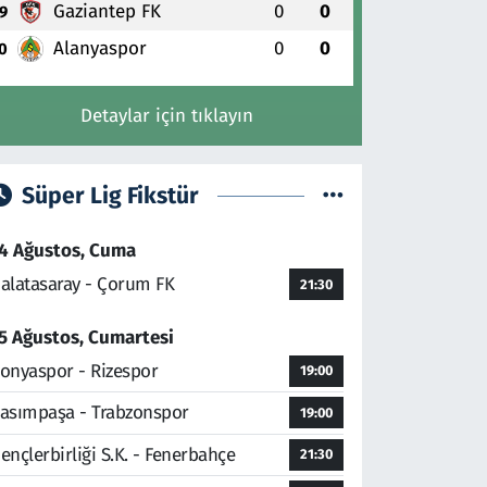
Gaziantep FK
0
0
9
Alanyaspor
0
0
0
Detaylar için tıklayın
Süper Lig Fikstür
4 Ağustos, Cuma
alatasaray - Çorum FK
21:30
5 Ağustos, Cumartesi
onyaspor - Rizespor
19:00
asımpaşa - Trabzonspor
19:00
ençlerbirliği S.K. - Fenerbahçe
21:30