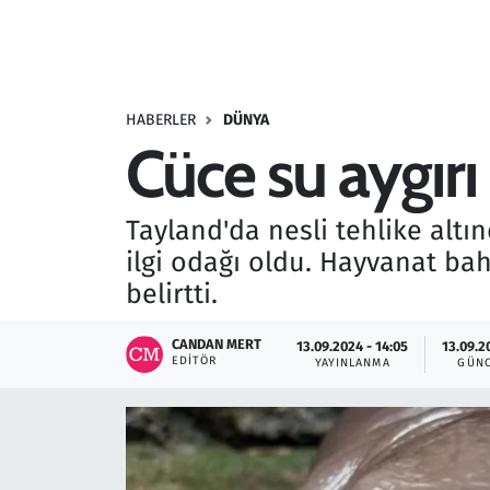
Resmi İlanlar
Rüya Tabirleri
HABERLER
DÜNYA
Cüce su aygırı
Sağlık
Savunma Sanayi
Tayland'da nesli tehlike altı
ilgi odağı oldu. Hayvanat bahç
Seçim 2023
belirtti.
Spor
CANDAN MERT
13.09.2024 - 14:05
13.09.2
EDITÖR
YAYINLANMA
GÜNC
Teknoloji ve Bilim
Televizyon