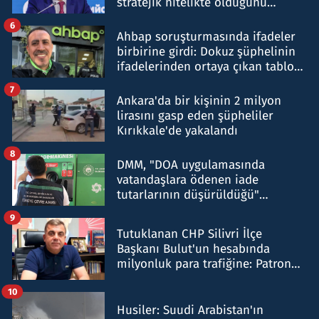
stratejik nitelikte olduğunu
belirtti
6
Ahbap soruşturmasında ifadeler
birbirine girdi: Dokuz şüphelinin
ifadelerinden ortaya çıkan tablo
şok etti
7
Ankara'da bir kişinin 2 milyon
lirasını gasp eden şüpheliler
Kırıkkale'de yakalandı
8
DMM, "DOA uygulamasında
vatandaşlara ödenen iade
tutarlarının düşürüldüğü"
iddiasını yalanladı
9
Tutuklanan CHP Silivri İlçe
Başkanı Bulut'un hesabında
milyonluk para trafiğine: Patron
talimat verdi, ben gönderdim
10
Husiler: Suudi Arabistan'ın