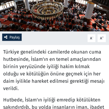
Resmi İlanlar
Rüya Tabirleri
Sağlık
Paylaş
-
+
A
A
Savunma Sanayi
Türkiye genelindeki camilerde okunan cuma
hutbesinde, İslam'ın en temel amaçlarından
Seçim 2023
birinin yeryüzünde iyiliği hakim kılmak
olduğu ve kötülüğün önüne geçmek için her
Spor
daim iyilikle hareket edilmesi gerektiği mesajı
Teknoloji ve Bilim
verildi.
Televizyon
Hutbede, İslam'ın iyiliği emredip kötülükten
sakındırdığı, bu yolda insanların iman, ibadet