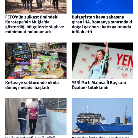
FETÖ'nün suikast timindeki
Bulgaristan hava sahasına
Karatepe'nin Muğla'da
giren İHA, Romanya sınırındaki
gösterdiği bölgelerde silah ve
doğal gaz boru hattı yakınında
mühimmat bulunamadı
infilak etti
Kırtasiye sektöründe okula
YENİ Parti Manisa İl Başkanı
dönüş mesaisi başladı
Özalper tutuklandı