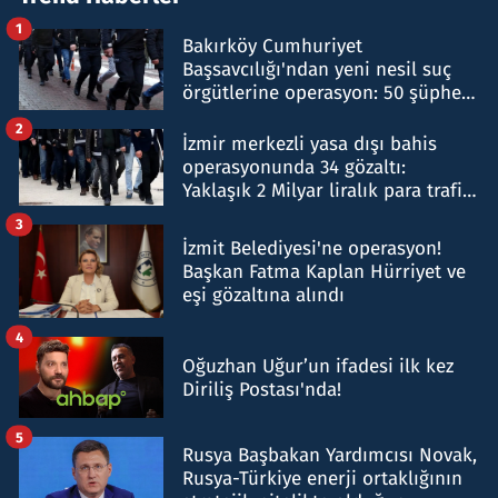
1
Bakırköy Cumhuriyet
Başsavcılığı'ndan yeni nesil suç
örgütlerine operasyon: 50 şüpheli
hakkında gözaltı kararı
2
İzmir merkezli yasa dışı bahis
operasyonunda 34 gözaltı:
Yaklaşık 2 Milyar liralık para trafiği
tespit edildi
3
İzmit Belediyesi'ne operasyon!
Başkan Fatma Kaplan Hürriyet ve
eşi gözaltına alındı
4
Oğuzhan Uğur’un ifadesi ilk kez
Diriliş Postası'nda!
5
Rusya Başbakan Yardımcısı Novak,
Rusya-Türkiye enerji ortaklığının