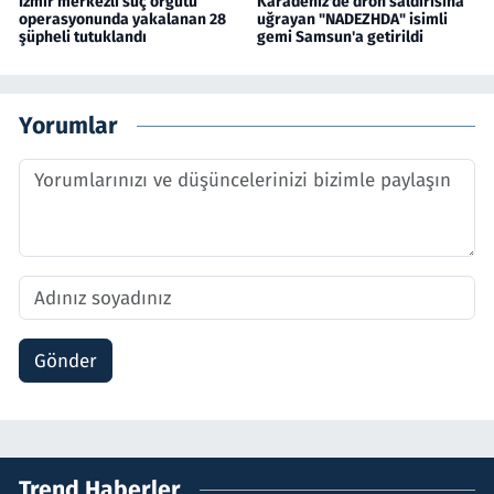
İzmir merkezli suç örgütü
Karadeniz'de dron saldırısına
operasyonunda yakalanan 28
uğrayan "NADEZHDA" isimli
şüpheli tutuklandı
gemi Samsun'a getirildi
Yorumlar
Gönder
Trend Haberler