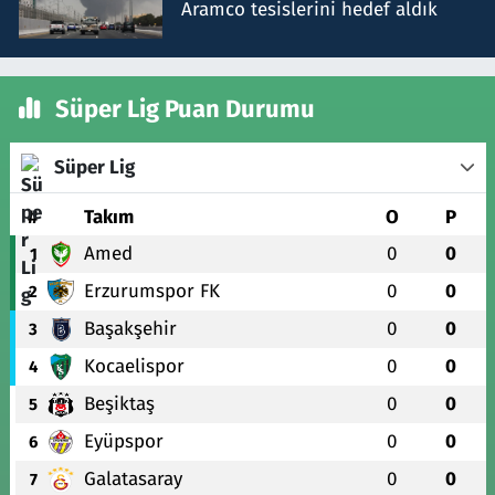
Aramco tesislerini hedef aldık
Süper Lig Puan Durumu
Süper Lig
#
Takım
O
P
Amed
0
0
1
Erzurumspor FK
0
0
2
Başakşehir
0
0
3
Kocaelispor
0
0
4
Beşiktaş
0
0
5
Eyüpspor
0
0
6
Galatasaray
0
0
7