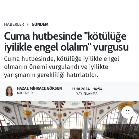
Gündem
HABERLER
GÜNDEM
Haber
Cuma hutbesinde "kötülüğe
Kültür Sanat
iyilikle engel olalım" vurgusu
Cuma hutbesinde, kötülüğe iyilikle engel
Kurumsal Haberler
olmanın önemi vurgulandı ve iyilikte
yarışmanın gerekliliği hatırlatıldı.
Lezzet Durağı
HAZAL MIHRACE GÖKSUN
11.10.2024 - 14:54
Memur ve Kamu
MUHABIR
YAYINLANMA
Otomobil
Oyun
Ramazan