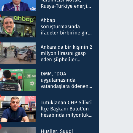
Rusya-Türkiye enerji
ortaklığının stratejik
nitelikte olduğunu
Ahbap
belirtti
soruşturmasında
ifadeler birbirine girdi:
Dokuz şüphelinin
ifadelerinden ortaya
Ankara'da bir kişinin 2
çıkan tablo şok etti
milyon lirasını gasp
eden şüpheliler
Kırıkkale'de yakalandı
DMM, "DOA
uygulamasında
vatandaşlara ödenen
iade tutarlarının
düşürüldüğü" iddiasını
Tutuklanan CHP Silivri
yalanladı
İlçe Başkanı Bulut'un
hesabında milyonluk
para trafiğine: Patron
talimat verdi, ben
Husiler: Suudi