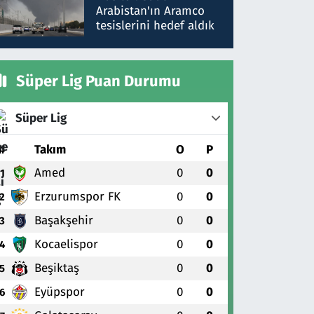
gönderdim
Arabistan'ın Aramco
tesislerini hedef aldık
Süper Lig Puan Durumu
Süper Lig
#
Takım
O
P
Amed
0
0
1
Erzurumspor FK
0
0
2
Başakşehir
0
0
3
Kocaelispor
0
0
4
Beşiktaş
0
0
5
Eyüpspor
0
0
6