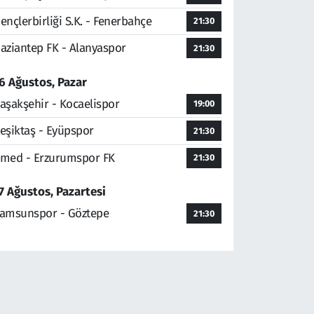
ençlerbirliği S.K. - Fenerbahçe
21:30
aziantep FK - Alanyaspor
21:30
6 Ağustos, Pazar
aşakşehir - Kocaelispor
19:00
eşiktaş - Eyüpspor
21:30
med - Erzurumspor FK
21:30
7 Ağustos, Pazartesi
amsunspor - Göztepe
21:30