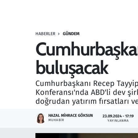
Resmi İlanlar
Rüya Tabirleri
HABERLER
GÜNDEM
Cumhurbaşkanı
Sağlık
buluşacak
Savunma Sanayi
Seçim 2023
Cumhurbaşkanı Recep Tayyip 
Konferansı'nda ABD'li dev şir
Spor
doğrudan yatırım fırsatları ve
Teknoloji ve Bilim
HAZAL MIHRACE GÖKSUN
23.09.2024 - 17:19
MUHABIR
YAYINLANMA
Televizyon