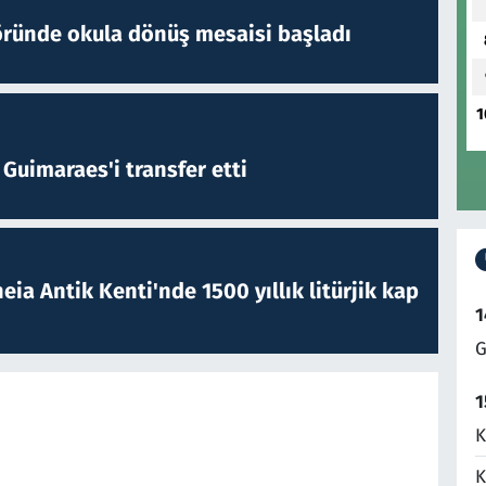
öründe okula dönüş mesaisi başladı
1
Guimaraes'i transfer etti
eia Antik Kenti'nde 1500 yıllık litürjik kap
1
G
1
K
K