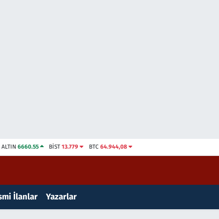
ALTIN
6660.55
BİST
13.779
BTC
64.944,08
mi İlanlar
Yazarlar