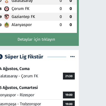
Galatasaray
0
0
7
Çorum FK
0
0
8
Gaziantep FK
0
0
9
Alanyaspor
0
0
0
Detaylar için tıklayın
Süper Lig Fikstür
4 Ağustos, Cuma
alatasaray - Çorum FK
21:30
5 Ağustos, Cumartesi
onyaspor - Rizespor
19:00
asımpaşa - Trabzonspor
19:00