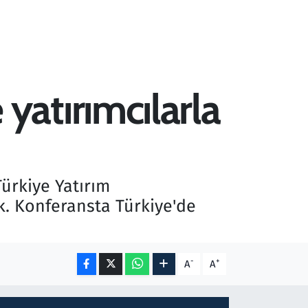
atırımcılarla
ürkiye Yatırım
ek. Konferansta Türkiye'de
-
+
A
A