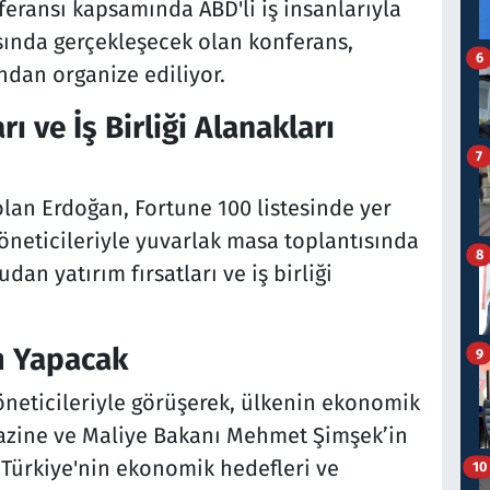
feransı kapsamında ABD'li iş insanlarıyla
asında gerçekleşecek olan konferans,
6
ından organize ediliyor.
ı ve İş Birliği Alanakları
7
lan Erdoğan, Fortune 100 listesinde yer
öneticileriyle yuvarlak masa toplantısında
8
dan yatırım fırsatları ve iş birliği
 Yapacak
9
neticileriyle görüşerek, ülkenin ekonomik
Hazine ve Maliye Bakanı Mehmet Şimşek’in
Türkiye'nin ekonomik hedefleri ve
10