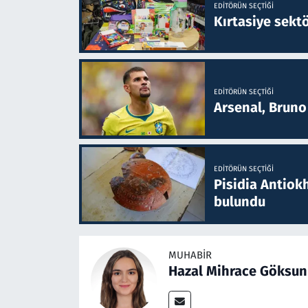
EDITÖRÜN SEÇTIĞI
Kırtasiye sekt
EDITÖRÜN SEÇTIĞI
Arsenal, Bruno 
EDITÖRÜN SEÇTIĞI
Pisidia Antiokh
bulundu
MUHABIR
Hazal Mihrace Göksun