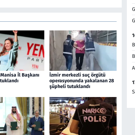
G
G
1
B
B
A
 Manisa İl Başkanı
İzmir merkezli suç örgütü
utuklandı
operasyonunda yakalanan 28
1
şüpheli tutuklandı
S