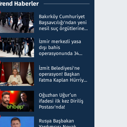
Trend Haberler
Bakırköy Cumhuriyet
Başsavcılığı'ndan yeni
nesil suç örgütlerine
operasyon: 50 şüpheli
hakkında gözaltı kararı
İzmir merkezli yasa
dışı bahis
operasyonunda 34
gözaltı: Yaklaşık 2
Milyar liralık para
İzmit Belediyesi'ne
trafiği tespit edildi
operasyon! Başkan
Fatma Kaplan Hürriyet
ve eşi gözaltına alındı
Oğuzhan Uğur’un
ifadesi ilk kez Diriliş
Postası'nda!
Rusya Başbakan
Yardımcısı Novak,