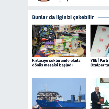
Bunlar da ilginizi çekebilir
Kırtasiye sektöründe okula
YENİ Parti
dönüş mesaisi başladı
Özalper t