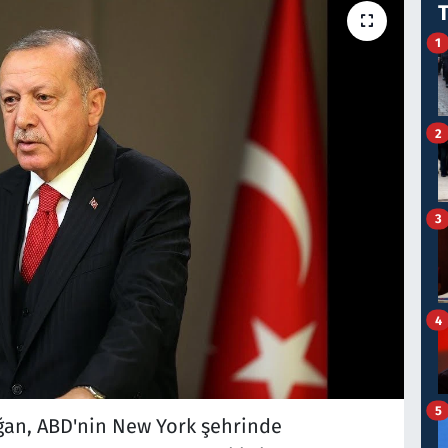
1
2
3
4
5
an, ABD'nin New York şehrinde