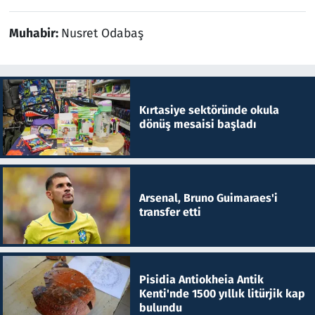
Muhabir:
Nusret Odabaş
Kırtasiye sektöründe okula
dönüş mesaisi başladı
Arsenal, Bruno Guimaraes'i
transfer etti
Pisidia Antiokheia Antik
Kenti'nde 1500 yıllık litürjik kap
bulundu