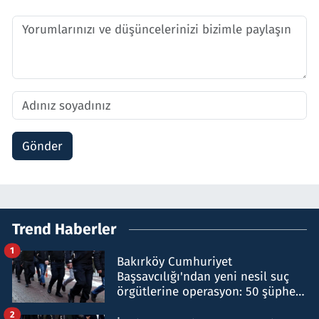
Gönder
Trend Haberler
1
Bakırköy Cumhuriyet
Başsavcılığı'ndan yeni nesil suç
örgütlerine operasyon: 50 şüpheli
hakkında gözaltı kararı
2