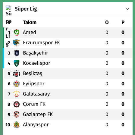
Süper Lig
#
Takım
O
P
Amed
0
0
1
Erzurumspor FK
0
0
2
Başakşehir
0
0
3
Kocaelispor
0
0
4
Beşiktaş
0
0
5
Eyüpspor
0
0
6
Galatasaray
0
0
7
Çorum FK
0
0
8
Gaziantep FK
0
0
9
Alanyaspor
0
0
10