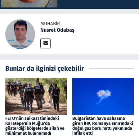
MUHABIR
Nusret Odabaş
Bunlar da ilginizi çekebilir
FETÖ'nün suikast timindeki
Bulgaristan hava sahasına
Karatepe'nin Muğla'da
giren İHA, Romanya sınırındaki
gösterdiği bölgelerde silah ve
doğal gaz boru hattı yakınında
mühimmat bulunamadı
infilak etti