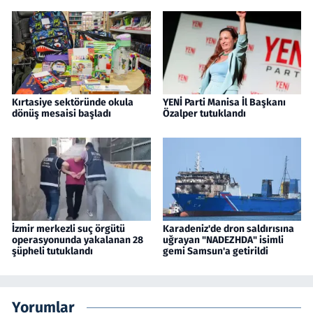
Kırtasiye sektöründe okula
YENİ Parti Manisa İl Başkanı
dönüş mesaisi başladı
Özalper tutuklandı
İzmir merkezli suç örgütü
Karadeniz'de dron saldırısına
operasyonunda yakalanan 28
uğrayan "NADEZHDA" isimli
şüpheli tutuklandı
gemi Samsun'a getirildi
Yorumlar