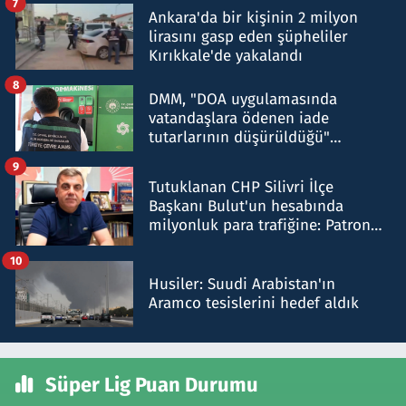
7
Ankara'da bir kişinin 2 milyon
lirasını gasp eden şüpheliler
Kırıkkale'de yakalandı
8
DMM, "DOA uygulamasında
vatandaşlara ödenen iade
tutarlarının düşürüldüğü"
iddiasını yalanladı
9
Tutuklanan CHP Silivri İlçe
Başkanı Bulut'un hesabında
milyonluk para trafiğine: Patron
talimat verdi, ben gönderdim
10
Husiler: Suudi Arabistan'ın
Aramco tesislerini hedef aldık
Süper Lig Puan Durumu