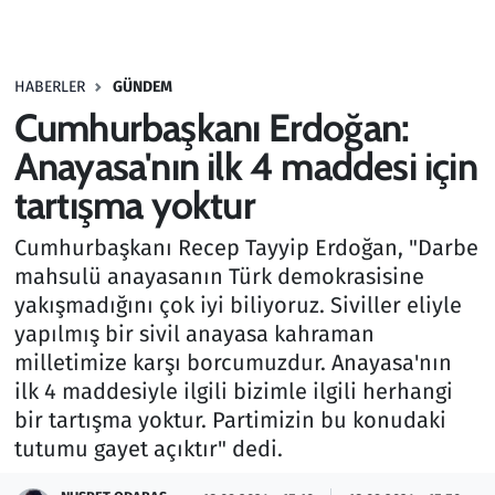
Gündem
HABERLER
GÜNDEM
Haber
Cumhurbaşkanı Erdoğan:
Kültür Sanat
Anayasa'nın ilk 4 maddesi için
tartışma yoktur
Kurumsal Haberler
Cumhurbaşkanı Recep Tayyip Erdoğan, "Darbe
Lezzet Durağı
mahsulü anayasanın Türk demokrasisine
yakışmadığını çok iyi biliyoruz. Siviller eliyle
Memur ve Kamu
yapılmış bir sivil anayasa kahraman
milletimize karşı borcumuzdur. Anayasa'nın
Otomobil
ilk 4 maddesiyle ilgili bizimle ilgili herhangi
bir tartışma yoktur. Partimizin bu konudaki
Oyun
tutumu gayet açıktır" dedi.
Ramazan