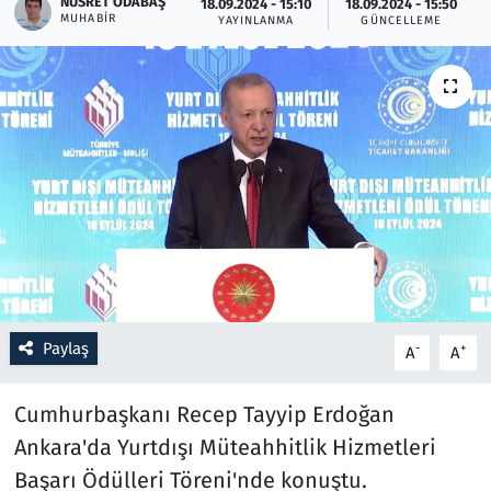
NUSRET ODABAŞ
18.09.2024 - 15:10
18.09.2024 - 15:50
MUHABIR
YAYINLANMA
GÜNCELLEME
Resmi İlanlar
Rüya Tabirleri
Sağlık
Savunma Sanayi
Seçim 2023
Spor
Paylaş
-
+
A
A
Teknoloji ve Bilim
Cumhurbaşkanı Recep Tayyip Erdoğan
Televizyon
Ankara'da Yurtdışı Müteahhitlik Hizmetleri
Başarı Ödülleri Töreni'nde konuştu.