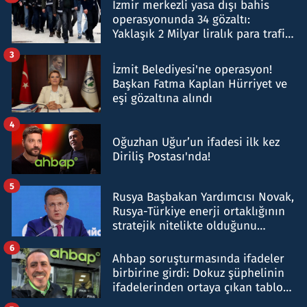
İzmir merkezli yasa dışı bahis
operasyonunda 34 gözaltı:
Yaklaşık 2 Milyar liralık para trafiği
tespit edildi
3
İzmit Belediyesi'ne operasyon!
Başkan Fatma Kaplan Hürriyet ve
eşi gözaltına alındı
4
Oğuzhan Uğur’un ifadesi ilk kez
Diriliş Postası'nda!
5
Rusya Başbakan Yardımcısı Novak,
Rusya-Türkiye enerji ortaklığının
stratejik nitelikte olduğunu
belirtti
6
Ahbap soruşturmasında ifadeler
birbirine girdi: Dokuz şüphelinin
ifadelerinden ortaya çıkan tablo
şok etti